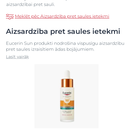
aizsardzībai pret sauli.
Meklēt pēc Aizsardzība pret saules ietekmi
Aizsardzība pret saules ietekmi
Eucerin Sun produkti nodrošina vispusīgu aizsardzību
pret saules izraisītiem ādas bojājumiem.
Lasīt vairāk
Inovatīvā
uzlabotā spektra tehnoloģija
kombinē
platjoslas un fotostabilus UVA/UVB filtrus1, lai
nodrošinātu uzticamu UV aizsardzību ar antioksidantu
likohalkonu A pret augstas enerģijas redzamo (HEVIS)
gaismu. Gliciretīnskābe nodrošina papildu DNS
aizsardzību.2
Lieliskajā aizsardzības pret sauli klāstā
iekļautie
produkti ir pielāgoti ādas individuālajām vajadzībām
un satur aktīvās sastāvdaļas specifiskiem ādas
stāvokļiem:
Ja āda ir
taukaina un/vai ar noslieci uz akni
,