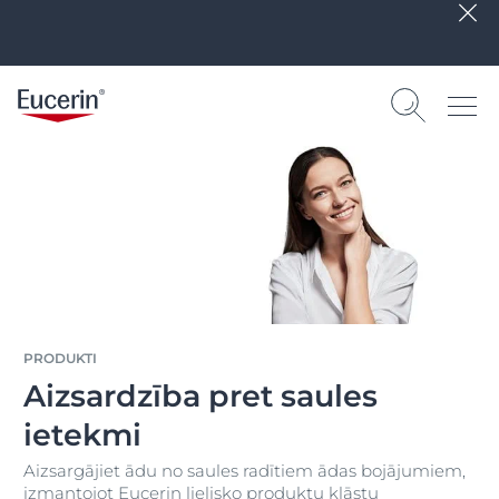
PRODUKTI
Aizsardzība pret saules
ietekmi
Aizsargājiet ādu no saules radītiem ādas bojājumiem,
izmantojot Eucerin lielisko produktu klāstu