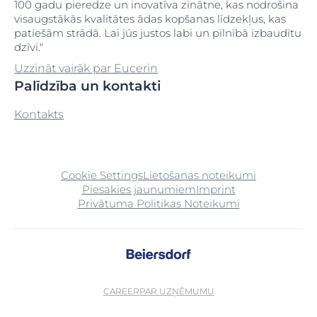
100 gadu pieredze un inovatīva zinātne, kas nodrošina
visaugstākās kvalitātes ādas kopšanas līdzekļus, kas
patiešām strādā. Lai jūs justos labi un pilnībā izbaudītu
dzīvi."
Uzzināt vairāk par Eucerin
Palīdzība un kontakti
Kontakts
Cookie Settings
Lietošanas noteikumi
Piesakies jaunumiem
Imprint
Privātuma Politikas Noteikumi
CAREER
PAR UZŅĒMUMU