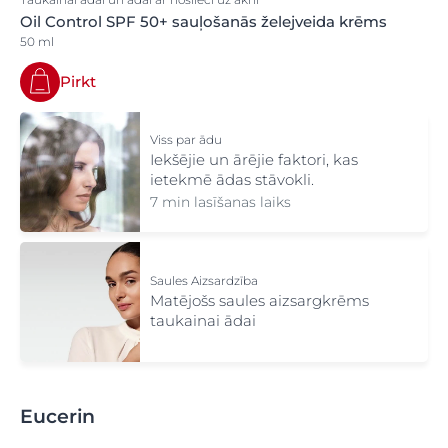
Oil Control SPF 50+ sauļošanās želejveida krēms
1 - Atbilst UVA un UVB augstākajiem aizsardzības
50 ml
standartiem, ko nosaka Cosmetics Europe. UVA
aizsardzības līmeņi pārsniedz ES prasību.
Pirkt
2 - Eucerin Kids Mineral sauļošanās losjonā nav
iekļauta uzlabotā spektrālā tehnoloģija, bet tiek
izmantoti klīniski pārbaudīti neķīmiskie filtri. Eucerin
Viss par ādu
Extra Light Sensitive Protect sauļošanās losjons,
Iekšējie un ārējie faktori, kas
Eucerin Sensitive Protect sauļošanās aerosols, Eucerin
ietekmē ādas stāvokli.
Transparent Sensitive Protect sauļošanās aerosols un
7 min lasīšanas laiks
Eucerin Transparent Dry Touch sauļošanās aerosols
nesatur gliciretīnskābi.
Saules Aizsardzība
Matējošs saules aizsargkrēms
taukainai ādai
Eucerin