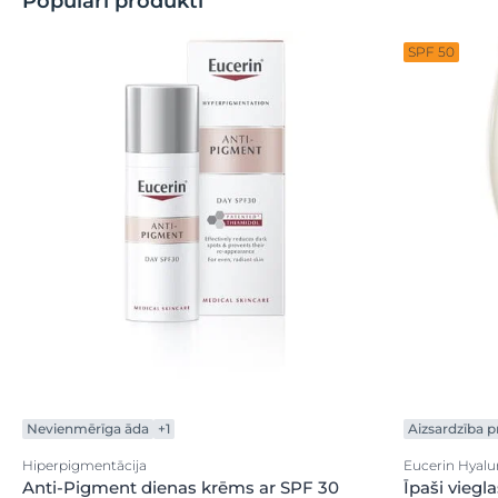
Populāri produkti
SPF 50
Nevienmērīga āda
+1
Aizsardzība p
Hiperpigmentācija
Eucerin Hyaluro
Anti-Pigment dienas krēms ar SPF 30
Īpaši viegl