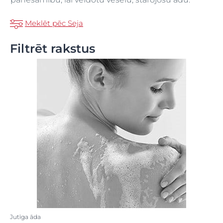
Meklēt pēc Seja
Filtrēt rakstus
Jutīga āda