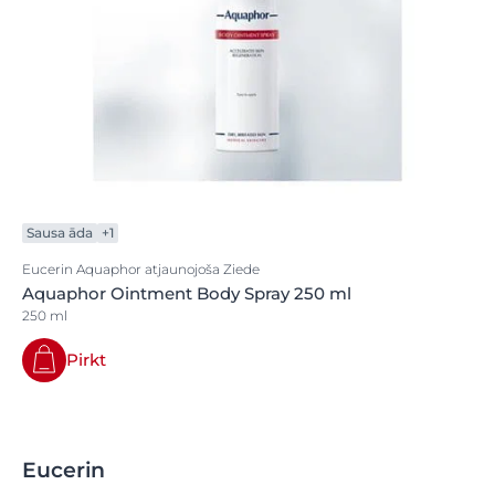
Sausa āda
+1
Eucerin Aquaphor atjaunojoša Ziede
Aquaphor Ointment Body Spray 250 ml
250 ml
Pirkt
Eucerin