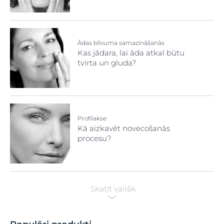
Ādas blīvuma samazināšanās
Kas jādara, lai āda atkal būtu
tvirta un gluda?
Profilakse
Kā aizkavēt novecošanās
procesu?
Skatīt vairāk