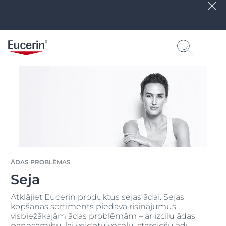
ĀDAS PROBLĒMAS
Seja
Atklājiet Eucerin produktus sejas ādai. Sejas
kopšanas sortiments piedāvā risinājumus
visbiežākajām ādas problēmām – ar izcilu ādas
panesamību, lai veidotu veselu, starojošu ādu.