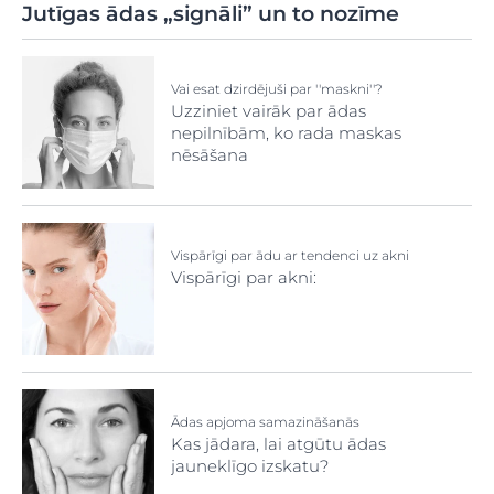
Jutīgas ādas „signāli” un to nozīme
Vai esat dzirdējuši par ''maskni''?
Uzziniet vairāk par ādas
nepilnībām, ko rada maskas
nēsāšana
Vispārīgi par ādu ar tendenci uz akni
Vispārīgi par akni:
Ādas apjoma samazināšanās
Kas jādara, lai atgūtu ādas
jauneklīgo izskatu?