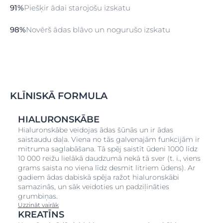
Klīniskie un dermatoloģiskie pētījumi
91%
Piešķir ādai starojošu izskatu
Klīniskie pētījumi pierāda ļoti labu efektivitāti un
98%
Novērš ādas blāvo un nogurušo izskatu
panesamību ādai.
Galvenie secinājumi
Produkta lietošanas pētījums tika veikts 132 cilvēkiem.
Pēc produkta regulāras lietošanas četru nedēļu
periodā personas ziņoja par tālāk norādītajiem
rezultātiem.
KLĪNISKĀ FORMULA
Pēc 4nedēļām
HIALURONSKĀBE
Hialuronskābe veidojas ādas šūnās un ir ādas
Novērš ādas bālumu, īpaši no rīta
saistaudu daļa. Viena no tās galvenajām funkcijām ir
98%
mitruma saglabāšana. Tā spēj saistīt ūdeni 1000 līdz
Tūlīt nodrošina svaigu ādas izskatu
10 000 reižu lielākā daudzumā nekā tā sver (t. i., viens
grams saista no viena līdz desmit litriem ūdens). Ar
95%
gadiem ādas dabiskā spēja ražot hialuronskābi
Piešķir manai ādai veselīgu toni
samazinās, un sāk veidoties un padziļināties
grumbiņas.
94%
Uzzināt vairāk
KREATĪNS
Piešķir manai ādai jauneklīgāku izskatu