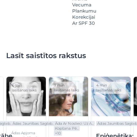
Vecuma
Plankumu
Korekcijai
Ar SPF 30
Lasīt saistītos rakstus
6 min
7 min
4 min
lasīšanas laiks
lasīšanas laiks
lasīšanas laiks
glab...
Ādas Jaunības Saglab...
Āda Ar Noslieci Uz A...
Ādas Jaunības Saglab.
Kopšana Pē...
Ādas Apjoma
+
10
kābe
Epiģenētika: