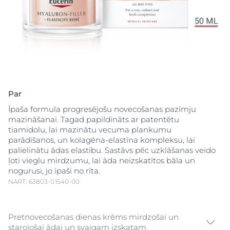
Par
Īpaša formula progresējošu novecošanas pazīmju
mazināšanai. Tagad papildināts ar patentētu
tiamidolu, lai mazinātu vecuma plankumu
parādīšanos, un kolagēna-elastīna kompleksu, lai
palielinātu ādas elastību. Sastāvs pēc uzklāšanas veido
ļoti vieglu mirdzumu, lai āda neizskatītos bāla un
nogurusi, jo īpaši no rīta.
NART: 63803-01540-00
Pretnovecošanas dienas krēms mirdzošai un
starojošai ādai un svaigam izskatam