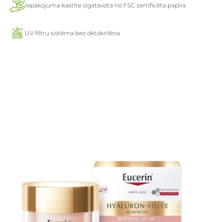
Iepakojuma kastīte izgatavota no FSC sertificēta papīra
UV filtru sistēma bez oktokrilēna