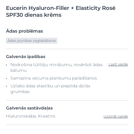
Eucerin
Hyaluron-Filler
+ Elasticity Rosé
SPF30 dienas krēms
Ādas problēmas
Ādas jaunības saglabāšanai
Galvenās īpašības
Nodrošina tūlītēju mirdzumu, novēršot ādas
Lasīt vairāk
bālumu
Samazina vecuma plankumu parādīšanos
Uzlabo ādas elastību un piepilda dziļās
grumbas
Galvenās sastāvdaļas
Hialuronskābe, Kreatīns
Uzzināt vairāk