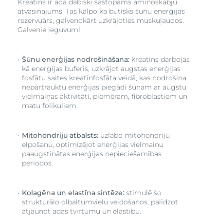
Kreatīns ir ādā dabiski sastopams aminoskābju
89%
atvasinājums. Tas kalpo kā būtisks šūnu enerģijas
Mana āda jūtas ievērojami tvirtāka
rezervuārs, galvenokārt uzkrājoties muskuļaudos.
Galvenie ieguvumi:
92%
Uzlabo manas ādas elastību
98%
Šūnu enerģijas nodrošināšana:
kreatīns darbojas
kā enerģijas buferis, uzkrājot augstas enerģijas
Piešķir ādai starojošu izskatu
fosfātu saites kreatīnfosfāta veidā, kas nodrošina
91%
nepārtrauktu enerģijas piegādi šūnām ar augstu
vielmaiņas aktivitāti, piemēram, fibroblastiem un
Novērš ādas blāvo un nogurušo izskatu
matu folikuliem.
98%
* produkta lietošanas pētījums 132 brīvprātīgajiem,
Mitohondriju atbalsts:
uzlabo mitohondriju
rezultāti pēc 4 nedēļu lietošanas
elpošanu, optimizējot enerģijas vielmaiņu
paaugstinātas enerģijas nepieciešamības
periodos.
Kolagēna un elastīna sintēze:
stimulē šo
strukturālo olbaltumvielu veidošanos, palīdzot
atjaunot ādas tvirtumu un elastību.