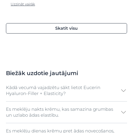
Uzzināt vairāk
Skatīt visu
Biežāk uzdotie jautājumi
Kādā vecumā vajadzētu sākt lietot Eucerin
Hyaluron-Filler + Elasticity?
Es meklēju nakts krēmu, kas samazina grumbas
Mūsu āda ir tikpat daudzveidīga kā mēs paši, tāpēc
un uzlabo ādas elastību.
atbilde uz šo jautājumu dažādiem cilvēkiem atšķiras
un ir atkarīga no daudziem iekšējiem (piemēram,
ģenētikas) un ārējiem (piemēram, saules daudzuma,
Es meklēju dienas krēmu pret ādas novecošanos,
Izmēģiniet Eucerin
Hyaluron-Filler + Elasticity Night