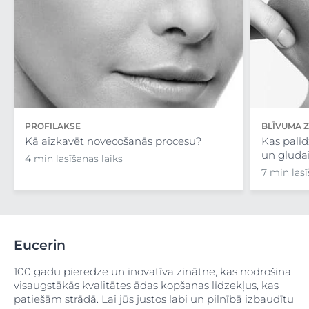
PROFILAKSE
BLĪVUMA 
Kā aizkavēt novecošanās procesu?
Kas palīdz
un gluda
4 min lasīšanas laiks
7 min lasī
Eucerin
100 gadu pieredze un inovatīva zinātne, kas nodrošina
visaugstākās kvalitātes ādas kopšanas līdzekļus, kas
patiešām strādā. Lai jūs justos labi un pilnībā izbaudītu