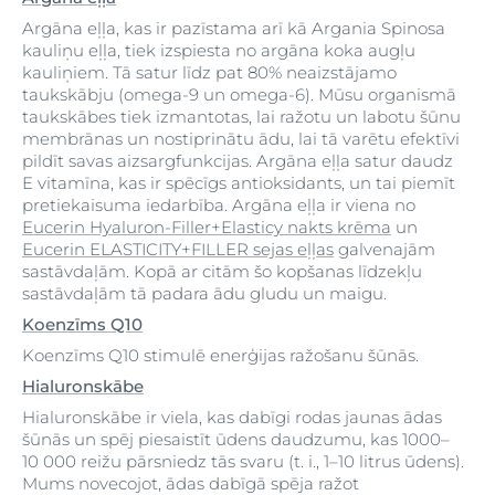
Argāna eļļa, kas ir pazīstama arī kā Argania Spinosa
kauliņu eļļa, tiek izspiesta no argāna koka augļu
kauliņiem. Tā satur līdz pat 80% neaizstājamo
taukskābju (omega-9 un omega-6). Mūsu organismā
taukskābes tiek izmantotas, lai ražotu un labotu šūnu
membrānas un nostiprinātu ādu, lai tā varētu efektīvi
pildīt savas aizsargfunkcijas. Argāna eļļa satur daudz
E vitamīna, kas ir spēcīgs antioksidants, un tai piemīt
pretiekaisuma iedarbība. Argāna eļļa ir viena no
Eucerin Hyaluron-Filler+Elasticy nakts krēma
un
Eucerin ELASTICITY+FILLER sejas eļļas
galvenajām
sastāvdaļām. Kopā ar citām šo kopšanas līdzekļu
sastāvdaļām tā padara ādu gludu un maigu.
Koenzīms Q10
Koenzīms Q10 stimulē enerģijas ražošanu šūnās.
Hialuronskābe
Hialuronskābe ir viela, kas dabīgi rodas jaunas ādas
šūnās un spēj piesaistīt ūdens daudzumu, kas 1000–
10 000 reižu pārsniedz tās svaru (t. i., 1–10 litrus ūdens).
Mums novecojot, ādas dabīgā spēja ražot