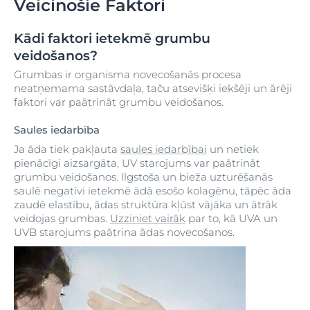
Veicinošie Faktori
Kādi faktori ietekmē grumbu
veidošanos?
Grumbas ir organisma novecošanās procesa
neatņemama sastāvdaļa, taču atsevišķi iekšēji un ārēji
faktori var paātrināt grumbu veidošanos.
Saules iedarbība
Ja āda tiek pakļauta
saules iedarbībai
un netiek
pienācīgi aizsargāta, UV starojums var paātrināt
grumbu veidošanos. Ilgstoša un bieža uzturēšanās
saulē negatīvi ietekmē ādā esošo kolagēnu, tāpēc āda
zaudē elastību, ādas struktūra kļūst vājāka un ātrāk
veidojas grumbas.
Uzziniet vairāk
par to, kā UVA un
UVB starojums paātrina ādas novecošanos.