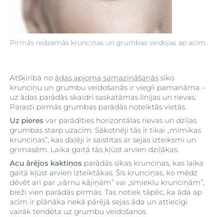
Pirmās redzamās krunciņas un grumbas veidojas ap acīm.
Atšķirībā no
ādas apjoma samazināšanās
sīko
krunciņu un grumbu veidošanās ir viegli pamanāma –
uz ādas parādās skaidri saskatāmas līnijas un rievas.
Parasti pirmās grumbas parādās noteiktās vietās.
Uz pieres
var parādīties horizontālas rievas un dziļas
grumbas starp uzacīm. Sākotnēji tās ir tikai „mīmikas
krunciņas”, kas daļēji ir saistītas ar sejas izteiksmi un
grimasēm. Laika gaitā tās kļūst arvien dziļākas.
Acu ārējos kaktiņos
parādās sīkas krunciņas, kas laika
gaitā kļūst arvien izteiktākas. Šīs krunciņas, ko mēdz
dēvēt arī par „vārnu kājiņām” vai „smieklu krunciņām”,
bieži vien parādās pirmās. Tas notiek tāpēc, ka āda ap
acīm ir plānāka nekā pārējā sejas āda un attiecīgi
vairāk tendēta uz grumbu veidošanos.