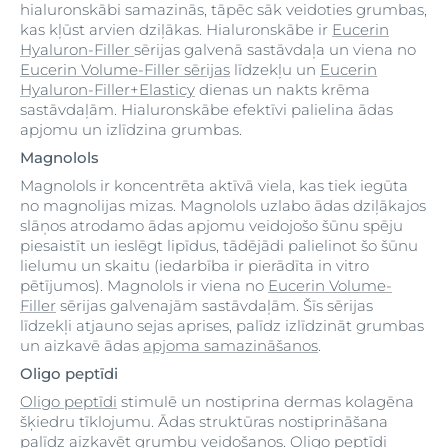
hialuronskābi samazinās, tāpēc sāk veidoties grumbas,
kas kļūst arvien dziļākas. Hialuronskābe ir
Eucerin
Hyaluron-Filler
sērijas galvenā sastāvdaļa un viena no
Eucerin Volume-Filler sērijas
līdzekļu un
Eucerin
Hyaluron-Filler+Elasticy
dienas un nakts krēma
sastāvdaļām. Hialuronskābe efektīvi palielina ādas
apjomu un izlīdzina grumbas.
Magnolols
Magnolols ir koncentrēta aktīvā viela, kas tiek iegūta
no magnolijas mizas. Magnolols uzlabo ādas dziļākajos
slāņos atrodamo ādas apjomu veidojošo šūnu spēju
piesaistīt un ieslēgt lipīdus, tādējādi palielinot šo šūnu
lielumu un skaitu (iedarbība ir pierādīta in vitro
pētījumos). Magnolols ir viena no
Eucerin Volume-
Filler
sērijas galvenajām sastāvdaļām. Šīs sērijas
līdzekļi atjauno sejas aprises, palīdz izlīdzināt grumbas
un aizkavē ādas
apjoma samazināšanos
.
Oligo peptīdi
Oligo peptīdi
stimulē un nostiprina dermas kolagēna
šķiedru tīklojumu. Ādas struktūras nostiprināšana
palīdz aizkavēt grumbu veidošanos. Oligo peptīdi