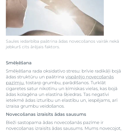
Saules iedarbība paātrina ādas novecošanos vairāk nekā
jebkurš cits ārējais faktors.
Smēķēšana
Smēķēšana rada oksidatīvo stresu: brīvie radikāļi bojā
ādas struktūru un paātrina
vispārējo novecošanās
pazīmju
, tostarp grumbu, parādīšanos. Turklāt
cigaretes satur nikotīnu un ķīmiskas vielas, kas bojā
ādas kolagēna un elastīna šķiedras. Tas negatīvi
ietekmē ādas izturību un elastību un, iespējams, arī
izraisa grumbu veidošanos.
Novecošanas izraisīts ādas sausums
Bieži sastopama ādas novecošanās pazīme ir
novecošanas izraisīts ādas sausums. Mums novecojot,