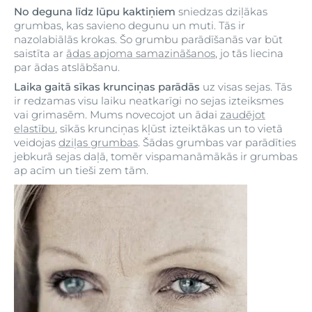
No deguna līdz lūpu kaktiņiem
sniedzas dziļākas
grumbas, kas savieno degunu un muti. Tās ir
nazolabiālās krokas. Šo grumbu parādīšanās var būt
saistīta ar
ādas apjoma samazināšanos
, jo tās liecina
par ādas atslābšanu.
Laika gaitā sīkas krunciņas parādās
uz visas sejas. Tās
ir redzamas visu laiku neatkarīgi no sejas izteiksmes
vai grimasēm. Mums novecojot un ādai
zaudējot
elastību
, sīkās krunciņas kļūst izteiktākas un to vietā
veidojas
dziļas grumbas
. Šādas grumbas var parādīties
jebkurā sejas daļā, tomēr vispamanāmākās ir grumbas
ap acīm un tieši zem tām.