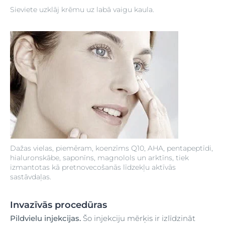
Sieviete uzklāj krēmu uz labā vaigu kaula.
Dažas vielas, piemēram, koenzīms Q10, AHA, pentapeptīdi,
hialuronskābe, saponīns, magnolols un arktīns, tiek
izmantotas kā pretnovecošanās līdzekļu aktīvās
sastāvdaļas.
Invazīvās procedūras
Pildvielu injekcijas.
Šo injekciju mērķis ir izlīdzināt