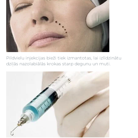
Pildvielu injekcijas bieži tiek izmantotas, lai izlīdzinātu
dziļās nazolabiālās krokas starp degunu un muti.