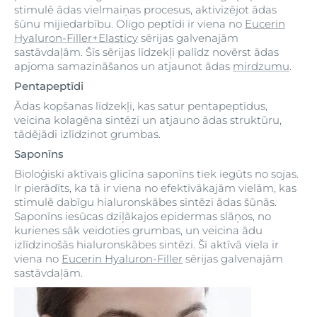
stimulē ādas vielmaiņas procesus, aktivizējot ādas
šūnu mijiedarbību. Oligo peptīdi ir viena no
Eucerin
Hyaluron-Filler+Elasticy
sērijas galvenajām
sastāvdaļām. Šīs sērijas līdzekļi palīdz novērst ādas
apjoma samazināšanos un atjaunot ādas
mirdzumu
.
Pentapeptīdi
Ādas kopšanas līdzekļi, kas satur pentapeptīdus,
veicina kolagēna sintēzi un atjauno ādas struktūru,
tādējādi izlīdzinot grumbas.
Saponīns
Bioloģiski aktīvais glicīna saponīns tiek iegūts no sojas.
Ir pierādīts, ka tā ir viena no efektīvākajām vielām, kas
stimulē dabīgu hialuronskābes sintēzi ādas šūnās.
Saponīns iesūcas dziļākajos epidermas slāņos, no
kurienes sāk veidoties grumbas, un veicina ādu
izlīdzinošās hialuronskābes sintēzi. Šī aktīvā viela ir
viena no
Eucerin Hyaluron-Filler
sērijas galvenajām
sastāvdaļām.