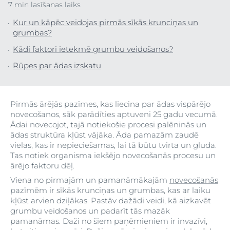
7 min lasīšanas laiks
Kur un kāpēc veidojas pirmās sīkās krunciņas un
grumbas?
Kādi faktori ietekmē grumbu veidošanos?
Rūpes par ādas izskatu
Pirmās ārējās pazīmes, kas liecina par ādas vispārējo
novecošanos, sāk parādīties aptuveni 25 gadu vecumā.
Ādai novecojot, tajā notiekošie procesi palēninās un
ādas struktūra kļūst vājāka. Āda pamazām zaudē
vielas, kas ir nepieciešamas, lai tā būtu tvirta un gluda.
Tas notiek organisma iekšējo novecošanās procesu un
ārējo faktoru dēļ.
Viena no pirmajām un pamanāmākajām
novecošanās
pazīmēm ir sīkās krunciņas un grumbas, kas ar laiku
kļūst arvien dziļākas. Pastāv dažādi veidi, kā aizkavēt
grumbu veidošanos un padarīt tās mazāk
pamanāmas. Daži no šiem paņēmieniem ir invazīvi,