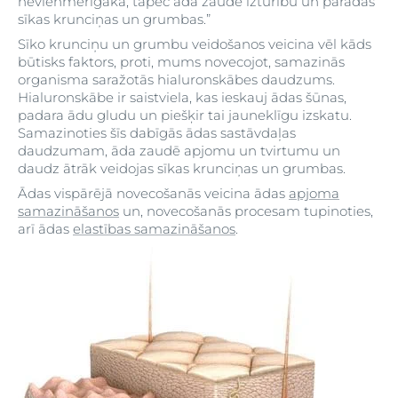
nevienmērīgāka, tāpēc āda zaudē izturību un parādās
sīkas krunciņas un grumbas.”
Sīko krunciņu un grumbu veidošanos veicina vēl kāds
būtisks faktors, proti, mums novecojot, samazinās
organisma saražotās hialuronskābes daudzums.
Hialuronskābe ir saistviela, kas ieskauj ādas šūnas,
padara ādu gludu un piešķir tai jauneklīgu izskatu.
Samazinoties šīs dabīgās ādas sastāvdaļas
daudzumam, āda zaudē apjomu un tvirtumu un
daudz ātrāk veidojas sīkas krunciņas un grumbas.
Ādas vispārējā novecošanās veicina ādas
apjoma
samazināšanos
un, novecošanās procesam tupinoties,
arī ādas
elastības samazināšanos
.