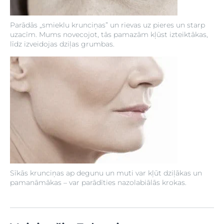
Parādās „smieklu krunciņas” un rievas uz pieres un starp
uzacīm. Mums novecojot, tās pamazām kļūst izteiktākas,
līdz izveidojas dziļas grumbas.
Sīkās krunciņas ap degunu un muti var kļūt dziļākas un
pamanāmākas – var parādīties nazolabiālās krokas.