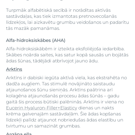
Turpmāk alfabētiskā secībā ir norādītas aktīvās
sastāvdaļas, kas tiek izmantotas pretnovecošanās
līdzekļos, lai aizkavētu grumbu veidošanos un padarītu
tās mazāk pamanāmas.
Alfa-hidroksiskābes (AHA)
Alfa-hidroksiskābēm ir izteikta eksfoliējoša iedarbība.
Skābes noārda saites, kas satur kopā sausās un bojātās
ādas šūnas, tādējādi atbrīvojot jauno ādu.
Arktīns
Arktīns ir dabiski iegūta aktīvā viela, kas ekstrahēta no
dadža augļiem. Tas stimulē novājināto saistaudu
atjaunošanos šūnu sieniņās. Arktīns paātrina arī
kolagēna atjaunošanās procesu ādas šūnās – gadu
gaitā šis process būtiski palēninās. Arktīns ir viena no
Eucerin Hyaluron-Filler+Elasticy
dienas un nakts
krēma galvenajām sastāvdaļām. Šie ādas kopšanas
līdzekļi palīdz atjaunot nobriedušas ādas elastību un
tvirtumu un samazināt grumbas.
Argāna eļļa