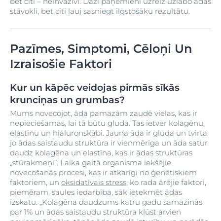
bet citi – neinvazīvi. Daži paņēmieni uzreiz uzlabo ādas
stāvokli, bet citi ļauj sasniegt ilgstošāku rezultātu.
Pazīmes, Simptomi, Cēloņi Un
Izraisošie Faktori
Kur un kāpēc veidojas pirmās sīkās
krunciņas un grumbas?
Mums novecojot, āda pamazām zaudē vielas, kas ir
nepieciešamas, lai tā būtu gluda. Tas ietver kolagēnu,
elastīnu un hialuronskābi. Jauna āda ir gluda un tvirta,
jo ādas saistaudu struktūra ir vienmērīga un āda satur
daudz kolagēna un elastīna, kas ir ādas struktūras
„stūrakmeņi”. Laika gaitā organisma iekšējie
novecošanās procesi, kas ir atkarīgi no ģenētiskiem
faktoriem, un
oksidatīvais stress
, ko rada ārējie faktori,
piemēram, saules iedarbība, sāk ietekmēt ādas
izskatu. „Kolagēna daudzums katru gadu samazinās
par 1% un ādas saistaudu struktūra kļūst arvien