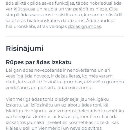
āda sliktāk pilda savas funkcijas, tāpēc nobriedusi āda
var kļūt sausa un raupja un var parādīties nieze. Cita
starpā ādas sausums ir saistīts ar to, ka samazinās ādā
saražotās hialuronskābes daudzums. Ādai zaudējot
hialuronskābi, ātrāk veidojas
dziļas grumbas
.
Risinājumi
Rūpes par ādas izskatu
Lai gan ādas novecošanās ir nenovēršama un arī
veselīga āda noveco, ir dažas lietas, ko mēs varam
darīt, lai vizuāli izlīdzinātu grumbas, aizkavētu grumbu
veidošanos un piešķirtu ādai mirdzumu.
Vienmērīgs ādas tonis piešķir sejai jauneklīgāku
izskatu. Lai izlīdzinātu un uzlabotu ādas toni, kā
īslaicīgu risinājumu var izmantot dekoratīvo kosmētiku
vai tonējošus krēmus ar krāsas pigmentiem. Lai āda
izskatītos jaunāka, izvēlieties kosmētikas līdzekli, kas
klājas viegli un vienmērīgi un neveido svītras.