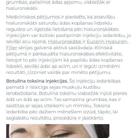
grumbas, palielinot ādas apjomu, visbiežāk ar
hialuronskābi.
Medicīniskos pētījumos ir pierādīts, ka atsevišķu
hialuronskābi saturošu ādas kopšanas līdzekļu
regulāra un ilgstoša lietošana pēc hialuronskābes
injekcijām var būtiski pastiprināt injekciju iedarbību, jo
sevišķi acu rajonā.
Hialuronskābe
ir
Eucerin Hyaluron-
Filler
sērijas galvenā aktīvā sastāvdaļa. Klīniskā
pētījumā ir pārbaudīta hialuronskābes efektivitāte,
lietojot to pēc injekcijām kā papildu ādas kopšanas
līdzekli, sevišķi ādai ap acīm, un ir iegūti izmērāmi
rezultāti.
Uzziniet vairāk par minēto pētījumu.
Botulīna toksīna injekcijas.
Šo injekciju iedarbības
pamatā ir īslaicīga sejas muskuļu kustību
ierobežošana. Botulīna toksīnu visbiežāk injicē pieres
ādā un ādā ap acīm. Tas samazina grumbas, kas ir
saistītas ar sejas izteiksmi un mīmiku. Toksīna
iedarbība pēc dažiem mēnešiem izzūd, tāpēc, lai
saglabātu rezultātu, procedūra ir jāatkārto.