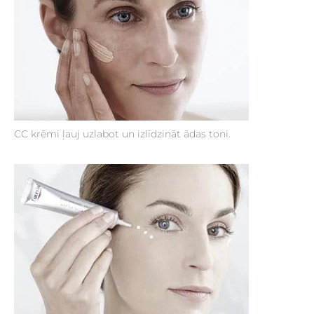
CC krēmi ļauj uzlabot un izlīdzināt ādas toni.