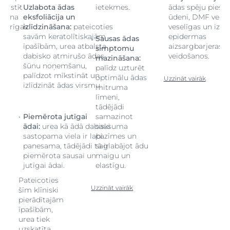
saistīt
Uzlabota ādas
ietekmes.
ādas spēju piesais
icina
eksfoliācija un
ūdeni, DMF veici
zturīgas
izlīdzināšana:
pateicoties
veselīgas un iztu
savām keratolītiskajām
epidermas
Sausas ādas
as
īpašībām, urea atbalsta
aizsargbarjeras
simptomu
dabisko atmirušo ādas
veidošanos.
mazināšana:
šūnu noņemšanu,
palīdz uzturēt
palīdzot mīkstināt un
optimālu ādas
Uzzināt vairāk
izlīdzināt ādas virsmu.
mitruma
līmeni,
tādējādi
Piemērota jutīgai
samazinot
ādai:
urea kā ādā dabiski
sausuma
sastopama viela ir labi
pazīmes un
panesama, tādējādi tā ir
saglabājot ādu
piemērota sausai un
maigu un
jutīgai ādai.
elastīgu.
Pateicoties
Uzzināt vairāk
šīm klīniski
pierādītajām
īpašībām,
urea tiek
uzskatīta