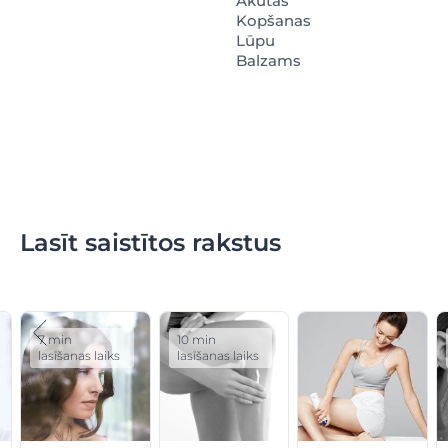
Akūtas
Kopšanas
Lūpu
Balzams
Lasīt saistītos rakstus
7 min
10 min
lasīšanas laiks
lasīšanas laiks