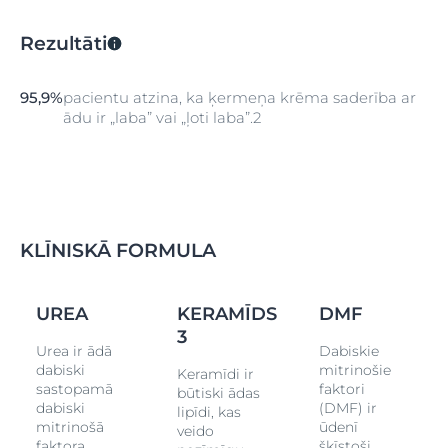
Rezultāti
95,9%
pacientu atzina, ka ķermeņa krēma saderība ar
ādu ir „laba” vai „ļoti laba”.2
KLĪNISKĀ FORMULA
UREA
KERAMĪDS
DMF
3
Urea ir ādā
Dabiskie
dabiski
mitrinošie
Keramīdi ir
sastopamā
faktori
būtiski ādas
dabiski
(DMF) ir
lipīdi, kas
mitrinošā
ūdenī
veido
faktora
šķīstoši,