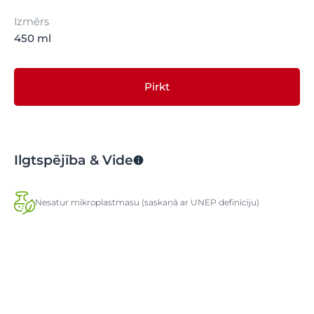
Izmērs
450 ml
Pirkt
Ilgtspējība & Vide
Nesatur mikroplastmasu (saskaņā ar UNEP definīciju)