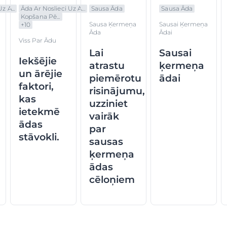
z A...
Āda Ar Noslieci Uz A...
Sausa Āda
Sausa Āda
Kopšana Pē...
Sausa Ķermeņa
Sausai Ķermeņa
+
10
Āda
Ādai
Viss Par Ādu
Lai
Sausai
Iekšējie
atrastu
ķermeņa
un ārējie
piemērotu
ādai
faktori,
risinājumu,
kas
uzziniet
ietekmē
vairāk
ādas
par
stāvokli.
sausas
ķermeņa
ādas
cēloņiem