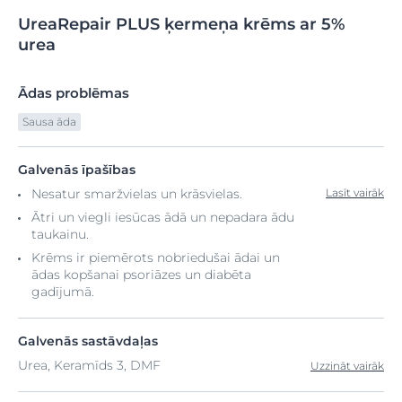
UreaRepair
PLUS
ķermeņa krēms ar
5%
urea
Ādas problēmas
Sausa āda
Galvenās īpašības
Nesatur smaržvielas un krāsvielas.
Lasīt vairāk
Ātri un viegli iesūcas ādā un nepadara ādu
taukainu.
Krēms ir piemērots nobriedušai ādai un
ādas kopšanai psoriāzes un diabēta
gadījumā.
Galvenās sastāvdaļas
Urea, Keramīds 3, DMF
Uzzināt vairāk