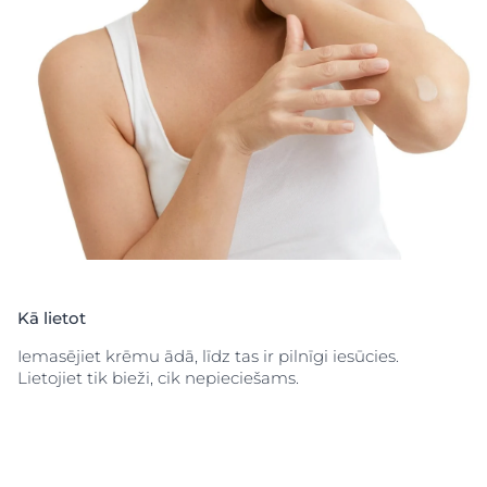
papildu kopšanai ārstēšanās laikā.
Kā lietot
Iemasējiet krēmu ādā, līdz tas ir pilnīgi iesūcies.
Lietojiet tik bieži, cik nepieciešams.