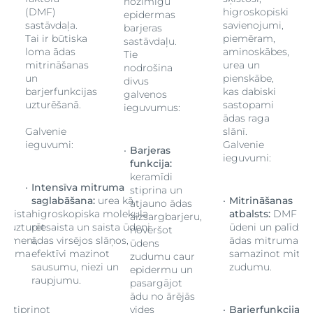
nozīmīgu
(DMF)
higroskopiski
epidermas
sastāvdaļa.
savienojumi,
barjeras
Tai ir būtiska
piemēram,
sastāvdaļu.
loma ādas
aminoskābes,
Tie
mitrināšanas
urea un
nodrošina
un
pienskābe,
divus
barjerfunkcijas
kas dabiski
galvenos
uzturēšanā.
sastopami
ieguvumus:
ādas raga
Galvenie
slānī.
ieguvumi:
Galvenie
Barjeras
ieguvumi:
funkcija:
keramīdi
Intensīva mitruma
stiprina un
saglabāšana:
urea kā
Mitrināšanas
atjauno ādas
saista
higroskopiska molekula
atbalsts:
DMF sai
aizsargbarjeru,
dz uzturēt
piesaista un saista ūdeni
ūdeni un palīdz u
novēršot
 līmeni,
ādas virsējos slāņos,
ādas mitruma līm
ūdens
itruma
efektīvi mazinot
samazinot mitr
zudumu caur
sausumu, niezi un
zudumu.
epidermu un
raupjumu.
pasargājot
ādu no ārējās
a:
stiprinot
vides
Barjerfunkcija:
st