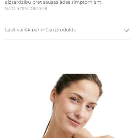
aizsardzību pret sausas ādas simptomiem.
NART: 87974-01540-28
Lasīt vairāk par mūsu produktu
Ja ķermeņa ādas aizsargbarjera nav bojāta, tā pasargā
organismu no ārējiem kairinātājiem un spēj uzturēt
optimālu ādas mitruma līmeni. Ja ādas aizsargbarjera
ir bojāta, āda var zaudēt mitrumu un attiecīgi kļūt
sausa. Eucerin
Urea
Repair PLUS ķermeņa krēms ar 5%
urea satur urea, keramīdus un citus dabīgos
mitrinošos faktorus (NMF). Ir klīniski pierādīts, ka
krēms nekavējoties nomierina un intensīvi, ilgstoši
mitrina sausu un ļoti sausu ādu. Šis maigais,
patīkamais krēms, kas ir pieejams praktiskā 450 ml
burkā visa ķermeņa kopšanai, nostiprina ādas dabīgo
aizsargbarjeru, padarot ādu maigu un gludu un līdz
pat 48 stundām pasargājot ādu no izžūšanas. Krēms ir
piemērots nobriedušai ādai un ādas kopšanai
psoriāzes un diabēta gadījumā. To var lietot arī ādas