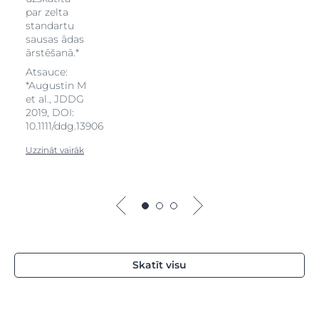
par zelta
standartu
sausas ādas
ārstēšanā.*
Atsauce:
*Augustin M
et al., JDDG
2019, DOI:
10.1111/ddg.13906
Uzzināt vairāk
Skatīt visu