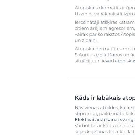
Atopiskais dermatīts ir ģen
Uzziniet vairāk rakstā Izpr
Ierosinātāji atšķiras katram
citiem ārējiem agresoriem, 
vairāk par šo rakstos Atop
un zīdaiņi.
Atopiska dermatīta simptomi i
S.Aureus izplatīšanos un ād
situāciju un ieved atopiska
Kāds ir labākais ato
Nav vienas atbildes, kā ārs
stiprumu), paildzinātu lai
Efektīvai ārstēšanai svarīg
Varbūt tas ir kāds cits no 
sejas kopšanas līdzekli. Ja t