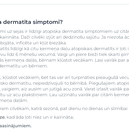
ka dermatīta simptomi?
mi uz sejas ir līdzīgi atopiska dermatīta simptomiem uz cit
airināta. Daži cilvēki izjūt arī dedzinošu sajūtu. Ja niezoša ād
ojāta, inficēta un kļūt biezāka.
tīts līdzīgi kā citu ķermeņa daļu atopiskais dermatīts ir ļoti 
vu līdz 6 mēnešu vecumā. Vaigi un piere bieži tiek skarti pir
citās ķermeņa daļās, bērnam kļūstot vecākam. Lasi vairāk par
 dermatītu un bērniem.
et, kļūstot vecākiem, bet tas var arī turpināties pieaugušā v
isko dermatītu, nepiedzīvojuši to bērnībā. Piegušajiem atopi
s, vaigiem, aiz ausīm un jutīgā acu zonā. Varat izlasīt vairāk 
tu uz acu plakstiņiem. Lau uzzinātu vairāk par citām ķermeņ
rmeņa daļām.
ram cilvēkam, katrā sezonā, pat dienu no dienas un slimībai i
āze
, kad āda ļoti niez un ir kairināta;
saasinājumiem.