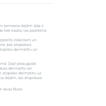
ām ķermeņa daļām: āda ir
a tiek kasīta, tas pasliktina
izplatīts zīdaiņiem un
mie, bet atopiskais
 atopisko dermatītu un
ecumā. Daži pieaugušie
skais dermatīts var
par atopisko dermatītu uz
a daļām, lasi atopiskais
r divas fāzes: