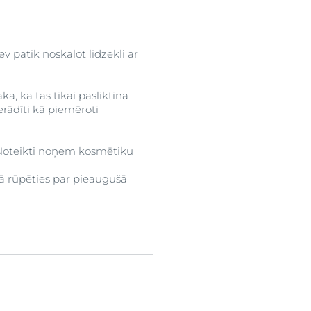
tev patīk noskalot līdzekli ar
a, ka tas tikai pasliktina
erādīti kā piemēroti
i. Noteikti noņem kosmētiku
kā rūpēties par pieaugušā