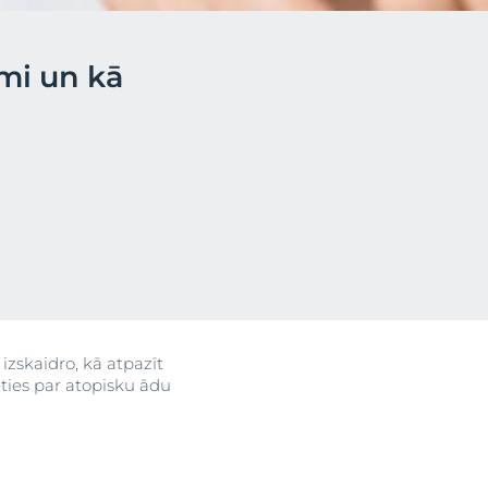
omi un kā
ktus
ograma
u
 izskaidro, kā atpazīt
ties par atopisku ādu