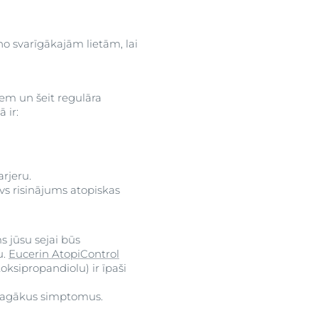
 no svarīgākajām lietām, lai
iem un šeit regulāra
 ir:
arjeru.
tīvs risinājums atopiskas
s jūsu sejai būs
u.
Eucerin AtopiControl
ksipropandiolu) ir īpaši
smagākus simptomus.