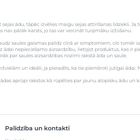
āt sejas ādu, tāpēc izvēlies maigu sejas attīrīšanas līdzekli. Ja 
ns nav pārāk karsts, jo tas var veicināt turpmāku izžūšanu.
audz saules gaismas palīdz cīņā ar simptomiem, citi tomēr sak
dz ādai nepieciešamo aizsardzību, lietojot produktus, kas ir pi
airāk par saules aizsardzības nozīmi rakstā āda un saule.
žvielām un ideāli, ja pieradīts, ka tie piemēroti jutīgai āda
s ādas aprūpi rakstos kā rūpēties par jaunu atopisku ādu un 
Palīdzība un kontakti