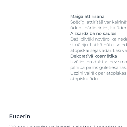
Maiga attīrīšana
Spēcīgi attīrītāji var kairin
ūdeni, pārliecinies, ka ūde
Aizsardzība no saules
Daži cilvēki novēro, ka ned
situāciju. Lai kā būtu, snie
atopiskai sejas ādai. Lasi v
Dekoratīvā kosmētika
Izvēlies produktus bez smar
pilnībā pirms gulētiešanas.
Uzzini vairāk par atopiska
atopisku ādu.
Eucerin