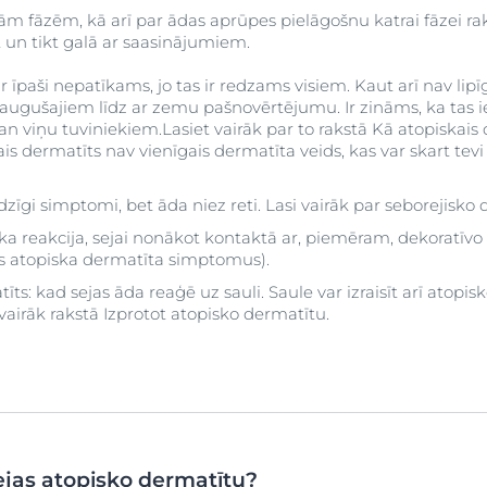
ām fāzēm, kā arī par ādas aprūpes pielāgošnu katrai fāzei ra
t un tikt galā ar saasinājumiem.
r īpaši nepatīkams, jo tas ir redzams visiem. Kaut arī nav lipīgs
ugušajiem līdz ar zemu pašnovērtējumu. Ir zināms, ka tas i
gan viņu tuviniekiem.Lasiet vairāk par to rakstā Kā atopiska
ais dermatīts nav vienīgais dermatīta veids, kas var skart tevi 
īdzīgi simptomi, bet āda niez reti. Lasi vairāk par seborejisko
ka reakcija, sejai nonākot kontaktā ar, piemēram, dekoratīvo
jas atopiska dermatīta simptomus).
īts: kad sejas āda reaģē uz sauli. Saule var izraisīt arī atopis
i vairāk rakstā Izprotot atopisko dermatītu.
sejas atopisko dermatītu?