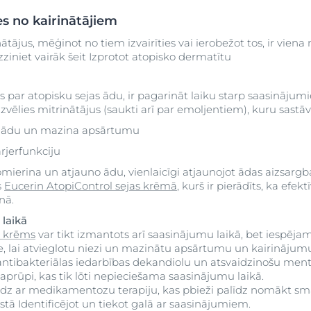
ies no kairinātājiem
tājus, mēģinot no tiem izvairīties vai ierobežot tos, ir viena
iniet vairāk šeit Izprotot atopisko dermatītu
s par atopisku sejas ādu, ir pagarināt laiku starp saasinājum
 Izvēlies mitrinātājus (saukti arī par emoljentiem), kuru sastāvā
a ādu un mazina apsārtumu
rjerfunkciju
omierina un atjauno ādu, vienlaicīgi atjaunojot ādas aizsargb
s
Eucerin AtopiControl sejas krēmā
, kurš ir pierādīts, ka efek
nā.
laikā
s krēms
var tikt izmantots arī saasinājumu laikā, bet iespējam
, lai atvieglotu niezi un mazinātu apsārtumu un kairinājum
antibakteriālas iedarbības dekandiolu un atsvaidzinošu mento
 aprūpi, kas tik lōti nepieciešama saasinājumu laikā.
 līdz ar medikamentozu terapiju, kas pbieži palīdz nomākt 
stā Identificējot un tiekot galā ar saasinājumiem.