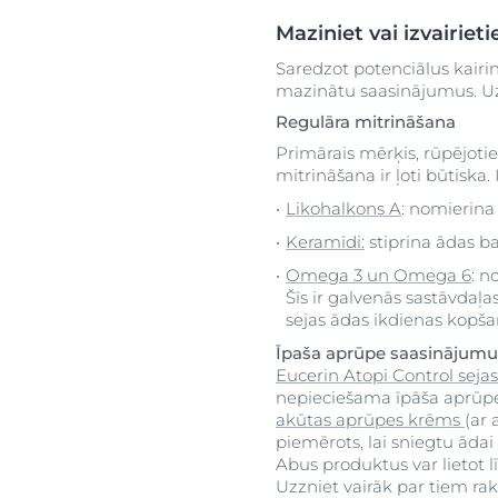
Maziniet vai izvairiet
Saredzot potenciālus kairinā
mazinātu saasinājumus. Uzz
Regulāra mitrināšana
Primārais mērķis, rūpējotie
mitrināšana ir ļoti būtiska.
Likohalkons A
: nomierin
Keramīdi:
stiprina ādas ba
Omega 3 un Omega 6
: n
Šīs ir galvenās sastāvdaļa
sejas ādas ikdienas kopša
Īpaša aprūpe saasinājumu 
Eucerin Atopi Control seja
nepieciešama īpāša aprūpe
akūtas aprūpes krēms
(ar 
piemērots, lai sniegtu ādai
Abus produktus var lietot
Uzzniet vairāk par tiem rak