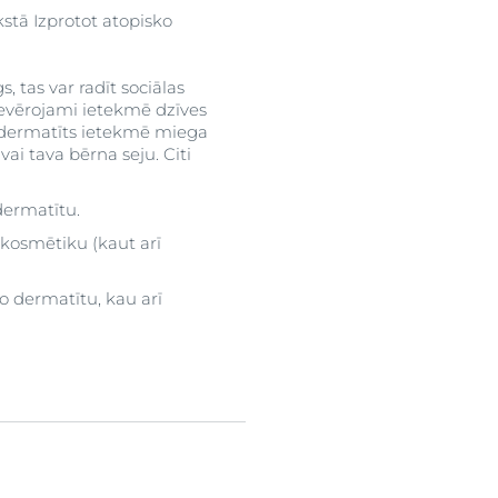
kstā Izprotot atopisko
, tas var radīt sociālas
evērojami ietekmē dzīves
is dermatīts ietekmē miega
vai tava bērna seju. Citi
 dermatītu.
 kosmētiku (kaut arī
ko dermatītu, kau arī