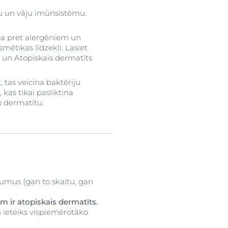
iju un vāju imūnsistēmu.
tība pret alergēniem un
mētikas līdzekļi. Lasiet
i un Atopiskais dermatīts
, tas veicina baktēriju
kas tikai pasliktina
o dermatītu.
ajumus (gan to skaitu, gan
am ir atopiskais dermatīts.
n ieteiks vispiemērotāko