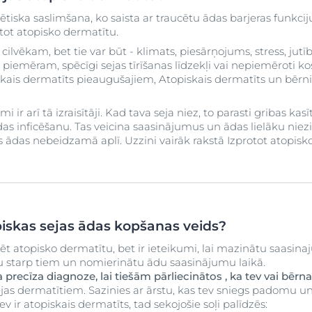
ētiska saslimšana, ko saista ar traucētu ādas barjeras funkc
otot atopisko dermatītu.
 cilvēkam, bet tie var būt - klimats, piesārņojums, stress, ju
piemēram, spēcīgi sejas tīrīšanas līdzekļi vai nepiemēroti kos
iskais dermatīts pieaugušajiem, Atopiskais dermatīts un bērn
r arī tā izraisītāji. Kad tava seja niez, to parasti gribas kasīt
as inficēšanu. Tas veicina saasinājumus un ādas lielāku niezi, 
s ādas nebeidzamā aplī. Uzzini vairāk rakstā Izprotot atopisk
piskas sejas ādas kopšanas veids?
tēt atopisko dermatītu, bet ir ieteikumi, lai mazinātu saasin
ku starp tiem un nomierinātu ādu saasinājumu laikā.
a precīza diagnoze, lai tiešām pārliecinātos , ka tev vai bērn
sejas dermatītiem. Sazinies ar ārstu, kas tev sniegs padomu u
ev ir atopiskais dermatīts, tad sekojošie soļi palīdzēs: