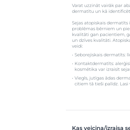
Varat uzzināt vairāk par ab
dermatītu un kā identificē
Sejas atopiskais dermatīts i
problēmas bērniem un piea
kvalitāti gan pacientiem, 
un dzīves kvalitāti. Atopisk
veidi:
Seborejiskais dermatīts: l
Kontaktdermatīts: alerģis
kosmētika var izraisīt se
Viegls, jutīgas ādas dermat
citiem tā tieši palīdz. Las
Kas veicina/izraisa 