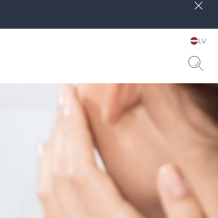
LV
Choose your Language &
Country