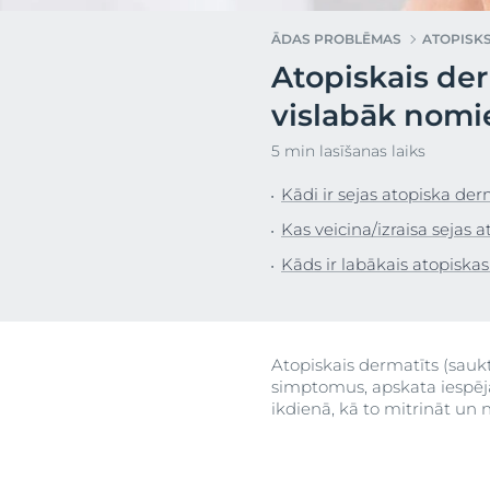
uera
Į raudonį linkusi oda
Sausa āda
ĀDAS PROBLĒMAS
ATOPISK
Jutīga āda
Nevienmērīga
Atopiskais der
Sun Protection
Īpaši jutīga ād
Atras
vislabāk nomi
Sakairināta ād
5 min lasīšanas laiks
Taukaina āda
S
Kādi ir sejas atopiska de
Apsārtusi āda
Kas veicina/izraisa sejas 
Galvas ādas u
problēmas
Kāds ir labākais atopiska
Jutīga āda
Aizsardzība pr
ietekmi
Atopiskais dermatīts (saukts
simptomus, apskata iespēj
Svīšana
ikdienā, kā to mitrināt un