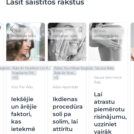
Lasīt saistītos rakstus
7 min
3 min
10 min
lasīšanas laiks
lasīšanas laiks
lasīšanas laiks
glab...
Āda Ar Noslieci Uz A...
Ādas Jaunības Saglab...
Sausa Āda
Kopšana Pē...
Āda Ar Nos...
Sausa Ķermeņa
+
10
+
3
Āda
Viss Par Ādu
Ādas Apstrāde
Lai
Iekšējie
Ikdienas
atrastu
un ārējie
procedūra
piemērotu
faktori,
soli pa
risinājumu,
kas
solim, lai
uzziniet
ietekmē
attīrītu
vairāk