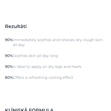
1. solis
pirms lietošanas kārtīgi jāsakrata
2. solis
Rezultāti
izsmidziniet, turot 15 cm attālumā no ādas
3. solis
90%
Immediately soothes and relieves dry, rough skin
viegli iemasēt ādā, ja nepieciešams
all day
90%
Soothes skin all day long
90%
Is ideal to apply on dry legs and heels
80%
Offers a refreshing cooling effect
KLĪNISKĀ FORMULA