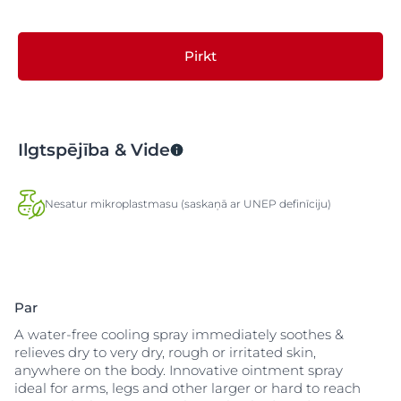
Pirkt
Ilgtspējība & Vide
Nesatur mikroplastmasu (saskaņā ar UNEP definīciju)
Par
A water-free cooling spray immediately soothes &
relieves dry to very dry, rough or irritated skin,
anywhere on the body. Innovative ointment spray
ideal for arms, legs and other larger or hard to reach