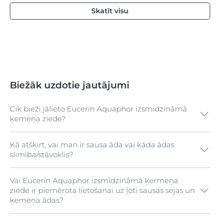
Skatīt visu
Biežāk uzdotie jautājumi
Cik bieži jālieto Eucerin Aquaphor izsmidzināmā
ķemeņa ziede?
Kā atšķirt, vai man ir sausa āda vai kāda ādas
Varat lietot Eucerin Aquaphor izsmidzināmo ķermeņa
slimība/stāvoklis?
ziedi, cik bieži vēlaties, lai tūlītēji nomierinātu un
palīdzētu sadziedēt ļoti sausu vai raupju ķermeņa ādu.
Neizsmidzināt tieši uz sejas vai tās rajonā.
Vai Eucerin Aquaphor izsmidzināmā ķermeņa
Informāciju par
sausu ādu
vai
kserozi
, kā arī tādiem
ziede ir piemērota lietošanai uz ļoti sausas sejas un
traucējumiem kā
ekzēma (atopiskais dermatīts)
,
ķemeņa ādas?
keratoze
un
psoriāze
atradīsit šajā tīmekļa vietnē.
Tāpat varat veikt mūsu ādas testu, lai noskaidrotu