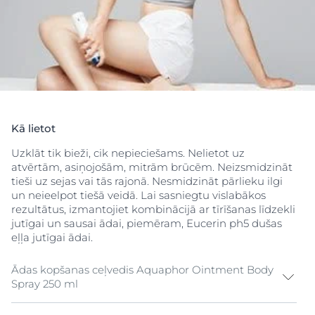
upside down – allowing for 360° access to dry skin
anywhere on the body. The water-free ointment is
clinically proven to repair dry, irritated skin by creating
an ideal protective barrier for skin regeneration and an
immediate cooling, relieving sensation. The formula
itself is enriched with Glycerin and Panthenol to help
skin maintain moisture levels and encourage
regeneration and repair. Free from preservatives and
fragrances, this SOS ointment spray is a moisturizer
Kā lietot
clinically proven to relieve very dry skin. Skin is visibly
regenerated, protected and repaired.
Uzklāt tik bieži, cik nepieciešams. Nelietot uz
atvērtām, asiņojošām, mitrām brūcēm. Neizsmidzināt
tieši uz sejas vai tās rajonā. Nesmidzināt pārlieku ilgi
un neieelpot tiešā veidā. Lai sasniegtu vislabākos
rezultātus, izmantojiet kombinācijā ar tīrīšanas līdzekli
jutīgai un sausai ādai, piemēram, Eucerin ph5 dušas
eļļa jutīgai ādai.
Ādas kopšanas ceļvedis Aquaphor Ointment Body
Spray 250 ml