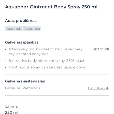
Aquaphor
Ointment
Body Spray 250
ml
Ādas problēmas
Sausa āda
Jutīga āda
Galvenās īpašības
Intensively moisturizes to help repair very
Lasīt vairāk
dry, irritated body skin
Innovative body ointment spray, 360° reach
Continuous spray, can be used upside down
Galvenās sastāvdaļas
Glicerīns, Pantenols
Uzzināt vairāk
Izmērs
250 ml