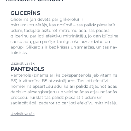
GLICERĪNS
Glicerīns (arī dēvēts par glikerolu) ir
mitrumuzturētājs, kas nozīmē – tas palīdz piesaistīt
ūdeni, tādējādi aizturot mitrumu ādā. Tas padara
glicerīnu par ļoti efektīvu mitrinātāju, jo gan izlīdzina
sausu ādu, gan piešķir tai ilgstošu aizsardzību un
aprūpi. Glikerols ir bez krāsas un smaržas, un tas nav
toksisks.
Uzzināt vairāk
PANTENOLS
Pantenols (zināms arī kā dekspantenols jeb vitamīns
B5) ir vitamīna B5 atvasinājums. Tas ļoti efektīvi
nomierina apsārtušu ādu, kā arī palīdz atjaunot ādas
dabisko aizsargbarjeru un veicina ādas atjaunošanās
procesu. Turklāt tas palīdz piesaistīt ūdeni un
saglabāt ādā, padarot to par ļoti efektīvu mitrinātāju.
Uzzināt vairāk