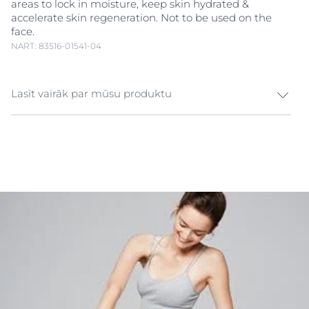
areas to lock in moisture, keep skin hydrated &
accelerate skin regeneration. Not to be used on the
face.
NART: 83516-01541-04
Lasīt vairāk par mūsu produktu
Eucerin
Aqua
phor ointment spray for dry, irritated
skin. When skin’s barrier function is disturbed, skin
becomes more susceptible to external irritants. Often,
irritated skin can require more than just a lotion to feel
truly soothed. An ointment can be required to repair
dry or irritated skin, but it can be difficult and time
consuming to apply a traditional ointment to larger
body areas like the arms, legs or torso. For easy and
immediate cooling relief of larger body areas, we
created Eucerin
Aqua
phor Body Ointment Spray. The
innovative spray dispenser allows for full reach,
anywhere on the body. The nozzle delivers continuous,
even ointment application and can even be used