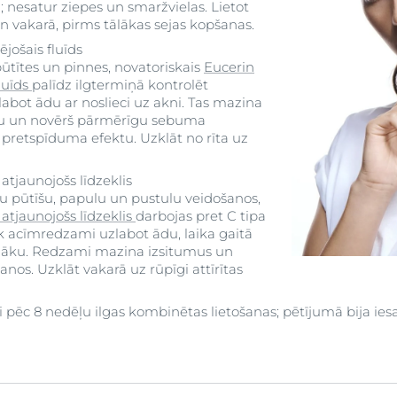
u; nesatur ziepes un smaržvielas. Lietot
 un vakarā, pirms tālākas sejas kopšanas.
ošais fluīds
 pūtītes un pinnes, novatoriskais
Eucerin
luīds
palīdz ilgtermiņā kontrolēt
abot ādu ar noslieci uz akni. Tas mazina
du un novērš pārmērīgu sebuma
 pretspīduma efektu. Uzklāt no rīta uz
jaunojošs līdzeklis
ātu pūtīšu, papulu un pustulu veidošanos,
jaunojošs līdzeklis
darbojas pret C tipa
k acīmredzami uzlabot ādu, laika gaitā
dāku. Redzami mazina izsitumus un
anos. Uzklāt vakarā uz rūpīgi attīrītas
i pēc 8 nedēļu ilgas kombinētas lietošanas; pētījumā bija iesai