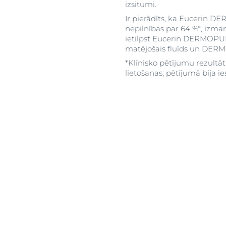
izsitumi.
Ir pierādīts, ka Eucerin 
nepilnības par 64 %*, izm
ietilpst Eucerin DERMOPU
matējošais fluīds un DERM
*Klīnisko pētījumu rezultā
lietošanas; pētījumā bija ies