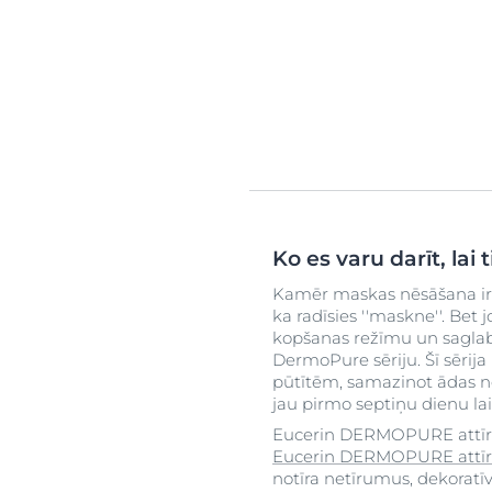
Ko es varu darīt, lai 
Kamēr maskas nēsāšana ir i
ka radīsies ''maskne''. Bet
kopšanas režīmu un saglab
DermoPure sēriju. Šī sērija 
pūtītēm, samazinot ādas ne
jau pirmo septiņu dienu lai
Eucerin DERMOPURE attīro
Eucerin DERMOPURE attīr
notīra netīrumus, dekoratī