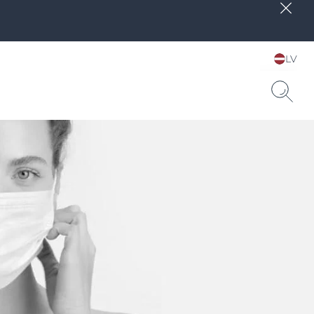
LV
Choose your Language &
Country