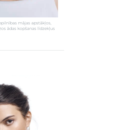
epilnības mājas apstākļos,
zos ādas kopšanas līdzekļus