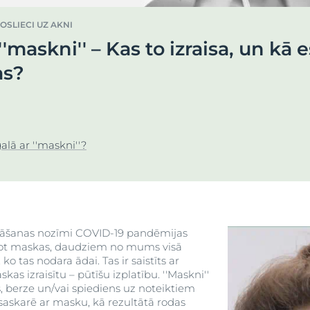
Pirkt
DermoPure Clinical
OSLIECI UZ AKNI
Aquaphor
 āda
 ''maskni'' – Kas to izraisa, un kā
Hyaluron izsmidzinātājs ar
Skatīt visus produ
a
kite Anti-Pigment
Socialinės misijos pr
hialuronskābi
as?
a
Hyaluron-Filler - All products
Eucerin pH5
užinokite daugiau
Sužinokite daugia
Q10 ACTIVE
galā ar ''maskni''?
n matu
Aizsardzība pret saules
ietekmi
UreaRepair PLUS
et saules
āšanas nozīmi COVID-19 pandēmijas
sājot maskas, daudziem no mums visā
ko tas nodara ādai. Tas ir saistīts ar
as izraisītu – pūtīšu izplatību. ''Maskni''
, berze un/vai spiediens uz noteiktiem
saskarē ar masku, kā rezultātā rodas