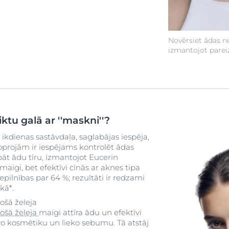
Novērsiet ādas n
izmantojot parei
tiktu galā ar ''maskni''?
kdienas sastāvdaļa, saglabājas iespēja,
 joprojām ir iespējams kontrolēt ādas
āt ādu tīru, izmantojot Eucerin
maigi, bet efektīvi cīnās ar aknes tipa
pilnības par 64 %; rezultāti ir redzami
kā*.
šā želeja
ošā želeja
maigi attīra ādu un efektīvi
vo kosmētiku un lieko sebumu. Tā atstāj