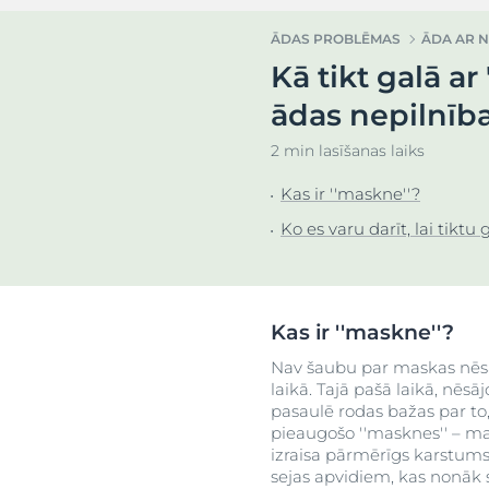
uera
Į raudonį linkusi oda
Sausa āda
ĀDAS PROBLĒMAS
ĀDA AR N
Jutīga āda
Nevienmērīga
Kā tikt galā ar
Sun Protection
Īpaši jutīga ād
Atras
ādas nepilnīb
Sakairināta ād
2 min lasīšanas laiks
Taukaina āda
S
Kas ir ''maskne''?
Apsārtusi āda
Ko es varu darīt, lai tiktu 
Galvas ādas u
problēmas
Jutīga āda
Aizsardzība pr
Kas ir ''maskne''?
ietekmi
Nav šaubu par maskas nēs
Svīšana
laikā. Tajā pašā laikā, nē
pasaulē rodas bažas par to, 
pieaugošo ''masknes'' – mask
izraisa pārmērīgs karstums
sejas apvidiem, kas nonāk 