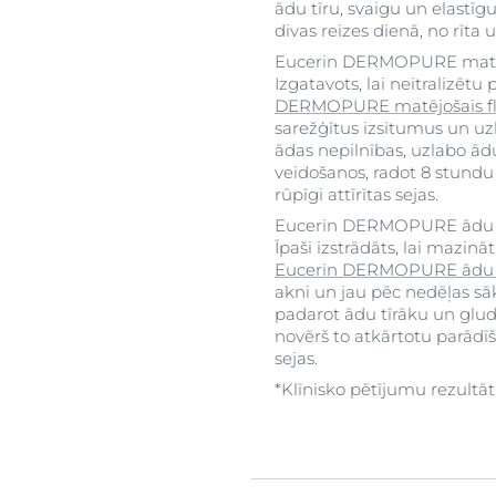
ādu tīru, svaigu un elastīg
divas reizes dienā, no rīta
Eucerin DERMOPURE matēj
Izgatavots, lai neitralizētu
DERMOPURE matējošais f
sarežģītus izsitumus un uzl
ādas nepilnības, uzlabo ā
veidošanos, radot 8 stundu
rūpīgi attīrītas sejas.
Eucerin DERMOPURE ādu at
Īpaši izstrādāts, lai mazin
Eucerin DERMOPURE ādu at
akni un jau pēc nedēļas sā
padarot ādu tīrāku un glu
novērš to atkārtotu parādīš
sejas.
*Klīnisko pētījumu rezultāt