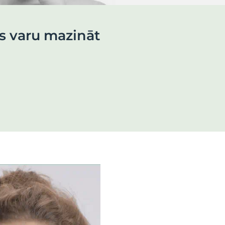
 es varu mazināt
ktus
ograma
u