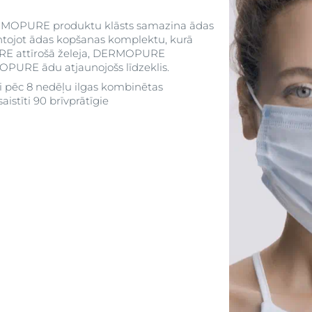
DERMOPURE produktu klāsts samazina ādas
antojot ādas kopšanas komplektu, kurā
RE attīrošā želeja, DERMOPURE
OPURE ādu atjaunojošs līdzeklis.
ti pēc 8 nedēļu ilgas kombinētas
aistīti 90 brīvprātīgie