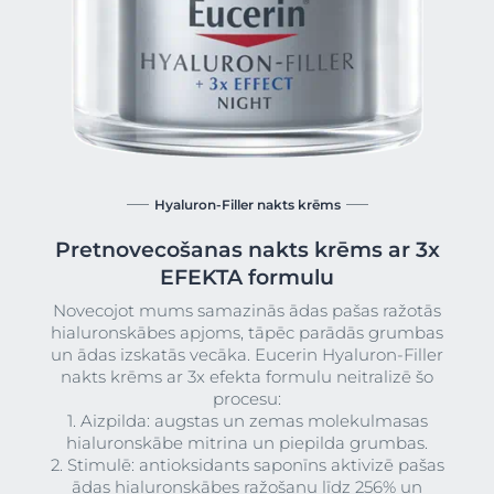
Hyaluron-Filler nakts krēms
Pretnovecošanas nakts krēms ar 3x
EFEKTA formulu
Novecojot mums samazinās ādas pašas ražotās
hialuronskābes apjoms, tāpēc parādās grumbas
un ādas izskatās vecāka. Eucerin Hyaluron-Filler
nakts krēms ar 3x efekta formulu neitralizē šo
procesu:
1. Aizpilda: augstas un zemas molekulmasas
hialuronskābe mitrina un piepilda grumbas.
2. Stimulē: antioksidants saponīns aktivizē pašas
ādas hialuronskābes ražošanu līdz 256% un