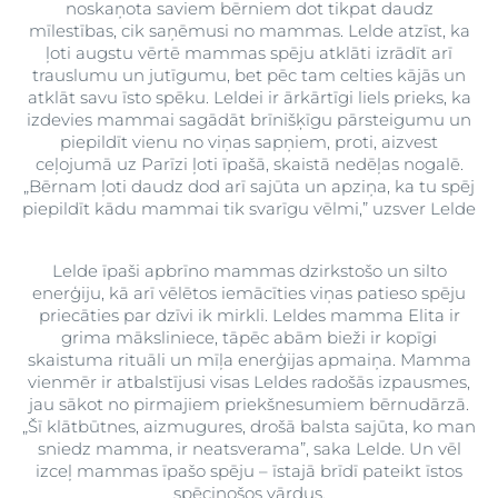
noskaņota saviem bērniem dot tikpat daudz
mīlestības, cik saņēmusi no mammas. Lelde atzīst, ka
ļoti augstu vērtē mammas spēju atklāti izrādīt arī
trauslumu un jutīgumu, bet pēc tam celties kājās un
atklāt savu īsto spēku. Leldei ir ārkārtīgi liels prieks, ka
izdevies mammai sagādāt brīnišķīgu pārsteigumu un
piepildīt vienu no viņas sapņiem, proti, aizvest
ceļojumā uz Parīzi ļoti īpašā, skaistā nedēļas nogalē.
„Bērnam ļoti daudz dod arī sajūta un apziņa, ka tu spēj
piepildīt kādu mammai tik svarīgu vēlmi,” uzsver Lelde
Lelde īpaši apbrīno mammas dzirkstošo un silto
enerģiju, kā arī vēlētos iemācīties viņas patieso spēju
priecāties par dzīvi ik mirkli. Leldes mamma Elita ir
grima māksliniece, tāpēc abām bieži ir kopīgi
skaistuma rituāli un mīļa enerģijas apmaiņa. Mamma
vienmēr ir atbalstījusi visas Leldes radošās izpausmes,
jau sākot no pirmajiem priekšnesumiem bērnudārzā.
„Šī klātbūtnes, aizmugures, drošā balsta sajūta, ko man
sniedz mamma, ir neatsverama”, saka Lelde. Un vēl
izceļ mammas īpašo spēju – īstajā brīdī pateikt īstos
spēcinošos vārdus.