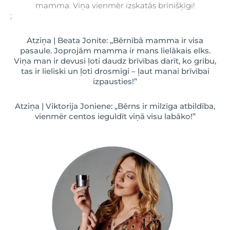
mamma. Viņa vienmēr izskatās brīnišķīgi!
;
Atziņa | Beata Jonite: ,,Bērnībā mamma ir visa
pasaule. Joprojām mamma ir mans lielākais elks.
Viņa man ir devusi ļoti daudz brīvības darīt, ko gribu,
tas ir lieliski un ļoti drosmīgi – ļaut manai brīvībai
izpausties!”
Atziņa | Viktorija Joniene: „Bērns ir milzīga atbildība,
vienmēr centos ieguldīt viņā visu labāko!”