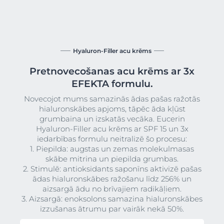
Hyaluron-Filler acu krēms
Pretnovecošanas acu krēms ar 3x
EFEKTA formulu.
Novecojot mums samazinās ādas pašas ražotās
hialuronskābes apjoms, tāpēc āda kļūst
grumbaina un izskatās vecāka. Eucerin
Hyaluron-Filler acu krēms ar SPF 15 un 3x
iedarbības formulu neitralizē šo procesu:
1. Piepilda: augstas un zemas molekulmasas
skābe mitrina un piepilda grumbas.
2. Stimulē: antioksidants saponīns aktivizē pašas
ādas hialuronskābes ražošanu līdz 256% un
aizsargā ādu no brīvajiem radikāļiem.
3. Aizsargā: enoksolons samazina hialuronskābes
izzušanas ātrumu par vairāk nekā 50%.