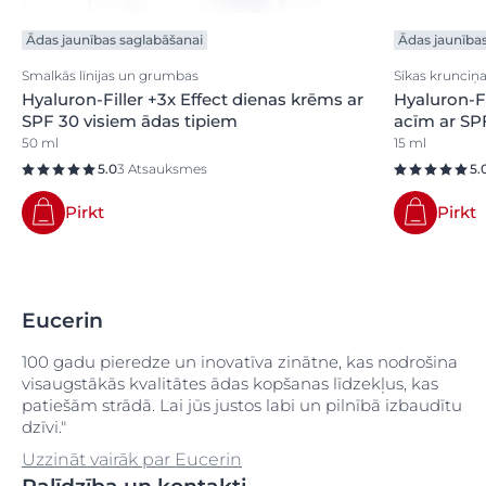
Ādas jaunības saglabāšanai
Ādas jaunība
Smalkās līnijas un grumbas
Sīkas krunciņ
Hyaluron-Filler +3x Effect dienas krēms ar
Hyaluron-Fi
SPF 30 visiem ādas tipiem
acīm ar SP
50 ml
15 ml
5.0
3 Atsauksmes
5.
Pirkt
Pirkt
Eucerin
100 gadu pieredze un inovatīva zinātne, kas nodrošina
visaugstākās kvalitātes ādas kopšanas līdzekļus, kas
patiešām strādā. Lai jūs justos labi un pilnībā izbaudītu
dzīvi."
Uzzināt vairāk par Eucerin