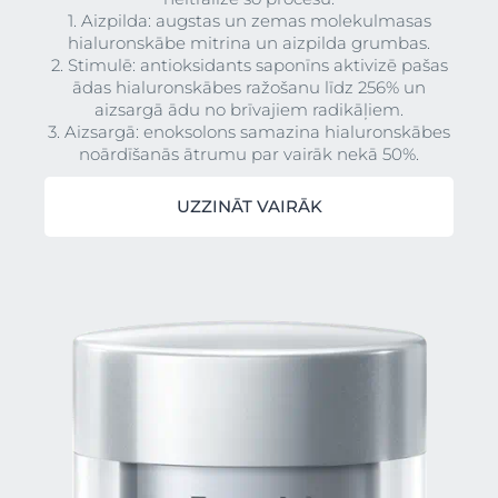
1. Aizpilda: augstas un zemas molekulmasas
hialuronskābe mitrina un aizpilda grumbas.
2. Stimulē: antioksidants saponīns aktivizē pašas
ādas hialuronskābes ražošanu līdz 256% un
aizsargā ādu no brīvajiem radikāļiem.
3. Aizsargā: enoksolons samazina hialuronskābes
noārdīšanās ātrumu par vairāk nekā 50%.
UZZINĀT VAIRĀK