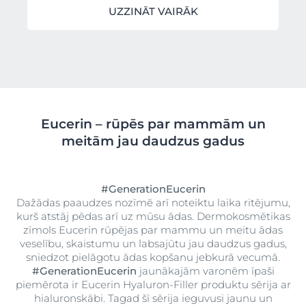
UZZINĀT VAIRĀK
Eucerin – rūpēs par mammām un
meitām jau daudzus gadus
#GenerationEucerin
Dažādas paaudzes nozīmē arī noteiktu laika ritējumu,
kurš atstāj pēdas arī uz mūsu ādas. Dermokosmētikas
zīmols Eucerin rūpējas par mammu un meitu ādas
veselību, skaistumu un labsajūtu jau daudzus gadus,
sniedzot pielāgotu ādas kopšanu jebkurā vecumā.
#GenerationEucerin
jaunākajām varonēm īpaši
piemērota ir Eucerin Hyaluron-Filler produktu sērija ar
hialuronskābi. Tagad šī sērija ieguvusi jaunu un