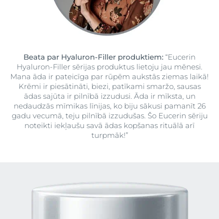
Beata par Hyaluron-Filler produktiem:
“Eucerin
Hyaluron-Filler sērijas produktus lietoju jau mēnesi.
Mana āda ir pateicīga par rūpēm aukstās ziemas laikā!
Krēmi ir piesātināti, biezi, patīkami smaržo, sausas
ādas sajūta ir pilnībā izzudusi. Āda ir mīksta, un
nedaudzās mīmikas līnijas, ko biju sākusi pamanīt 26
gadu vecumā, teju pilnībā izzudušas. Šo Eucerin sēriju
noteikti iekļaušu savā ādas kopšanas rituālā arī
turpmāk!”