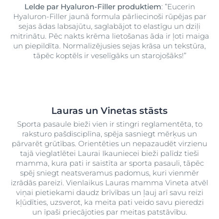
Lelde par Hyaluron-Filler produktiem
: ”Eucerin
Hyaluron-Filler jaunā formula pārliecinoši rūpējas par
sejas ādas labsajūtu, saglabājot to elastīgu un dziļi
mitrinātu. Pēc nakts krēma lietošanas āda ir ļoti maiga
un piepildīta. Normalizējusies sejas krāsa un tekstūra,
tāpēc koptēls ir veselīgāks un starojošāks!”
Lauras un Vinetas stāsts
Sporta pasaule bieži vien ir stingri reglamentēta, to
raksturo pašdisciplīna, spēja sasniegt mērķus un
pārvarēt grūtības. Orientēties un nepazaudēt virzienu
tajā vieglatlētei Laurai Ikauniecei bieži palīdz tieši
mamma, kura pati ir saistīta ar sporta pasauli, tāpēc
spēj sniegt neatsveramus padomus, kuri vienmēr
izrādās pareizi. Vienlaikus Lauras mamma Vineta atvēl
viņai pietiekami daudz brīvības un ļauj arī savu reizi
kļūdīties, uzsverot, ka meita pati veido savu pieredzi
un īpaši priecājoties par meitas patstāvību.