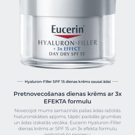
Hyaluron-Filler SPF 15 dienas krēms sausai ādai
Pretnovecošanas dienas krēms ar 3x
EFEKTA formulu
Novecojot mums samazinās pašas ādas ražotās
hialuronskābes apjoms, tāpēc parādās grumbas
un ādas izskatās vecāka. Eucerin Hyaluron-Filler
dienas krēms ar SPF 15 un 3x efekta formulu
neitralizē šo procesu: