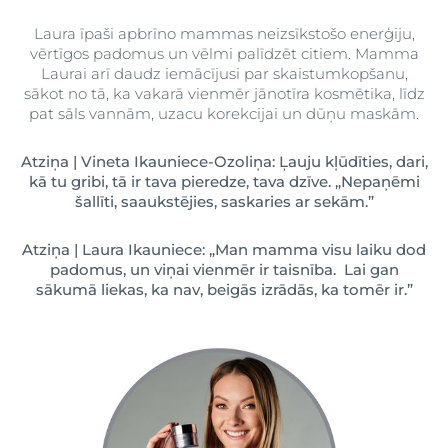
Laura īpaši apbrīno mammas neizsīkstošo enerģiju,
vērtīgos padomus un vēlmi palīdzēt citiem. Mamma
Laurai arī daudz iemācījusi par skaistumkopšanu,
sākot no tā, ka vakarā vienmēr jānotīra kosmētika, līdz
pat sāls vannām, uzacu korekcijai un dūņu maskām.
Atziņa | Vineta Ikauniece-Ozoliņa: Ļauju kļūdīties, dari,
kā tu gribi, tā ir tava pieredze, tava dzīve. „Nepaņēmi
šallīti, saaukstējies, saskaries ar sekām.”
Atziņa | Laura Ikauniece: „Man mamma visu laiku dod
padomus, un viņai vienmēr ir taisnība. Lai gan
sākumā liekas, ka nav, beigās izrādās, ka tomēr ir.”