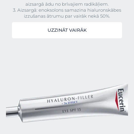
aizsargā ādu no brīvajiem radikāļiem.
3. Aizsargā: enoksolons samazina hialuronskābes
izzušanas ātrumu par vairāk nekā 50%.
UZZINĀT VAIRĀK