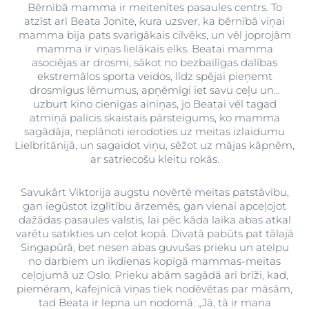
Bērnībā mamma ir meitenītes pasaules centrs. To
atzīst arī Beata Jonite, kura uzsver, ka bērnībā viņai
mamma bija pats svarīgākais cilvēks, un vēl joprojām
mamma ir viņas lielākais elks. Beatai mamma
asociējas ar drosmi, sākot no bezbailīgas dalības
ekstremālos sporta veidos, līdz spējai pieņemt
drosmīgus lēmumus, apņēmīgi iet savu ceļu un...
uzburt kino cienīgas ainiņas, jo Beatai vēl tagad
atmiņā palicis skaistais pārsteigums, ko mamma
sagādāja, neplānoti ierodoties uz meitas izlaidumu
Lielbritānijā, un sagaidot viņu, sēžot uz mājas kāpnēm,
ar satriecošu kleitu rokās.
Savukārt Viktorija augstu novērtē meitas patstāvību,
gan iegūstot izglītību ārzemēs, gan vienai apceļojot
dažādas pasaules valstis, lai pēc kāda laika abas atkal
varētu satikties un ceļot kopā. Divatā pabūts pat tālajā
Singapūrā, bet nesen abas guvušas prieku un atelpu
no darbiem un ikdienas kopīgā mammas-meitas
ceļojumā uz Oslo. Prieku abām sagādā arī brīži, kad,
piemēram, kafejnīcā viņas tiek nodēvētas par māsām,
tad Beata ir lepna un nodomā: „Jā, tā ir mana