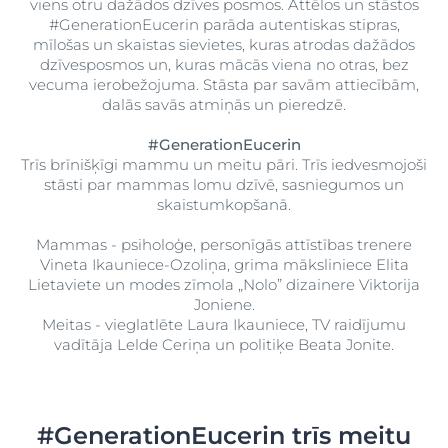
viens otru dažādos dzīves posmos. Attēlos un stāstos
#GenerationEucerin parāda autentiskas stipras,
mīlošas un skaistas sievietes, kuras atrodas dažādos
dzīvesposmos un, kuras mācās viena no otras, bez
vecuma ierobežojuma. Stāsta par savām attiecībām,
dalās savās atmiņās un pieredzē.
#GenerationEucerin
Trīs brīnišķīgi mammu un meitu pāri. Trīs iedvesmojoši
stāsti par mammas lomu dzīvē, sasniegumos un
skaistumkopšanā.
Mammas - psiholoģe, personīgās attīstības trenere
Vineta Ikauniece-Ozoliņa, grima māksliniece Elita
Lietaviete un modes zīmola „Nolo” dizainere Viktorija
Joniene.
Meitas - vieglatlēte Laura Ikauniece, TV raidījumu
vadītāja Lelde Ceriņa un politiķe Beata Jonite.
#GenerationEucerin trīs meitu