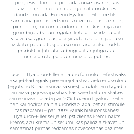
progresīvu formulu pret ādas novecošanos, kas
aizpilda, stimulē un aizsargā hialuronskābes
daudzumu ādā. Eucerin Hyaluron-Filler ne tikai
samazina pirmās redzamās novecošanās pazīmes,
piemēram, mitruma zudumu, mīmikas līnijas un
grumbiņas, bet arī regulāri lietojot – izlīdzina pat
visdziļākās grumbas, piešķir ādai redzami jaunāku
izskatu, padara to gludāku un starojošāku. Turklāt
produkti ir ļoti labi saderīgi pat ar jutīgu ādu,
nenosprosto poras un neizraisa pūtītes.
Eucerin Hyaluron-Filler ar jauno formulu ir efektīvāks
nekā jebkad agrāk: pievienojot aktīvo vielu enoksolonu
(iegūts no Ķīnas lakricas saknes), produktiem tagad ir
arī aizsargājošas īpašības, kas kavē hialuronskābes
samazināšanos ādā par 50%. Eucerin Hyaluron-Filler
ne tikai nodrošina hialuronskābi ādā, bet arī stimulē
tās ražošanu – par 200% vairāk hialuronskābes!
Hyaluron-Filler sērijā ietilpst dienas krēmi, nakts
krēms, acu krēms un serumi, kas palīdz aizkavēt un
samazināt pirmās redzamās novecošanās pazīmes.