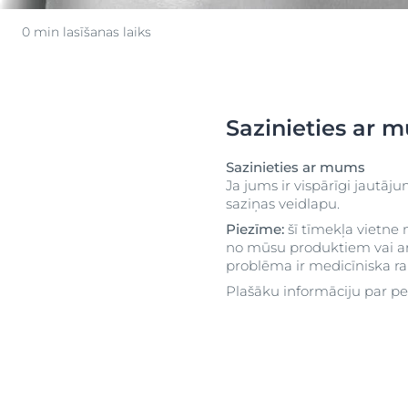
uera
Į raudonį linkusi oda
Sausa āda
0 min lasīšanas laiks
Jutīga āda
Nevienmērīga
Sun Protection
Īpaši jutīga ād
Atras
Sakairināta ād
Sazinieties ar 
Taukaina āda
S
Sazinieties ar mums
Apsārtusi āda
Ja jums ir vispārīgi jautā
Galvas ādas u
saziņas veidlapu.
problēmas
Piezīme:
šī tīmekļa vietne
Jutīga āda
no mūsu produktiem vai arī
problēma ir medicīniska rak
Aizsardzība pr
Plašāku informāciju par pe
ietekmi
Svīšana