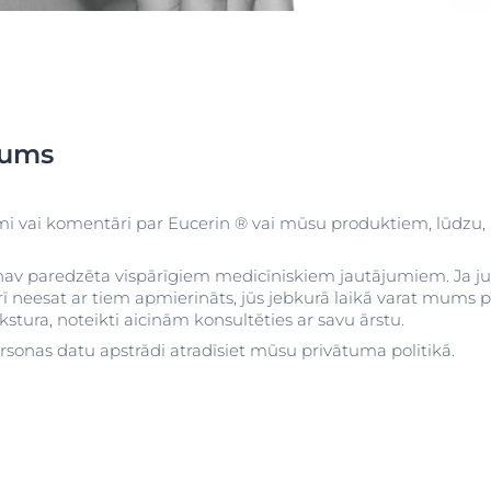
Pirkt
DermoPure Clinical
Aquaphor
 āda
Hyaluron izsmidzinātājs ar
Skatīt visus produ
a
kite Anti-Pigment
Socialinės misijos pr
hialuronskābi
a
Hyaluron-Filler - All products
mums
Eucerin pH5
užinokite daugiau
Sužinokite daugia
Q10 ACTIVE
jumi vai komentāri par Eucerin ® vai mūsu produktiem, lūdzu,
n matu
Aizsardzība pret saules
ietekmi
 nav paredzēta vispārīgiem medicīniskiem jautājumiem. Ja j
 neesat ar tiem apmierināts, jūs jebkurā laikā varat mums par
UreaRepair PLUS
stura, noteikti aicinām konsultēties ar savu ārstu.
et saules
rsonas datu apstrādi atradīsiet mūsu privātuma politikā.