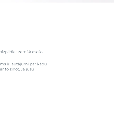
ktus
ograma
u
 aizpildiet zemāk esošo
ums ir jautājumi par kādu
 to ziņot. Ja jūsu