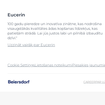
Eucerin
100 gadu pieredze un inovatīva zinātne, kas nodrošina
visaugstākās kvalitātes ādas kopšanas līdzekļus, kas
patiešām strādā. Lai jūs justos labi un pilnībā izbaudītu
dzīvi."
Uzzināt vairāk par Eucerin
Cookie Settings
Lietošanas noteikumi
Piesakies jaunum
CAREER
PAR 