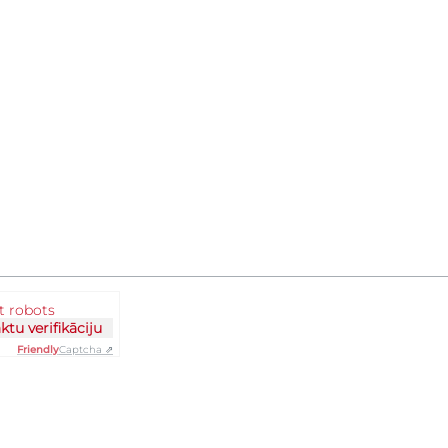
at robots
āktu verifikāciju
Friendly
Captcha ⇗