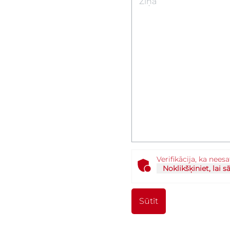
Ziņa
Verifikācija, ka nees
Noklikšķiniet, lai s
Sūtīt