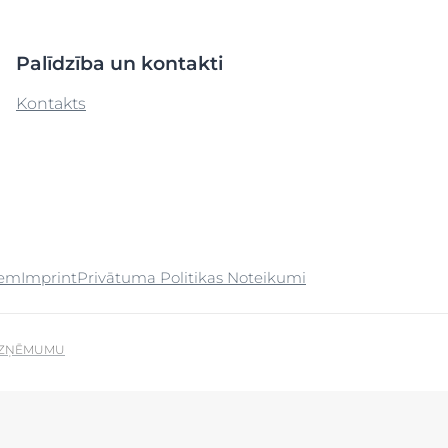
Palīdzība un kontakti
Kontakts
iem
Imprint
Privātuma Politikas Noteikumi
UZŅĒMUMU