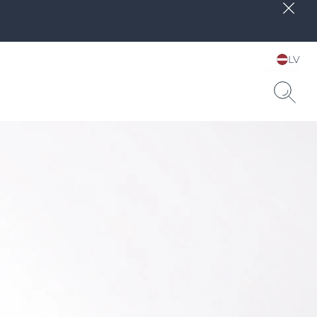
LV
Choose your Language &
Country