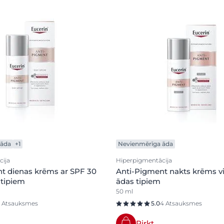
 āda
+1
Nevienmērīga āda
cija
Hiperpigmentācija
t dienas krēms ar SPF 30
Anti-Pigment nakts krēms v
 tipiem
ādas tipiem
50 ml
1 Atsauksmes
5.0
4 Atsauksmes
Pirkt