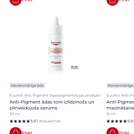
Nevienmērīga āda
Nevienmērīga
Eucerin Anti-Pigment hiperpigmentācijas produkti
Eucerin Anti-P
Anti-Pigment ādas toni izlīdzinošs un
Anti-Pigme
pilnveidojošs serums
mazināšana
30 ml
15 ml
5.0
3 Atsauksmes
5.0
Pirkt
Pirkt