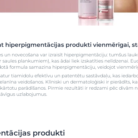
Pirkt
DermoPure Clinical
Aquaphor
 āda
Hyaluron izsmidzinātājs ar
Skatīt visus produ
a
kite Anti-Pigment
Socialinės misijos pr
hialuronskābi
a
Hyaluron-Filler - All products
t hiperpigmentācijas produkti vienmērīgai, st
Eucerin pH5
užinokite daugiau
Sužinokite daugia
s un novecošana var izraisīt hiperpigmentāciju: tumšus l
Q10 ACTIVE
 saules plankumiem), kas ādai liek izskatīties nelīdzenai. E
idotā formula samazina hiperpigmentāciju, veidojot vienmēr
n matu
Aizsardzība pret saules
 satur tiamidolu efektīvu un patentētu sastāvdaļu, kas iedar
ietekmi
anīna veidošanos. Klīniski un dermatoloģiski ir pierādīts, 
UreaRepair PLUS
ārtotu parādīšanos. Pirmie rezultāti ir redzami pēc divām n
et saules
stāvīgus uzlabojumus.
ntācijas produkti