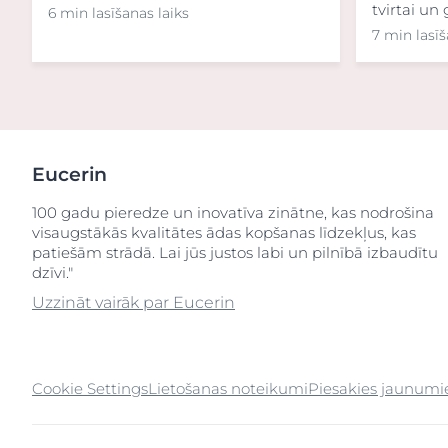
tvirtai un
6 min lasīšanas laiks
7 min lasīš
Eucerin
100 gadu pieredze un inovatīva zinātne, kas nodrošina
visaugstākās kvalitātes ādas kopšanas līdzekļus, kas
patiešām strādā. Lai jūs justos labi un pilnībā izbaudītu
dzīvi."
Uzzināt vairāk par Eucerin
Cookie Settings
Lietošanas noteikumi
Piesakies jaunum