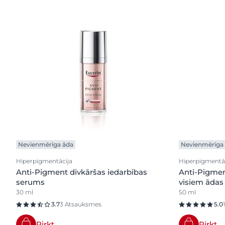
Nevienmērīga āda
Nevienmērīga
Hiperpigmentācija
Hiperpigmentā
Anti-Pigment divkāršas iedarbības
Anti-Pigmen
serums
visiem ādas
30 ml
50 ml
3.7
3 Atsauksmes
5.0
Pirkt
Pirkt