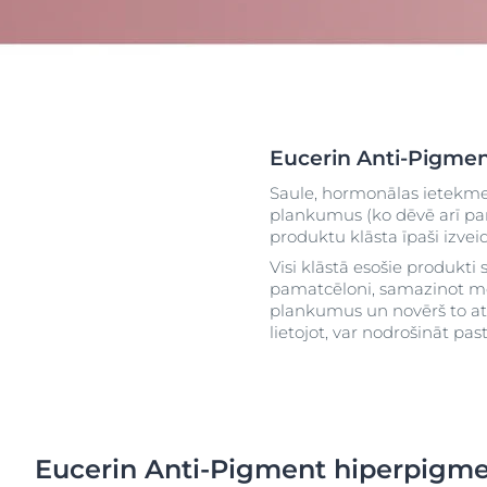
uera
Į raudonį linkusi oda
Sausa āda
Jutīga āda
Nevienmērīga
Sun Protection
Īpaši jutīga ād
Atras
Sakairināta ād
Eucerin Anti-Pigmen
Taukaina āda
S
Saule, hormonālas ietekme
Apsārtusi āda
plankumus (ko dēvē arī par
produktu klāsta īpaši izve
Galvas ādas u
problēmas
Visi klāstā esošie produkti
pamatcēloni, samazinot mel
Jutīga āda
plankumus un novērš to atk
Aizsardzība pr
lietojot, var nodrošināt pa
ietekmi
Svīšana
Eucerin Anti-Pigment hiperpigme