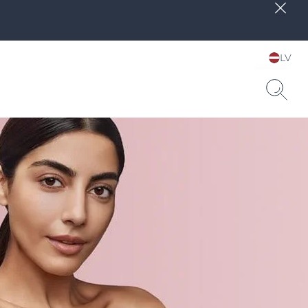
LV
Choose your Language &
Country