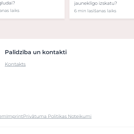
 gludai?
jauneklīgo izskatu?
anas laiks
6 min lasīšanas laiks
Palīdzība un kontakti
Kontakts
iem
Imprint
Privātuma Politikas Noteikumi