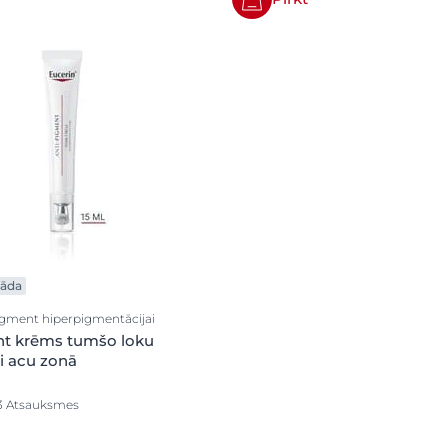
 āda
igment hiperpigmentācijai
nt krēms tumšo loku
i acu zonā
3 Atsauksmes