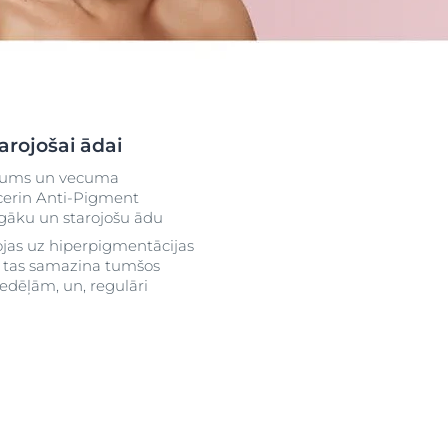
ktus
ograma
arojošai ādai
u
aukums un vecuma
ucerin Anti-Pigment
īgāku un starojošu ādu
bojas uz hiperpigmentācijas
ka tas samazina tumšos
edēļām, un, regulāri