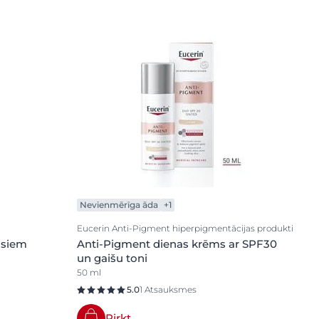
Nevienmērīga āda
+1
Eucerin Anti-Pigment hiperpigmentācijas produkti
isiem
Anti-Pigment dienas krēms ar SPF30
un gaišu toni
50 ml
5.0
1 Atsauksmes
Pirkt