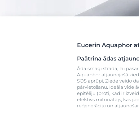
uera
Į raudonį linkusi oda
Sausa āda
Jutīga āda
Nevienmērīga
Sun Protection
Īpaši jutīga ād
Atras
Sakairināta ād
Eucerin Aquaphor at
Taukaina āda
S
Apsārtusi āda
Paātrina ādas atjaun
Galvas ādas u
Āda smagi strādā, lai pasar
problēmas
Aquaphor atjaunojošā zied
SOS aprūpi. Ziede veido da
Jutīga āda
pārvietošanu. Ideāla vide 
epitēliju (proti, kad ir izv
Aizsardzība pr
efektīvs mitrinātājs, kas p
ietekmi
reģenerāciju un atjaunošan
Svīšana