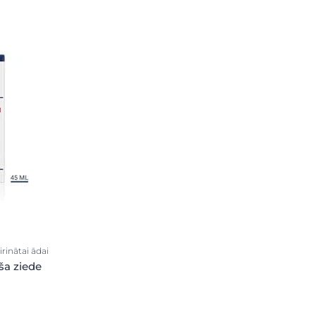
airinātai ādai
ša ziede