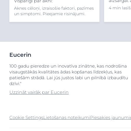
aizsargāt
Vispārīgi par akni:
4 min lasīš
Aknes cēloņi, izraisošie faktori, pazīmes
un simptomi. Pieejamie risinājumi.
Eucerin
100 gadu pieredze un inovatīva zinātne, kas nodrošina
visaugstākās kvalitātes ādas kopšanas līdzekļus, kas
patiešām strādā. Lai jūs justos labi un pilnībā izbaudītu
dzīvi."
Uzzināt vairāk par Eucerin
Cookie Settings
Lietošanas noteikumi
Piesakies jaunum