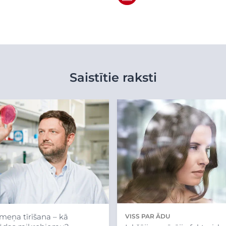
Saistītie raksti
meņa tīrīšana – kā
VISS PAR ĀDU