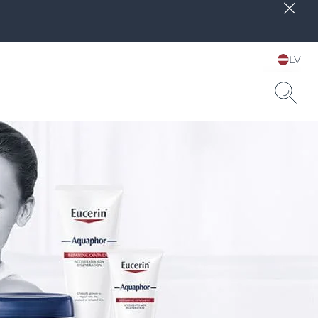
LV
Choose your Language &
Country