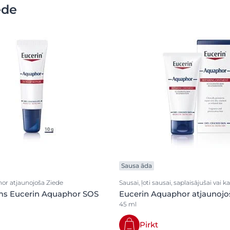
ede
Sausa āda
or atjaunojoša Ziede
Sausai, ļoti sausai, saplaisājušai vai k
ms Eucerin Aquaphor SOS
Eucerin Aquaphor atjaunojo
45 ml
Pirkt