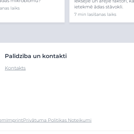
 ādas mikrobiomu?
Iekšējie un ārējie faktori, k
ietekmē ādas stāvokli.
anas laiks
7 min lasīšanas laiks
Palīdzība un kontakti
Kontakts
iem
Imprint
Privātuma Politikas Noteikumi