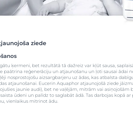
Pirkt
DermoPure Clinical
Aquaphor
 āda
Hyaluron izsmidzinātājs ar
Skatīt visus produ
a
kite Anti-Pigment
Socialinės misijos pr
hialuronskābi
a
Hyaluron-Filler - All products
jaunojoša ziede
Eucerin pH5
užinokite daugiau
Sužinokite daugia
ošanos
Q10 ACTIVE
n matu
gātu ķermeni, bet rezultātā tā dažreiz var kļūt sausa, saplaisā
Aizsardzība pret saules
e paātrina reģenerāciju un atjaunošanu un ļoti sausai ādai 
ietekmi
ļēji nosprostojošu aizsargbarjeru uz ādas, kas atbalsta dabī
UreaRepair PLUS
ādas atjaunošanai. Eucerin Aquaphor atjaunojošā ziede jāizma
eidojušies jaunie audi), bet ne vaļējām, mitrām vai asiņojošām 
et saules
iesaista ūdeni un palīdz to saglabāt ādā. Tas darbojas kopā ar
u, vienlaikus mitrinot ādu.