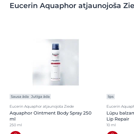
Eucerin Aquaphor atjaunojoša Zi
Sausa āda
Jutīga āda
lips
Eucerin Aquaphor atjaunojoša Ziede
Eucerin Aquaph
Aquaphor Ointment Body Spray 250
Lūpu balza
ml
Lip Repair
250 ml
10 ml