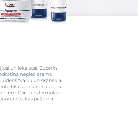
ktus
ograma
u
jusi un iekaisusi. Eucerin
nodrošina nepieciešamo
gu ūdens tvaiku un skābekļa
nto tikai ādai ar atjaunotu
brūcēm. Glicerīns formulā ir
 pantenolu, kas paātrina