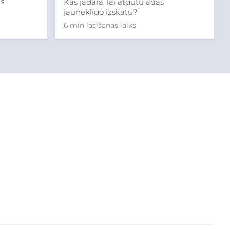
as
Kas jādara, lai atgūtu ādas
jauneklīgo izskatu?
6 min lasīšanas laiks