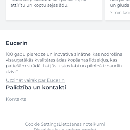
attīrītu un koptu sejas ādu.
un gluda
7 min lasī
Eucerin
100 gadu pieredze un inovatīva zinātne, kas nodrošina
visaugstākās kvalitātes ādas kopšanas līdzekļus, kas
patiešām strādā. Lai jūs justos labi un pilnībā izbaudītu
dzīvi."
Uzzināt vairāk par Eucerin
Palīdzība un kontakti
Kontakts
Cookie Settings
Lietošanas noteikumi
Piesakies jaunumiem
Imprint