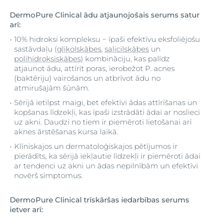
DermoPure Clinical ādu atjaunojošais serums satur
arī:
10% hidroksi kompleksu − īpaši efektīvu eksfoliējošu
sastāvdaļu (
glikolskābes
,
salicilskābes
un
polihidroksiskābes
) kombināciju, kas palīdz
atjaunot ādu, attīrīt poras, ierobežot P. acnes
(baktēriju) vairošanos un atbrīvot ādu no
atmirušajām šūnām.
Sērijā ietilpst maigi, bet efektīvi ādas attīrīšanas un
kopšanas līdzekļi, kas īpaši izstrādāti ādai ar noslieci
uz akni. Daudzi no tiem ir piemēroti lietošanai arī
aknes ārstēšanas kursa laikā.
Klīniskajos un dermatoloģiskajos pētījumos ir
pierādīts, ka sērijā iekļautie līdzekļi ir piemēroti ādai
ar tendenci uz akni un ādas nepilnībām un efektīvi
novērš simptomus.
DermoPure Clinical
trīskāršas iedarbības serums
ietver arī: