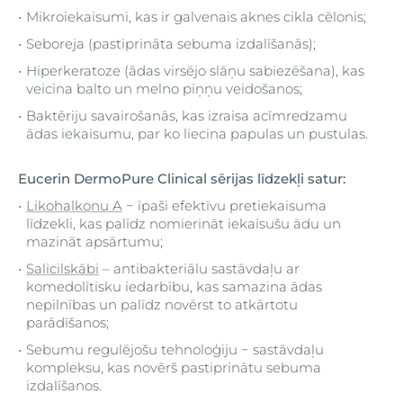
Mikroiekaisumi, kas ir galvenais aknes cikla cēlonis;
Seboreja (pastiprināta sebuma izdalīšanās);
Hiperkeratoze (ādas virsējo slāņu sabiezēšana), kas
veicina balto un melno piņņu veidošanos;
Baktēriju savairošanās, kas izraisa acīmredzamu
ādas iekaisumu, par ko liecina papulas un pustulas.
Eucerin
DermoPure Clinical
sērijas līdzekļi satur:
Likohalkonu A
− īpaši efektīvu pretiekaisuma
līdzekli, kas palīdz nomierināt iekaisušu ādu un
mazināt apsārtumu;
Salicilskābi
– antibakteriālu sastāvdaļu ar
komedolītisku iedarbību, kas samazina ādas
nepilnības un palīdz novērst to atkārtotu
parādīšanos;
Sebumu regulējošu tehnoloģiju − sastāvdaļu
kompleksu, kas novērš pastiprinātu sebuma
izdalīšanos.