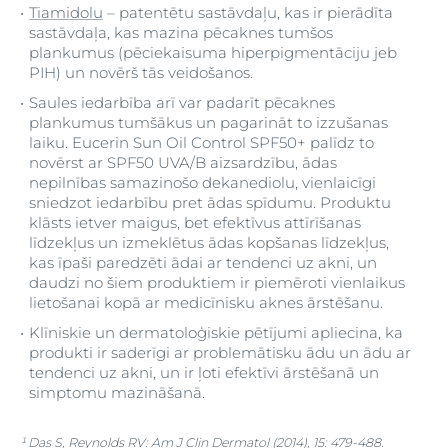
Tiamidolu
– patentētu sastāvdaļu, kas ir pierādīta
sastāvdaļa, kas mazina pēcaknes tumšos
plankumus (pēciekaisuma hiperpigmentāciju jeb
PIH) un novērš tās veidošanos.
Saules iedarbība arī var padarīt pēcaknes
plankumus tumšākus un pagarināt to izzušanas
laiku. Eucerin Sun Oil Control SPF50+ palīdz to
novērst ar SPF50 UVA/B aizsardzību, ādas
nepilnības samazinošo dekanediolu, vienlaicīgi
sniedzot iedarbību pret ādas spīdumu. Produktu
klāsts ietver maigus, bet efektīvus attīrīšanas
līdzekļus un izmeklētus ādas kopšanas līdzekļus,
kas īpaši paredzēti ādai ar tendenci uz akni, un
daudzi no šiem produktiem ir piemēroti vienlaikus
lietošanai kopā ar medicīnisku aknes ārstēšanu.
Klīniskie un dermatoloģiskie pētījumi apliecina, ka
produkti ir saderīgi ar problemātisku ādu un ādu ar
tendenci uz akni, un ir ļoti efektīvi ārstēšanā un
simptomu mazināšanā.
¹ Das S, Reynolds RV: Am J Clin Dermatol (2014), 15: 479-488.