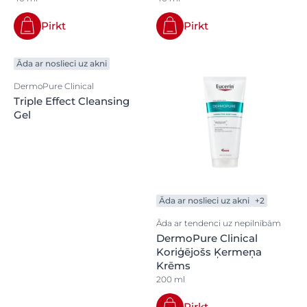
Pirkt
Pirkt
Āda ar noslieci uz akni
DermoPure Clinical
Triple Effect Cleansing
Gel
Āda ar noslieci uz akni
+2
Āda ar tendenci uz nepilnībām
DermoPure Clinical
Koriģējošs Ķermeņa
Krēms
200 ml
Pirkt