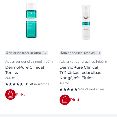
Āda ar noslieci uz akni
+2
Āda ar noslieci uz akni
+1
Āda ar tendenci uz nepilnībām
Āda ar tendenci uz nepilnībām
DermoPure Clinical
DermoPure Clinical
Toniks
Trīškāršas Iedarbības
Koriģējošs Fluīds
200 ml
40 ml
5.0
1 Atsauksmes
5.0
2 Atsauksmes
Pirkt
Pirkt