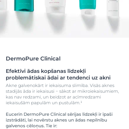
DermoPure Clinical
Efektīvi ādas kopšanas līdzekļi
problemātiskai ādai ar tendenci uz akni
Akne galvenokārt ir iekaisuma slimība. Visās aknes
stadijās āda ir iekaisusi − sākot ar mikroiekaisumiem,
kas nav redzami, un beidzot ar acīmredzami
iekaisušām papulām un pustulām.
¹
Eucerin
DermoPure Clinical
sērijas līdzekļi ir īpaši
izstrādāti, lai novērstu aknes un ādas nepilnību
galvenos cēloņus. Tie ir: