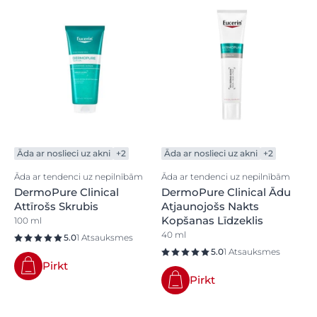
Āda ar noslieci uz akni
+2
Āda ar noslieci uz akni
+2
Āda ar tendenci uz nepilnībām
Āda ar tendenci uz nepilnībām
DermoPure Clinical
DermoPure Clinical Ādu
Attīrošs Skrubis
Atjaunojošs Nakts
Kopšanas Līdzeklis
100 ml
40 ml
5.0
1 Atsauksmes
5.0
1 Atsauksmes
Pirkt
Pirkt