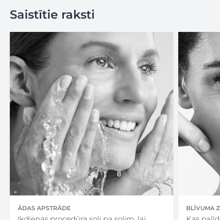
Saistītie raksti
ĀDAS APSTRĀDE
BLĪVUMA 
Ikdienas procedūra soli pa solim, lai
Kas palīdz