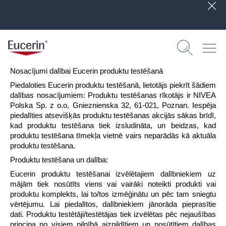
Nosacījumi dalībai Eucerin produktu testēšanā
Piedaloties Eucerin produktu testēšanā, lietotājs piekrīt šādiem
dalības nosacījumiem: Produktu testēšanas rīkotājs ir NIVEA
Polska Sp. z o.o, Gnieznienska 32, 61-021, Poznan. Iespēja
piedalīties atsevišķās produktu testēšanas akcijās sākas brīdī,
kad produktu testēšana tiek izsludināta, un beidzas, kad
produktu testēšana tīmekļa vietnē vairs neparādās kā aktuāla
produktu testēšana.
Produktu testēšana un dalība:
Eucerin produktu testēšanai izvēlētajiem dalībniekiem uz
mājām tiek nosūtīts viens vai vairāki noteikti produkti vai
produktu komplekts, lai to/tos izmēģinātu un pēc tam sniegtu
vērtējumu. Lai piedalītos, dalībniekiem jānorāda pieprasītie
dati. Produktu testētāji/testētājas tiek izvēlētas pēc nejaušības
principa no visiem pilnībā aizpildītiem un nosūtītiem dalības