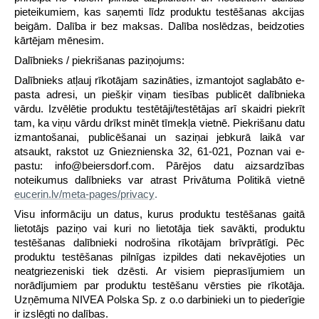
pieteikumiem, kas saņemti līdz produktu testēšanas akcijas
beigām. Dalība ir bez maksas. Dalība noslēdzas, beidzoties
kārtējam mēnesim.
Dalībnieks / piekrišanas paziņojums:
Dalībnieks atļauj rīkotājam sazināties, izmantojot saglabāto e-
pasta adresi, un piešķir viņam tiesības publicēt dalībnieka
vārdu. Izvēlētie produktu testētāji/testētājas arī skaidri piekrīt
tam, ka viņu vārdu drīkst minēt tīmekļa vietnē. Piekrišanu datu
izmantošanai, publicēšanai un saziņai jebkurā laikā var
atsaukt, rakstot uz Gnieznienska 32, 61-021, Poznan vai e-
pastu: info@beiersdorf.com. Pārējos datu aizsardzības
noteikumus dalībnieks var atrast Privātuma Politikā
v
ietnē
eucerin.lv/meta-pages/privacy
.
Visu informāciju un datus, kurus produktu testēšanas gaitā
lietotājs paziņo vai kuri no lietotāja tiek savākti, produktu
testēšanas dalībnieki nodrošina rīkotājam brīvprātīgi. Pēc
produktu testēšanas pilnīgas izpildes dati nekavējoties un
neatgriezeniski tiek dzēsti. Ar visiem pieprasījumiem un
norādījumiem par produktu testēšanu vērsties pie rīkotāja.
Uzņēmuma NIVEA Polska Sp. z o.o darbinieki un to piederīgie
ir izslēgti no dalības.