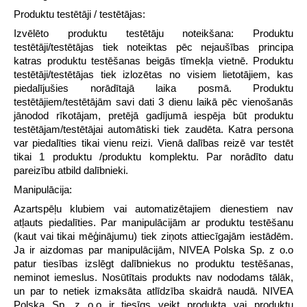
Produktu testētāji / testētājas:
Izvēlēto produktu testētāju noteikšana: Produktu
testētāji/testētājas tiek noteiktas pēc nejaušības principa
katras produktu testēšanas beigās tīmekļa vietnē. Produktu
testētāji/testētājas tiek izlozētas no visiem lietotājiem, kas
piedalījušies norādītajā laika posmā. Produktu
testētājiem/testētājām savi dati 3 dienu laikā pēc vienošanās
jānodod rīkotājam, pretējā gadījumā iespēja būt produktu
testētājam/testētājai automātiski tiek zaudēta. Katra persona
var piedalīties tikai vienu reizi. Vienā dalības reizē var testēt
tikai 1 produktu /produktu komplektu. Par norādīto datu
pareizību atbild dalībnieki.
Manipulācija:
Azartspēļu klubiem vai automatizētajiem dienestiem nav
atļauts piedalīties. Par manipulācijām ar produktu testēšanu
(kaut vai tikai mēģinājumu) tiek ziņots attiecīgajām iestādēm.
Ja ir aizdomas par manipulācijām, NIVEA Polska Sp. z o.o
patur tiesības izslēgt dalībniekus no produktu testēšanas,
neminot iemeslus. Nosūtītais produkts nav nododams tālāk,
un par to netiek izmaksāta atlīdzība skaidrā naudā. NIVEA
Polska Sp. z o.o ir tiesīgs veikt produkta vai produktu