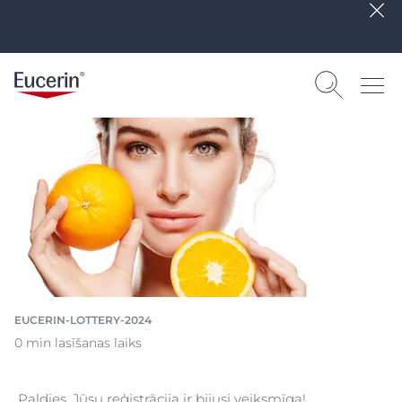
EUCERIN-LOTTERY-2024
0 min lasīšanas laiks
Paldies, Jūsu reģistrācija ir bijusi veiksmīga!