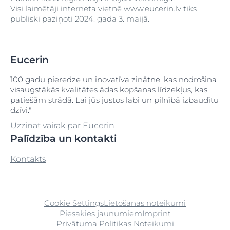
Visi laimētāji interneta vietnē
www.eucerin.lv
tiks
publiski paziņoti 2024. gada 3. maijā.
Eucerin
100 gadu pieredze un inovatīva zinātne, kas nodrošina
visaugstākās kvalitātes ādas kopšanas līdzekļus, kas
patiešām strādā. Lai jūs justos labi un pilnībā izbaudītu
dzīvi."
Uzzināt vairāk par Eucerin
Palīdzība un kontakti
Kontakts
Cookie Settings
Lietošanas noteikumi
Piesakies jaunumiem
Imprint
Privātuma Politikas Noteikumi