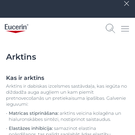
Arktīns
Kas ir arktīns
Arktīns ir dabiskas izcelsmes sastāvdaļa, kas iegūta no
diždadža auga augļiem un kam piemīt
pretnovecošanās un pretiekaisuma īpašības. Galvenie
ieguvumi:
Matricas stiprināšana:
arktīns veicina kolagēna un
hialuronskābes sintēzi, nostiprinot saistaudus.
Elastāzes inhibīcija:
samazinot elastīna
noārdīšanos, tas palīdz saglabāt ādas elastību.