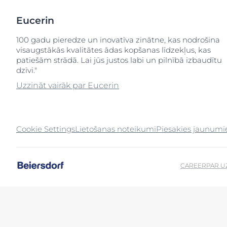
Filtrēt produktus
uera
Į raudonį linkusi oda
Sausa āda
Eucerin
Jutīga āda
Nevienmērīga
Ķermeņa zona
100 gadu pieredze un inovatīva zinātne, kas nodrošina
Sun Protection
Īpaši jutīga ād
Atras
visaugstākās kvalitātes ādas kopšanas līdzekļus, kas
Acu un lūpu kopšana
patiešām strādā. Lai jūs justos labi un pilnībā izbaudītu
Sakairināta ād
dzīvi."
Ķermenis
Taukaina āda
S
Uzzināt vairāk par Eucerin
Roku un pēdu kopšana
Apsārtusi āda
Saule
Galvas ādas u
Seja
problēmas
Cookie Settings
Lietošanas noteikumi
Piesakies jaunum
Skalpa un matu kopšana
Jutīga āda
Aizsardzība pr
ietekmi
CAREER
PAR 
Svīšana