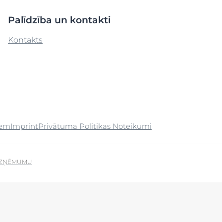
Pirkt
DermoPure Clinical
Palīdzība un kontakti
Aquaphor
 āda
Produktu veidi
Hyaluron izsmidzinātājs ar
Kontakts
Skatīt visus produ
a
kite Anti-Pigment
Socialinės misijos pr
hialuronskābi
Acu kopšana
a
Hyaluron-Filler - All products
Aizsardzība pret saules ietekmi
Eucerin pH5
užinokite daugiau
Sužinokite daugia
Attīrošie līdzekļi
Q10 ACTIVE
Dezodoranti
n matu
Aizsardzība pret saules
Dienas krēms
ietekmi
iem
Imprint
Privātuma Politikas Noteikumi
Eļļas
UreaRepair PLUS
exclusive face care
et saules
īpaša kopšana
UZŅĒMUMU
Ķermeņa kopšana
ķermeņa losjons
Kopšana dienā