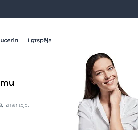
Eucerin
Ilgtspēja
i uz akni
ļas
Actinic Control
lēmu
auļošanās
ience
Anti-Pigment
 produkti
 saglabāšanai
AtopiControl
Sausa āda
Diabetic Skin
ā, izmantojot
atīts
Dezodoranti un
Sausai, īpaši sausai, raupjai un saplaisājušai pēdu un papēžu ādai
antiperspiranti
 lūpas
UreaRepair PLUS krēms pēdām ar 10% urea
DermatoCLEAN
da
5.0
2 Atsauksmes
DermoCapillaire
a