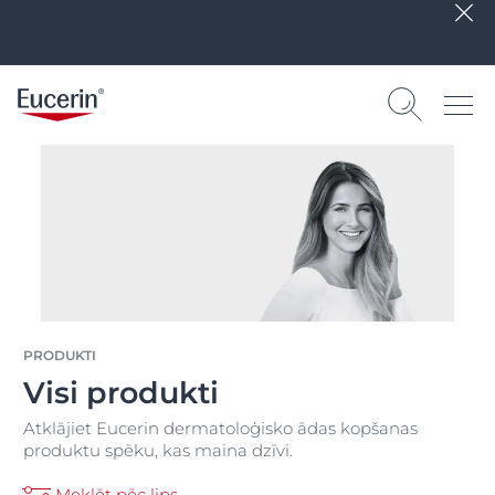
PRODUKTI
Visi produkti
Atklājiet Eucerin dermatoloģisko ādas kopšanas
produktu spēku, kas maina dzīvi.
Meklēt pēc lips