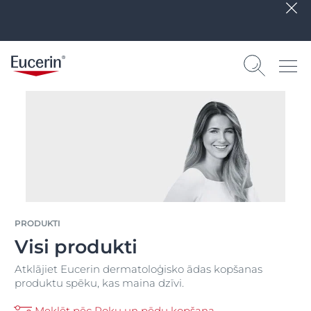
PRODUKTI
Visi produkti
Atklājiet Eucerin dermatoloģisko ādas kopšanas
produktu spēku, kas maina dzīvi.
Meklēt pēc Roku un pēdu kopšana