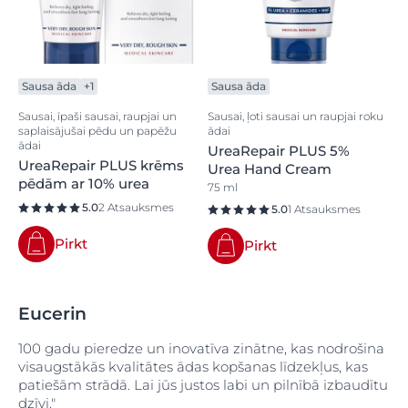
Sausa āda
+1
Sausa āda
Sausai, īpaši sausai, raupjai un
Sausai, ļoti sausai un raupjai roku
saplaisājušai pēdu un papēžu
ādai
ādai
UreaRepair PLUS 5%
UreaRepair PLUS krēms
Urea Hand Cream
pēdām ar 10% urea
75 ml
5.0
2 Atsauksmes
5.0
1 Atsauksmes
Pirkt
Pirkt
Eucerin
100 gadu pieredze un inovatīva zinātne, kas nodrošina
visaugstākās kvalitātes ādas kopšanas līdzekļus, kas
patiešām strādā. Lai jūs justos labi un pilnībā izbaudītu
dzīvi."