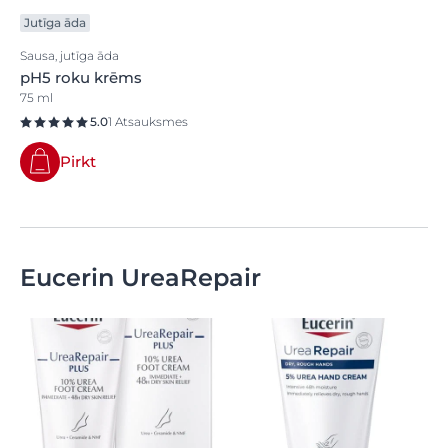
Jutīga āda
Sausa, jutīga āda
pH5 roku krēms
75 ml
5.0
1 Atsauksmes
Pirkt
Eucerin UreaRepair