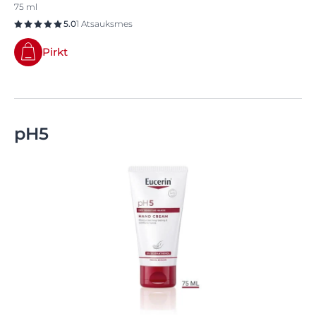
75 ml
5.0
1 Atsauksmes
Pirkt
pH5