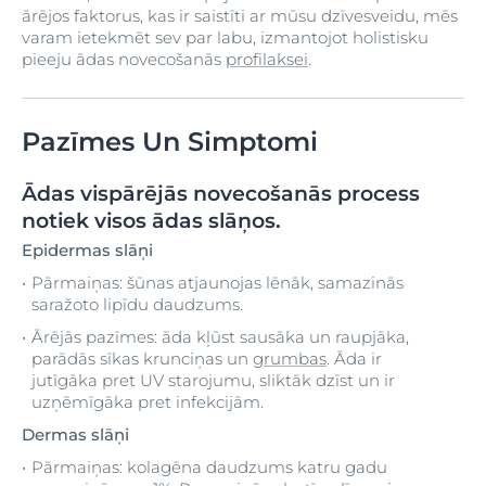
ārējos faktorus, kas ir saistīti ar mūsu dzīvesveidu, mēs
varam ietekmēt sev par labu, izmantojot holistisku
pieeju ādas novecošanās
profilaksei
.
Pazīmes Un Simptomi
Ādas vispārējās novecošanās process
notiek visos ādas slāņos.
Epidermas slāņi
Pārmaiņas: šūnas atjaunojas lēnāk, samazinās
saražoto lipīdu daudzums.
Ārējās pazīmes: āda kļūst sausāka un raupjāka,
parādās sīkas krunciņas un
grumbas
. Āda ir
jutīgāka pret UV starojumu, sliktāk dzīst un ir
uzņēmīgāka pret infekcijām.
Dermas slāņi
Pārmaiņas: kolagēna daudzums katru gadu