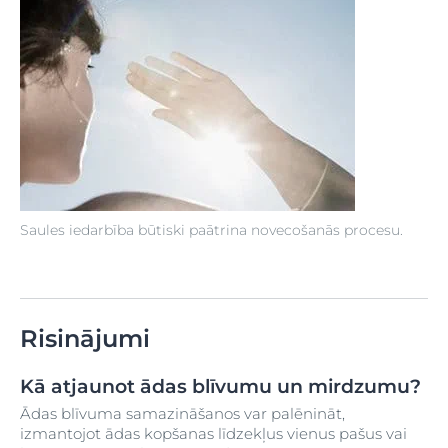
Saules iedarbība būtiski paātrina novecošanās procesu.
Risinājumi
Kā atjaunot ādas blīvumu un mirdzumu?
Ādas blīvuma samazināšanos var palēnināt,
izmantojot ādas kopšanas līdzekļus vienus pašus vai