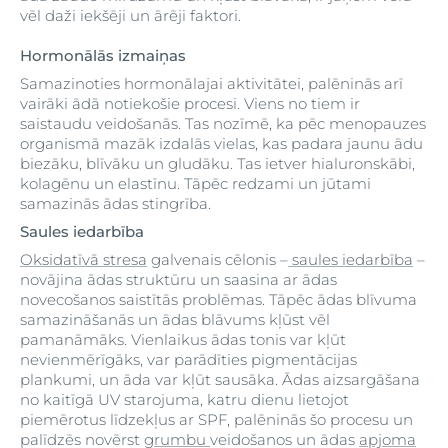
vēl daži iekšēji un ārēji faktori.
Hormonālās izmaiņas
Samazinoties hormonālajai aktivitātei, palēninās arī
vairāki ādā notiekošie procesi. Viens no tiem ir
saistaudu veidošanās. Tas nozīmē, ka pēc menopauzes
organismā mazāk izdalās vielas, kas padara jaunu ādu
biezāku, blīvāku un gludāku. Tas ietver hialuronskābi,
kolagēnu un elastīnu. Tāpēc redzami un jūtami
samazinās ādas stingrība.
Saules iedarbība
Oksidatīvā stresa
galvenais cēlonis –
saules iedarbība
–
novājina ādas struktūru un saasina ar ādas
novecošanos saistītās problēmas. Tāpēc ādas blīvuma
samazināšanās un ādas blāvums kļūst vēl
pamanāmāks. Vienlaikus ādas tonis var kļūt
nevienmērīgāks, var parādīties pigmentācijas
plankumi, un āda var kļūt sausāka. Ādas aizsargāšana
no kaitīgā UV starojuma, katru dienu lietojot
piemērotus līdzekļus ar SPF, palēninās šo procesu un
palīdzēs novērst
grumbu
veidošanos un ādas
apjoma