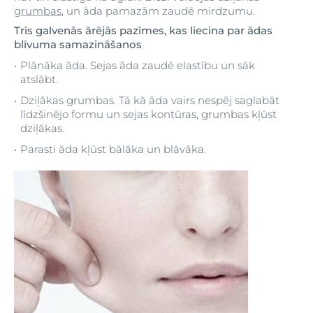
grumbas
, un āda pamazām zaudē mirdzumu.
Trīs galvenās ārējās pazīmes, kas liecina par ādas
blīvuma samazināšanos
Plānāka āda. Sejas āda zaudē elastību un sāk
atslābt.
Dziļākas grumbas. Tā kā āda vairs nespēj saglabāt
līdzšinējo formu un sejas kontūras, grumbas kļūst
dziļākas.
Parasti āda kļūst bālāka un blāvāka.