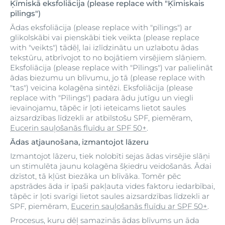
Ķīmiskā eksfoliācija (please replace with "Ķīmiskais
pīlings")
Ādas eksfoliācija (please replace with "pīlings") ar
glikolskābi vai pienskābi tiek veikta (please replace
with "veikts") tādēļ, lai izlīdzinātu un uzlabotu ādas
tekstūru, atbrīvojot to no bojātiem virsējiem slāņiem.
Eksfoliācija (please replace with "Pīlings") var palielināt
ādas biezumu un blīvumu, jo tā (please replace with
"tas") veicina kolagēna sintēzi. Eksfoliācija (please
replace with "Pīlings") padara ādu jutīgu un viegli
ievainojamu, tāpēc ir ļoti ieteicams lietot saules
aizsardzības līdzekli ar atbilstošu SPF, piemēram,
Eucerin sauļošanās fluīdu ar SPF 50+
.
Ādas atjaunošana, izmantojot lāzeru
Izmantojot lāzeru, tiek nolobīti sejas ādas virsējie slāņi
un stimulēta jaunu kolagēna šķiedru veidošanās. Ādai
dzīstot, tā kļūst biezāka un blīvāka. Tomēr pēc
apstrādes āda ir īpaši pakļauta vides faktoru iedarbībai,
tāpēc ir ļoti svarīgi lietot saules aizsardzības līdzekli ar
SPF, piemēram,
Eucerin sauļošanās fluīdu ar SPF 50+
.
Procesus, kuru dēļ samazinās ādas blīvums un āda