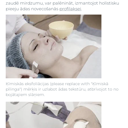
zaudē mirdzumu, var palēnināt, izmantojot holistisku
pieeju ādas novecošanās
profilaksei
.
Ķīmiskās eksfoliācijas (please replace with "Ķīmiskā
pīlinga") mērķis ir uzlabot ādas tekstūru, atbrīvojot to no
bojātajiem slāņiem.