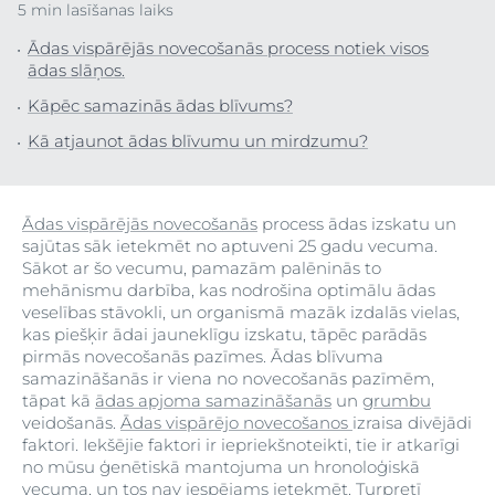
5 min lasīšanas laiks
Ādas vispārējās novecošanās process notiek visos
ādas slāņos.
Kāpēc samazinās ādas blīvums?
Kā atjaunot ādas blīvumu un mirdzumu?
Ādas vispārējās novecošanās
process ādas izskatu un
sajūtas sāk ietekmēt no aptuveni 25 gadu vecuma.
Sākot ar šo vecumu, pamazām palēninās to
mehānismu darbība, kas nodrošina optimālu ādas
veselības stāvokli, un organismā mazāk izdalās vielas,
kas piešķir ādai jauneklīgu izskatu, tāpēc parādās
pirmās novecošanās pazīmes. Ādas blīvuma
samazināšanās ir viena no novecošanās pazīmēm,
tāpat kā
ādas apjoma samazināšanās
un
grumbu
veidošanās.
Ādas vispārējo novecošanos
izraisa divējādi
faktori. Iekšējie faktori ir iepriekšnoteikti, tie ir atkarīgi
no mūsu ģenētiskā mantojuma un hronoloģiskā
vecuma, un tos nav iespējams ietekmēt. Turpretī