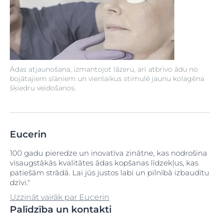
Ādas atjaunošana, izmantojot lāzeru, arī atbrīvo ādu no
bojātajiem slāņiem un vienlaikus stimulē jaunu kolagēna
šķiedru veidošanos.
Eucerin
100 gadu pieredze un inovatīva zinātne, kas nodrošina
visaugstākās kvalitātes ādas kopšanas līdzekļus, kas
patiešām strādā. Lai jūs justos labi un pilnībā izbaudītu
dzīvi."
Uzzināt vairāk par Eucerin
Palīdzība un kontakti