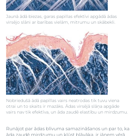
Jaunā ādā biezas, garas papillas efektīvi apgādā ādas
virsējo slāni ar barības vielām, mitrumu un skābekli.
Nobriedušā ādā papillas vairs neatrodas tik tuvu viena
otrai un to skaits ir mazāks. Ādas virsējā slāņa apgāde
vairs nav tik efektīva, un āda zaudē elastību un mirdzumu.
Runājot par ādas blīvuma samazināšanos un par to, ka
āda zaudē mirdzumu un kļūst blāvāka, ir jāņem vērā