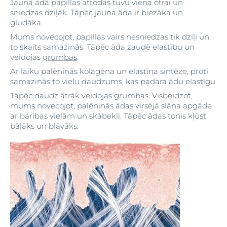
Jaunā ādā papillas atrodas tuvu viena otrai un
sniedzas dziļāk. Tāpēc jauna āda ir biezāka un
gludāka.
Mums novecojot, papillas vairs nesniedzas tik dziļi un
to skaits samazinās. Tāpēc āda zaudē elastību un
veidojas
grumbas
.
Ar laiku palēninās kolagēna un elastīna sintēze, proti,
samazinās to vielu daudzums, kas padara ādu elastīgu.
Tāpēc daudz ātrāk veidojas
grumbas
. Visbeidzot,
mums novecojot, palēninās ādas virsējā slāņa apgāde
ar barības vielām un skābekli. Tāpēc ādas tonis kļūst
bālāks un blāvāks.