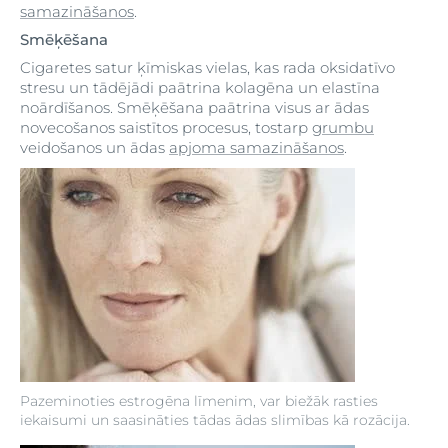
samazināšanos
.
Smēķēšana
Cigaretes satur ķīmiskas vielas, kas rada oksidatīvo
stresu un tādējādi paātrina kolagēna un elastīna
noārdīšanos. Smēķēšana paātrina visus ar ādas
novecošanos saistītos procesus, tostarp
grumbu
veidošanos un ādas
apjoma samazināšanos
.
Pazeminoties estrogēna līmenim, var biežāk rasties
iekaisumi un saasināties tādas ādas slimības kā rozācija.