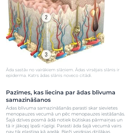
Āda sastāv no vairākiem slāņiem. Ādas virsējais slānis ir
epiderma. Katrs ādas slānis noveco citādi.
Pazīmes, kas liecina par ādas blīvuma
samazināšanos
Ādas blīvuma samazināšanās parasti skar sievietes
menopauzes vecumā un pēc menopauzes iestāšanās.
Šajā dzīves posmā ādā notiek būtiskas pārmaiņas un
tā ir jākopj īpaši rūpīgi. Parasti āda šajā vecumā vairs
nav tik elastīga kā agrāk. Bieži veidojas dziļākas