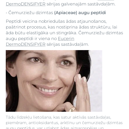
DermoDENSIFYER
sērijas galvenajām sastāvdaļām.
Čemurziežu dzimtas
(Apiaceae) augu peptīdi
Peptīdi veicina nobriedušas ādas atjaunošanos,
paātrinot procesus, kas nostiprina ādas struktūru, lai
āda būtu elastīgāka un stingrāka. Čemurziežu dzimtas
augu peptīdi ir viena no
Eucerin
DermoDENSIFYER
sērijas sastāvdaļām.
Tādu līdzekļu lietošana, kas satur aktīvās sastāvdaļas,
piemēram, antioksidantus, arktīnu un čemurziežu dzimtas
augu peptīdus, var uzlabot ādas aizsargspējas un