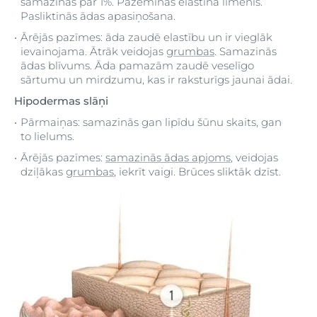
samazinās par 1%. Pazeminās elastīna līmenis.
Pasliktinās ādas apasiņošana.
Ārējās pazīmes: āda zaudē elastību un ir vieglāk
ievainojama. Ātrāk veidojas
grumbas
. Samazinās
ādas blīvums. Āda pamazām zaudē veselīgo
sārtumu un mirdzumu, kas ir raksturīgs jaunai ādai.
Hipodermas slāņi
Pārmaiņas: samazinās gan lipīdu šūnu skaits, gan
to lielums.
Ārējās pazīmes:
samazinās ādas apjoms
, veidojas
dziļākas
grumbas
, iekrīt vaigi. Brūces sliktāk dzīst.