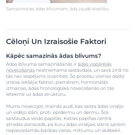
Samazinoties ādas blīvumam, āda zaudē elastību.
Cēloņi Un Izraisošie Faktori
Kāpēc samazinās ādas blīvums?
Ādas blīvuma samazināšanās ir
ādas vispārējās
novecošanās
neatņemama sastāvdaļa, un savā ziņā no
tās nav iespējams izvairīties. Šo procesu vismaz daļēji
izraisa iekšējie faktori, piemēram, hormonālās
izmaiņas, ādas hronoloģiskā novecošanās un tās
ietekme uz ādas struktūru.
Mums novecojot, mainās audi, kas saista ādas virsējo
un vidējo slāni, proti, epidermu un dermu. Šos
saistaudus veido papillas. Katras papillas centrā
atrodas asinsvads, pa kuru ādas virsējais slānis saņem
nepieciešamās barības vielas, mitrumu un skābekli.