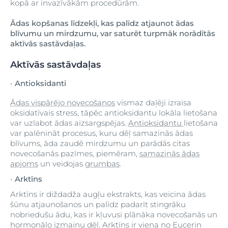
kopā ar invazīvākām procedūrām.
Ādas kopšanas līdzekļi, kas palīdz atjaunot ādas
blīvumu un mirdzumu, var saturēt turpmāk norādītās
aktīvās sastāvdaļas.
Aktīvās sastāvdaļas
Antioksidanti
Ādas vispārējo novecošanos
vismaz daļēji izraisa
oksidatīvais stress, tāpēc antioksidantu lokāla lietošana
var uzlabot ādas aizsargspējas.
Antioksidantu
lietošana
var palēnināt procesus, kuru dēļ samazinās ādas
blīvums, āda zaudē mirdzumu un parādās citas
novecošanās pazīmes, piemēram,
samazinās ādas
apjoms
un veidojas
grumbas
.
Arktīns
Arktīns ir diždadža augļu ekstrakts, kas veicina ādas
šūnu atjaunošanos un palīdz padarīt stingrāku
nobriedušu ādu, kas ir kļuvusi plānāka novecošanās un
hormonālo izmaiņu dēļ. Arktīns ir viena no
Eucerin