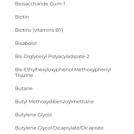
Biosaccharide Gum-1
Alpha-Glucosylrutin
Biotin
Alumina
Biotīns (vitamīns B7)
Alumīnija hlorīds
Bisabolol
Aluminum Chlorohydrate
Bis-Diglyceryl Polyacyladipate-2
Aluminum Starch Octenylsuccinate
Bis-Ethylhexyloxyphenol Methoxyphenyl
Triazine
Ammonium Acryloyldimethyltaurate/VP
Copolymer
Butane
Ampho-tensides
Butyl Methoxydibenzoylmethane
Antioksidanti
Butylene Glycol
APG Complex
Butylene Glycol Dicaprylate/Dicaprate
Apiaceae peptīdi