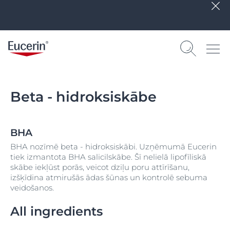
Beta - hidroksiskābe
BHA
BHA nozīmē beta - hidroksiskābi. Uzņēmumā Eucerin
tiek izmantota BHA salicilskābe. Šī nelielā lipofīliskā
skābe iekļūst porās, veicot dziļu poru attīrīšanu,
izšķīdina atmirušās ādas šūnas un kontrolē sebuma
veidošanos.
All ingredients