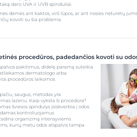
įtaką daro UVA ir UVB spinduliai.
s dėmės ant kaktos, virš lūpos, ar ant nosies neturėtų jums 
čių kovoti su šia problema.
etinės procedūros, padedančios kovoti su odos
 spalvos pakitimus, didelę paramą suteikia
, atliekamos dermatologo arba
ios procedūros laikomos
 pačiu, saugus, metodas yra
mas lazeriu. Kaip vyksta ši procedūra?
amas šviesos spindulys įsiskverbia į odos
eldamas kontroliuojamus
žadina organizmą intensyviems
ms, kurių metu odos atspalvis tampa