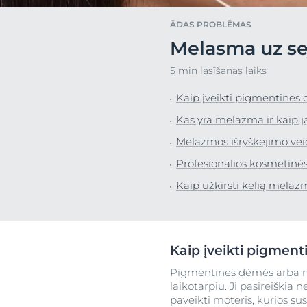
uera
Į raudonį linkusi oda
Sausa āda
ĀDAS PROBLĒMAS
Jutīga āda
Nevienmērīga
Melasma uz seja
Sun Protection
Īpaši jutīga ād
Atras
5 min lasīšanas laiks
Sakairināta ād
Kaip įveikti pigmentines
Taukaina āda
S
Kas yra melazma ir kaip j
Apsārtusi āda
Melazmos išryškėjimo vei
Galvas ādas u
problēmas
Profesionalios kosmetinės
Jutīga āda
Kaip užkirsti kelią melaz
Aizsardzība pr
ietekmi
Svīšana
Kaip įveikti pigmen
Pigmentinės dėmės arba m
laikotarpiu. Ji pasireiški
paveikti moteris, kurios sus