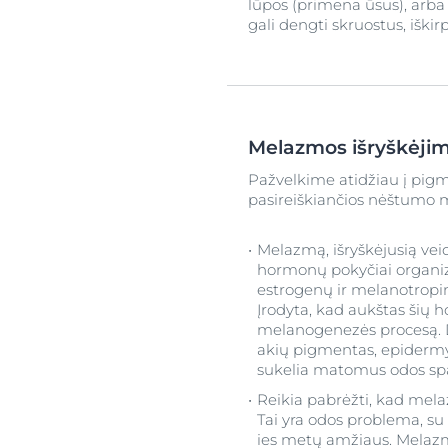
lūpos (primena ūsus), arba
gali dengti skruostus, iškirp
Melazmos išryškėjim
Pažvelkime atidžiau į pig
pasireiškiančios nėštumo 
Melazmą, išryškėjusią ve
hormonų pokyčiai organiz
estrogenų ir melanotropino
Įrodyta, kad aukštas šių 
melanogenezės procesą. Dė
akių pigmentas, epidermyj
sukelia matomus odos spa
Reikia pabrėžti, kad mel
Tai yra odos problema, su
ies metų amžiaus. Melazm