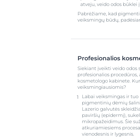
atveju, veido odos būklei 
Pabrėžiame, kad pigmentinė
veiksmingų būdų, padėsian
Profesionalios kosm
Siekiant įveikti veido odos
profesionalios procedūros
kosmetologo kabinete. Kur
veiksmingiausiomis?
Labai veiksmingas ir tuo
pigmentinių dėmių šalini
Lazerio galvutės skleidži
paviršių (epidermį), suk
mikropažeidimus. Šie su
atkuriamiesiems procesa
vienodesnis ir lygesnis.