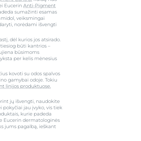
bei Eucerin
Anti-Pigment
 padeda sumažinti esamas
amidol, veiksmingai
daryti, norėdami išvengti
į, dėl kurios jos atsirado.
iesiog būti kantrios –
naujiena būsimoms
ksta per kelis mėnesius
us kovoti su odos spalvos
nino gamybai odoje. Tokiu
t linijos produktuose
,
int jų išvengti, naudokite
 pokyčiai jau įvyko, vis tiek
oduktais, kurie padeda
ite Eucerin dermatologinės
ks jums pagalbą, ieškant