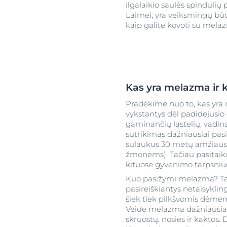
ilgalaikio saulės spindulių
Laimei, yra veiksmingų būdų
kaip galite kovoti su mela
Kas yra melazma ir k
Pradėkime nuo to, kas yra 
vykstantys dėl padidėjusi
gaminančių ląstelių, vadin
sutrikimas dažniausiai pa
sulaukus 30 metų amžiaus
žmonėms). Tačiau pasitaiko 
kituose gyvenimo tarpsniu
Kuo pasižymi melazma? Tai
pasireiškiantys netaisykli
šiek tiek pilkšvomis dėmėmis
Veide melazma dažniausiai iš
skruostų, nosies ir kaktos.