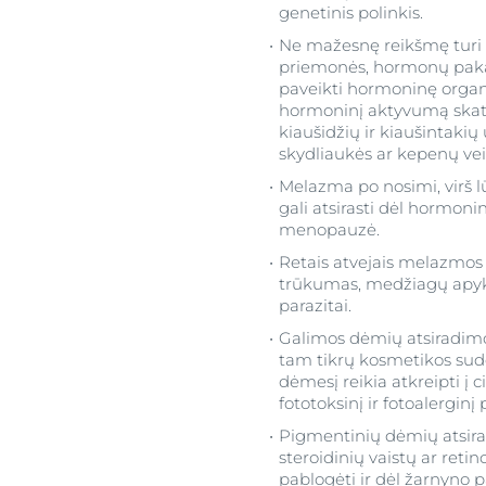
genetinis polinkis.
Ne mažesnę reikšmę turi 
priemonės, hormonų pakaiti
paveikti hormoninę organi
hormoninį aktyvumą skatin
kiaušidžių ir kiaušintakių
skydliaukės ar kepenų vei
Melazma po nosimi, virš lū
gali atsirasti dėl hormoni
menopauzė.
Retais atvejais melazmos 
trūkumas, medžiagų apyk
parazitai.
Galimos dėmių atsiradimo 
tam tikrų kosmetikos sud
dėmesį reikia atkreipti į cit
fototoksinį ir fotoalerginį 
Pigmentinių dėmių atsirad
steroidinių vaistų ar reti
pablogėti ir dėl žarnyno p