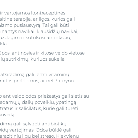
ir vartojamos kontraceptinės
nė terapija, ar ligos, kurios gali
zmo pusiausvyrą. Tai gali būti
antys navikai, kiaušidžių navikai,
 uždegimai, sutrikusi antinksčių,
kla.
pos, ant nosies ir kitose veido vietose
nių sutrikimų, kuriuos sukelia
atsiradimą gali lemti vitaminų
aitos problemos, ar net žarnyno
ant veido odos priežastys gali sietis su
edamųjų dalių poveikiu, ypatingą
ratus ir salicilatus, kurie gali turėti
poveikį.
imą gali sąlygoti antibiotikų,
noidų vartojimas. Odos būklė gali
arazitinių ligų bei streso. Kiekvienu