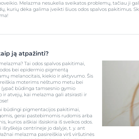
 poveikio. Melazma nesukelia sveikatos problemų, tačiau ji gal
, kurių dėka galima įveikti šiuos odos spalvos pakitimus. Skai
zma!
aip ją atpažinti?
melazma? Tai odos spalvos pakitimai,
o odos bei epidermio pigmentą
amų melanocitais, kiekio ir aktyvumo. Šis
sireiškia moterims nėštumo metu bei
 (ypač būdinga tamsesnio gymio
ir atvejų, kai melazma gali atsirasti ir
ose!
 būdingi pigmentacijos pakitimai,
ngomis, gerai pastebimomis rudomis arba
, kurios aiškiai išsiskiria iš sveikos odos.
ryškėja centrineje jo dalyje, t. y. ant
 Dažnai melazma pasireiškia virš viršutinės