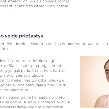
 ant smakro. Kai kuriais atvejais dėmės
tės sritį ar atsirasti kitose kūno vietose.
o veide priežastys
mentinių dėmių atsiradimo priežastis, pradedant nuo melazm
metu.
ide nėštumo metu, lemia staigūs
me. Šiuo laikotarpiu progesterono,
 lygis gali padidėti net kelis kartus!
hormonų lygis stimuliuoja
l to melaninas, t. y. odos, plaukų ir
e pasiskirsto netolygiai ir tokiu būdu
lvos pakitimus.
azma atsiranda ne tik nėštumo metu.
 kuria dažnai susiduria moterys nuo 30-
os atsiradimą veide taip pat lemia