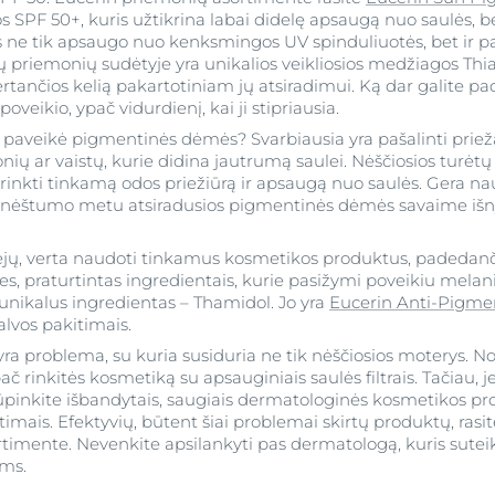
s SPF 50+, kuris užtikrina labai didelę apsaugą nuo saulės, 
is ne tik apsaugo nuo kenksmingos UV spinduliuotės, bet ir
priemonių sudėtyje yra unikalios veikliosios medžiagos Thi
tančios kelią pakartotiniam jų atsiradimui. Ką dar galite pa
eikio, ypač vidurdienį, kai ji stipriausia.
u paveikė pigmentinės dėmės? Svarbiausia yra pašalinti priežast
ų ar vaistų, kurie didina jautrumą saulei. Nėščiosios turėtų t
inkti tinkamą odos priežiūrą ir apsaugą nuo saulės. Gera 
nėštumo metu atsiradusios pigmentinės dėmės savaime išny
ejų, verta naudoti tinkamus kosmetikos produktus, padedanči
les, praturtintas ingredientais, kurie pasižymi poveikiu mela
unikalus ingredientas – Thamidol. Jo yra
Eucerin Anti-Pigmen
alvos pakitimais.
a problema, su kuria susiduria ne tik nėščiosios moterys. Nor
č rinkitės kosmetiką su apsauginiais saulės filtrais. Tačiau, jei
rūpinkite išbandytais, saugiais dermatologinės kosmetikos pr
timais. Efektyvių, būtent šiai problemai skirtų produktų, ras
imente. Nevenkite apsilankyti pas dermatologą, kuris sutei
ms.