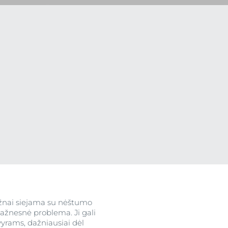
ktus
ograma
u
žnai siejama su nėštumo
dažnesnė problema. Ji gali
 vyrams, dažniausiai dėl