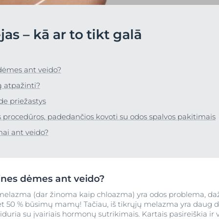
Pirkt
DermoPure Clinical
Aquaphor
 āda
s – kā ar to tikt galā
Hyaluron izsmidzinātājs ar
Skatīt visus produ
a
kite Anti-Pigment
Socialinės misijos pr
hialuronskābi
a
Hyaluron-Filler - All products
 dėmes ant veido?
Eucerin pH5
užinokite daugiau
Sužinokite daugia
ą atpažinti?
Q10 ACTIVE
de priežastys
n matu
Aizsardzība pret saules
 procedūros, padedančios kovoti su odos spalvos pakitimais
ietekmi
mai ant veido?
UreaRepair PLUS
et saules
tines dėmes ant veido?
elazma (dar žinoma kaip chloazma) yra odos problema, da
a net 50 % būsimų mamų! Tačiau, iš tikrųjų melazma yra daug 
iduria su įvairiais hormonų sutrikimais. Kartais pasireiškia ir