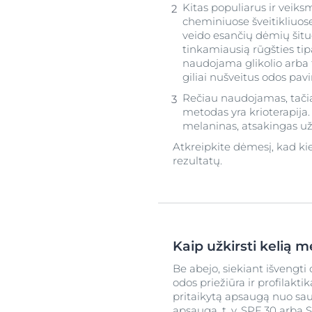
Kitas populiarus ir veiks
cheminiuose šveitikliuos
veido esančių dėmių šitu
tinkamiausią rūgšties tip
naudojama glikolio arba 
giliai nušveitus odos pav
Rečiau naudojamas, tačia
metodas yra krioterapija
melaninas, atsakingas už
Atkreipkite dėmesį, kad kie
rezultatų.
Kaip užkirsti kelią 
Be abejo, siekiant išvengt
odos priežiūra ir profilakt
pritaikytą apsaugą nuo sa
apsaugą, t. y. SPF 30 arba