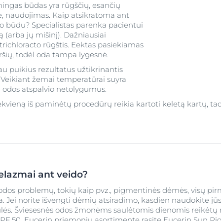
mingas būdas yra rūgščių, esančių
e, naudojimas. Kaip atsikratoma ant
o būdu? Specialistas parenka pacientui
ą (arba jų mišinį). Dažniausiai
trichloracto rūgštis. Eektas pasiekiamas
iršių, todėl oda tampa lygesnė.
u puikius rezultatus užtikrinantis
. Veikiant žemai temperatūrai suyra
 odos atspalvio netolygumus.
kvieną iš paminėtų procedūrų reikia kartoti keletą kartų, ta
melazmai ant veido?
i odos problemų, tokių kaip pvz., pigmentinės dėmės, visų pi
ika. Jei norite išvengti dėmių atsiradimo, kasdien naudokite j
ulės. Šviesesnės odos žmonėms saulėtomis dienomis reikėtų 
 SPF 50. Eucerin priemonių asortimente rasite
Eucerin Sun Pi