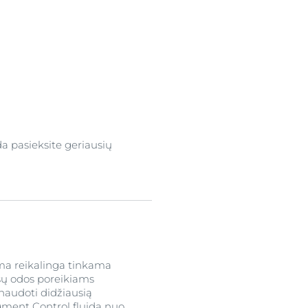
da pasieksite geriausių
rma reikalinga tinkama
ūsų odos poreikiams
naudoti didžiausią
gment Control
fluidą nuo