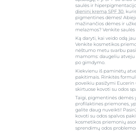
saulės ir hiperpigmentacijo
dieninį kremą SPF 30
, kur
pigmentines dėmes! Abiejų 
mažinančios dėmes ir užker
melazmos? Venkite saulės pov
Ką daryti, kai veido odą ja
Venkite kosmetikos priemoni
nėštumo metu svarbu pasir
mamoms: daugeliu atveju 
po gimdymo.
Kiekvienu iš paminėtų atv
pakitimais. Rinkitės formu
poveikiu pasižymi Eucerin 
skirtuose kovoti su odos sp
Taigi, pigmentinės dėmės yr
profilaktines priemones, ypa
galite daug nuveikti! Pasi
kovoti su odos spalvos paki
kosmetikos priemonių asort
sprendimų odos problemo