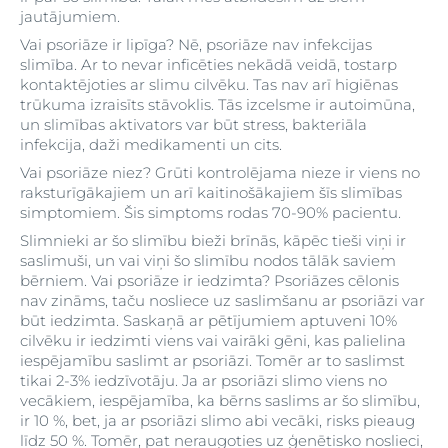
jautājumiem.
Vai psoriāze ir lipīga? Nē, psoriāze nav infekcijas
slimība. Ar to nevar inficēties nekādā veidā, tostarp
kontaktējoties ar slimu cilvēku. Tas nav arī higiēnas
trūkuma izraisīts stāvoklis. Tās izcelsme ir autoimūna,
un slimības aktivators var būt stress, bakteriāla
infekcija, daži medikamenti un cits.
Vai psoriāze niez? Grūti kontrolējama nieze ir viens no
raksturīgākajiem un arī kaitinošākajiem šīs slimības
simptomiem. Šis simptoms rodas 70-90% pacientu.
Slimnieki ar šo slimību bieži brīnās, kāpēc tieši viņi ir
saslimuši, un vai viņi šo slimību nodos tālāk saviem
bērniem. Vai psoriāze ir iedzimta? Psoriāzes cēlonis
nav zināms, taču nosliece uz saslimšanu ar psoriāzi var
būt iedzimta. Saskaņā ar pētījumiem aptuveni 10%
cilvēku ir iedzimti viens vai vairāki gēni, kas palielina
iespējamību saslimt ar psoriāzi. Tomēr ar to saslimst
tikai 2-3% iedzīvotāju. Ja ar psoriāzi slimo viens no
vecākiem, iespējamība, ka bērns saslims ar šo slimību,
ir 10 %, bet, ja ar psoriāzi slimo abi vecāki, risks pieaug
līdz 50 %. Tomēr, pat neraugoties uz ģenētisko noslieci,