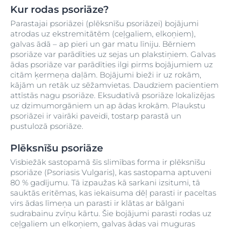
Kur rodas psoriāze?
Parastajai psoriāzei (plēksnīšu psoriāzei) bojājumi
atrodas uz ekstremitātēm (ceļgaliem, elkoņiem),
galvas ādā – ap pieri un gar matu līniju. Bērniem
psoriāze var parādīties uz sejas un plakstiņiem. Galvas
ādas psoriāze var parādīties ilgi pirms bojājumiem uz
citām ķermeņa daļām. Bojājumi bieži ir uz rokām,
kājām un retāk uz sēžamvietas. Daudziem pacientiem
attīstās nagu psoriāze. Eksudatīvā psoriāze lokalizējas
uz dzimumorgāniem un ap ādas krokām. Plaukstu
psoriāzei ir vairāki paveidi, tostarp parastā un
pustulozā psoriāze.
Plēksnīšu psoriāze
Visbiežāk sastopamā šīs slimības forma ir plēksnīšu
psoriāze (Psoriasis Vulgaris), kas sastopama aptuveni
80 % gadījumu. Tā izpaužas kā sarkani izsitumi, tā
sauktās eritēmas, kas iekaisuma dēļ parasti ir paceltas
virs ādas līmeņa un parasti ir klātas ar bālgani
sudrabainu zvīņu kārtu. Šie bojājumi parasti rodas uz
ceļgaliem un elkoņiem, galvas ādas vai muguras