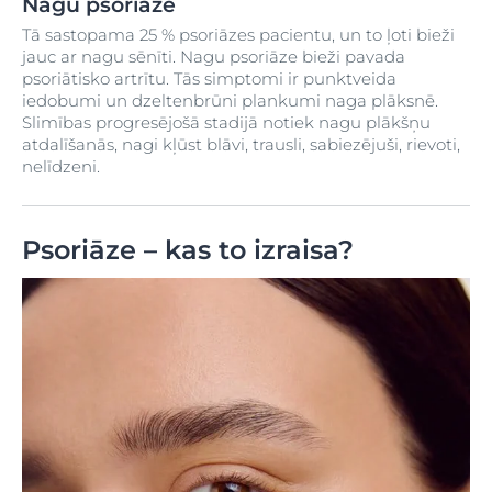
Nagu psoriāze
Tā sastopama 25 % psoriāzes pacientu, un to ļoti bieži
jauc ar nagu sēnīti. Nagu psoriāze bieži pavada
psoriātisko artrītu. Tās simptomi ir punktveida
iedobumi un dzeltenbrūni plankumi naga plāksnē.
Slimības progresējošā stadijā notiek nagu plākšņu
atdalīšanās, nagi kļūst blāvi, trausli, sabiezējuši, rievoti,
nelīdzeni.
Psoriāze – kas to izraisa?