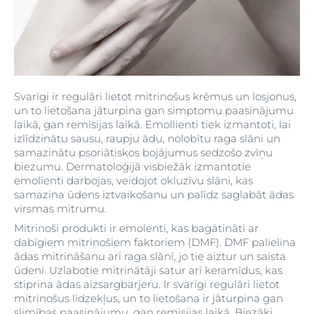
Svarīgi ir regulāri lietot mitrinošus krēmus un losjonus,
un to lietošana jāturpina gan simptomu paasinājumu
laikā, gan remisijas laikā. Emollienti tiek izmantoti, lai
izlīdzinātu sausu, raupju ādu, nolobītu raga slāni un
samazinātu psoriātiskos bojājumus sedzošo zvīņu
biezumu. Dermatoloģijā visbiežāk izmantotie
emolienti darbojas, veidojot okluzīvu slāni, kas
samazina ūdens iztvaikošanu un palīdz saglabāt ādas
virsmas mitrumu.
Mitrinoši produkti ir emolenti, kas bagātināti ar
dabīgiem mitrinošiem faktoriem (DMF). DMF palielina
ādas mitrināšanu arī raga slānī, jo tie aiztur un saista
ūdeni. Uzlabotie mitrinātāji satur arī keramīdus, kas
stiprina ādas aizsargbarjeru. Ir svarīgi regulāri lietot
mitrinošus līdzekļus, un to lietošana ir jāturpina gan
slimības paasinājumu, gan remisijas laikā. Biezāki,