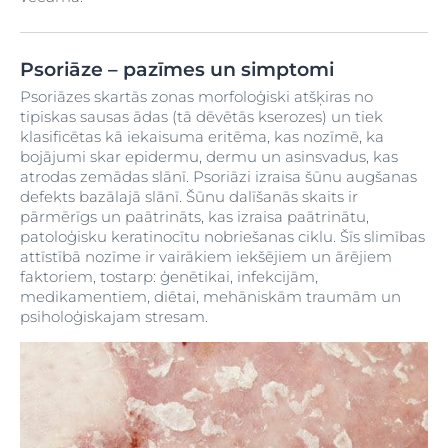
Psoriāze – pazīmes un simptomi
Psoriāzes skartās zonas morfoloģiski atšķiras no
tipiskas sausas ādas (tā dēvētās kserozes) un tiek
klasificētas kā iekaisuma eritēma, kas nozīmē, ka
bojājumi skar epidermu, dermu un asinsvadus, kas
atrodas zemādas slānī. Psoriāzi izraisa šūnu augšanas
defekts bazālajā slānī. Šūnu dalīšanās skaits ir
pārmērīgs un paātrināts, kas izraisa paātrinātu,
patoloģisku keratinocītu nobriešanas ciklu. Šīs slimības
attīstībā nozīme ir vairākiem iekšējiem un ārējiem
faktoriem, tostarp: ģenētikai, infekcijām,
medikamentiem, diētai, mehāniskām traumām un
psiholoģiskajam stresam.