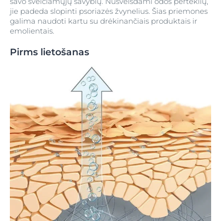
savo šveičiamųjų savybių. Nušveisdami odos perteklių,
jie padeda slopinti psoriazės žvynelius. Šias priemones
galima naudoti kartu su drėkinančiais produktais ir
emolientais.
Pirms lietošanas