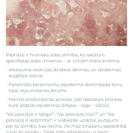
Psoriāze ir hroniska ādas slimība, ko raksturo
specifiskas ādas izmaiņas – ar zvīņām klāta eritēma.
Iekaisuma reakcijas dziļākos dermas un epidermas
augšējos slāņos.
Palielināts keratinocītu (epidermā dominējošā šūnu
tipa) atjaunošanās ātrums.
Mainīts atslāņošanās process (jeb dabiskais process,
kurā atdalās epidermas ārējais – raga – slānis).
"Vai psoriāze ir lipīga?", "Vai psoriāze niez?" un "Vai
psoriāze ir iedzimta?" ir visbiežāk uzdotie jautājumi
par šo slimību, kas liecina, cik maz zināšanu sabiedrībā
ir par šo slimību. Tālāk mēs atbildēsim uz šiem