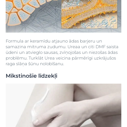
Formula ar keramīdu atjauno ādas barjeru un
samazina mitruma zudumu. Ureaa un citi DMF saista
ūdeni un atvieglo sausas, zvīņojošas un niezošas ādas
problēmu. Turklāt Urea veicina pārmērīgi uzkrājušos
raga slāņa šūnu nolobīšanu.
Mīkstinošie līdzekļi