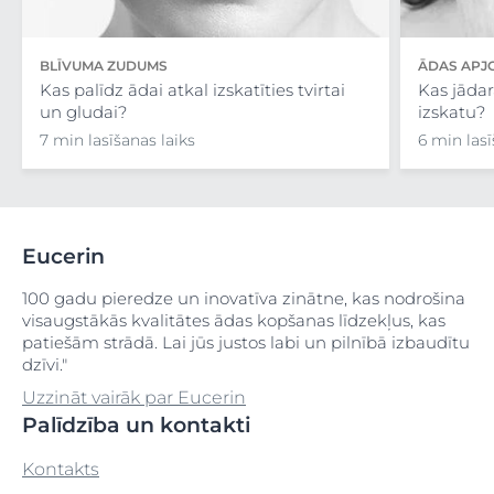
BLĪVUMA ZUDUMS
ĀDAS APJ
Kas palīdz ādai atkal izskatīties tvirtai
Kas jādar
un gludai?
izskatu?
7 min lasīšanas laiks
6 min lasī
Eucerin
100 gadu pieredze un inovatīva zinātne, kas nodrošina
visaugstākās kvalitātes ādas kopšanas līdzekļus, kas
patiešām strādā. Lai jūs justos labi un pilnībā izbaudītu
dzīvi."
Uzzināt vairāk par Eucerin
Palīdzība un kontakti
Kontakts