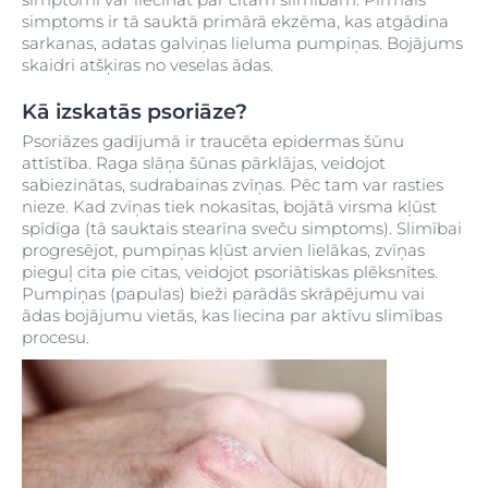
simptoms ir tā sauktā primārā ekzēma, kas atgādina
sarkanas, adatas galviņas lieluma pumpiņas. Bojājums
skaidri atšķiras no veselas ādas.
Kā izskatās psoriāze?
Psoriāzes gadījumā ir traucēta epidermas šūnu
attīstība. Raga slāņa šūnas pārklājas, veidojot
sabiezinātas, sudrabainas zvīņas. Pēc tam var rasties
nieze. Kad zvīņas tiek nokasītas, bojātā virsma kļūst
spīdīga (tā sauktais stearīna sveču simptoms). Slimībai
progresējot, pumpiņas kļūst arvien lielākas, zvīņas
pieguļ cita pie citas, veidojot psoriātiskas plēksnītes.
Pumpiņas (papulas) bieži parādās skrāpējumu vai
ādas bojājumu vietās, kas liecina par aktīvu slimības
procesu.