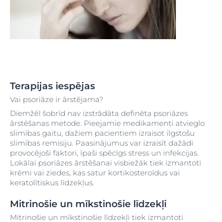
Terapijas iespējas
Vai psoriāze ir ārstējama?
Diemžēl šobrīd nav izstrādāta definēta psoriāzes
ārstēšanas metode. Pieejamie medikamenti atvieglo
slimības gaitu, dažiem pacientiem izraisot ilgstošu
slimības remisiju. Paasinājumus var izraisīt dažādi
provocējoši faktori, īpaši spēcīgs stress un infekcijas.
Lokālai psoriāzes ārstēšanai visbiežāk tiek izmantoti
krēmi vai ziedes, kas satur kortikosteroīdus vai
keratolītiskus līdzekļus.
Mitrinošie un mīkstinošie līdzekļi
Mitrinošie un mīkstinošie līdzekļi tiek izmantoti