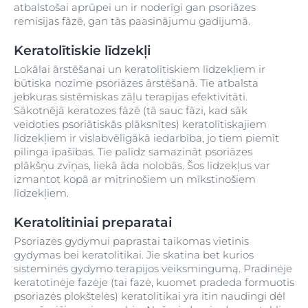
atbalstošai aprūpei un ir noderīgi gan psoriāzes
remisijas fāzē, gan tās paasinājumu gadījumā.
Keratolītiskie līdzekļi
Lokālai ārstēšanai un keratolītiskiem līdzekļiem ir
būtiska nozīme psoriāzes ārstēšanā. Tie atbalsta
jebkuras sistēmiskas zāļu terapijas efektivitāti.
Sākotnējā keratozes fāzē (tā sauc fāzi, kad sāk
veidoties psoriātiskās plāksnītes) keratolītiskajiem
līdzekļiem ir vislabvēlīgākā iedarbība, jo tiem piemīt
pīlinga īpašības. Tie palīdz samazināt psoriāzes
plākšņu zvīņas, liekā āda nolobās. Šos līdzekļus var
izmantot kopā ar mitrinošiem un mīkstinošiem
līdzekļiem.
Keratolitiniai preparatai
Psoriazės gydymui paprastai taikomas vietinis
gydymas bei keratolitikai. Jie skatina bet kurios
sisteminės gydymo terapijos veiksmingumą. Pradinėje
keratotinėje fazėje (tai fazė, kuomet pradeda formuotis
psoriazės plokštelės) keratolitikai yra itin naudingi dėl