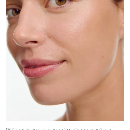
Pētījumi liecina, ka vairumā gadījumu psoriāze ir