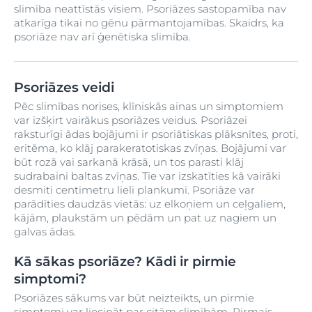
slimība neattīstās visiem. Psoriāzes sastopamība nav
atkarīga tikai no gēnu pārmantojamības. Skaidrs, ka
psoriāze nav arī ģenētiska slimība.
Psoriāzes veidi
Pēc slimības norises, klīniskās ainas un simptomiem
var izšķirt vairākus psoriāzes veidus. Psoriāzei
raksturīgi ādas bojājumi ir psoriātiskas plāksnītes, proti,
eritēma, ko klāj parakeratotiskas zvīņas. Bojājumi var
būt rozā vai sarkanā krāsā, un tos parasti klāj
sudrabaini baltas zvīņas. Tie var izskatīties kā vairāki
desmiti centimetru lieli plankumi. Psoriāze var
parādīties daudzās vietās: uz elkoņiem un ceļgaliem,
kājām, plaukstām un pēdām un pat uz nagiem un
galvas ādas.
Kā sākas psoriāze? Kādi ir pirmie
simptomi?
Psoriāzes sākums var būt neizteikts, un pirmie
simptomi var liecināt par citām slimībām. Pirmais