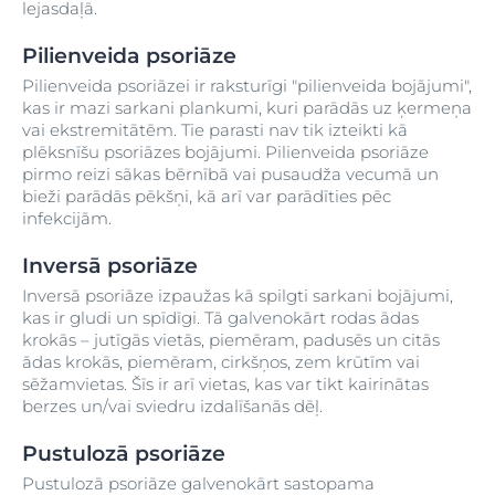
lejasdaļā.
Pilienveida psoriāze
Pilienveida psoriāzei ir raksturīgi "pilienveida bojājumi",
kas ir mazi sarkani plankumi, kuri parādās uz ķermeņa
vai ekstremitātēm. Tie parasti nav tik izteikti kā
plēksnīšu psoriāzes bojājumi. Pilienveida psoriāze
pirmo reizi sākas bērnībā vai pusaudža vecumā un
bieži parādās pēkšņi, kā arī var parādīties pēc
infekcijām.
Inversā psoriāze
Inversā psoriāze izpaužas kā spilgti sarkani bojājumi,
kas ir gludi un spīdīgi. Tā galvenokārt rodas ādas
krokās – jutīgās vietās, piemēram, padusēs un citās
ādas krokās, piemēram, cirkšņos, zem krūtīm vai
sēžamvietas. Šīs ir arī vietas, kas var tikt kairinātas
berzes un/vai sviedru izdalīšanās dēļ.
Pustulozā psoriāze
Pustulozā psoriāze galvenokārt sastopama