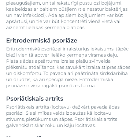
pieaugušajiem, un tai raksturīgi pustulozi bojājumi,
kas beidzas ar baltiem pūšļiem (tie nesatur baktērijas
un nav infekciozi). Āda ap šiem bojājumiem var būt
apsārtusi, un tie var būt koncentrēti vienā vietā vai
aizņemt lielākas ķermeņa platības.
Eritrodermiskā psoriāze
Eritrodermiskā psoriāzei ir raksturīgs iekaisums, tāpēc
bieži vien tā aptver lielāko ķermeņa virsmas daļu.
Plašais ādas apsārtums izraisa plašu zvīņveida
plēksnīšu atdalīšanos, kas savukārt izraisa stipras sāpes
un diskomfortu. To pavada arī paātrināta sirdsdarbība
un drudzis, kā arī spēcīga nieze. Eritrodermiskā
psoriāze ir vissmagākā psoriāzes forma.
Psoriātiskais artrīts
Psoriātiskais artrīts (locītavu) dažkārt pavada ādas
psoriāzi. Šis slimības veids izpaužas kā locītavu
stīvums, pietūkums un sāpes. Psoriātiskais artrīts
galvenokārt skar roku un kāju locītavas.