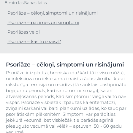
8 min lasīšanas laiks
Psoriāze – cēloņi, simptomi un risinājumi
Psoriāze – pazīmes un simptomi
Psoriāzes veidi
Psoriāze – kas to izraisa?
Psoriāze – cēloņi, simptomi un risinājumi
Psoriāze ir izplatīta, hroniska (dažkārt tā ir visu mūžu),
neinfekcioza un iekaisuma izraisīta ādas slimība, kurai
raksturīga remisija un recidīvs (tā sauktais pastiprinātu
bojājumu periods, kad simptomi ir smagi), kā arī
atveseļošanās periods, kad simptomi ir viegli vai to nav
vispār. Psoriāze visbiežāk izpaužas kā eritematozi,
zvīņaini sarkani vai balti plankumi uz ādas, ko sauc par
psoriātiskām plēksnītēm. Simptomi var parādīties
jebkurā vecumā, bet visbiežāk tie parādās agrīnā
pieaugušo vecumā vai vēlāk – aptuveni 50 - 60 gadu
vecumā.