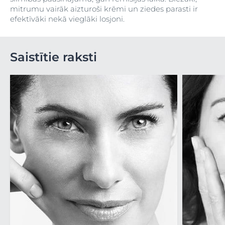
mitrumu vairāk aizturoši krēmi un ziedes parasti ir
efektīvāki nekā vieglāki losjoni.
Saistītie raksti