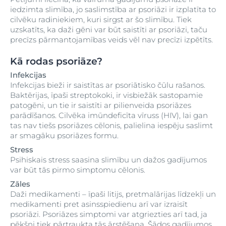
iedzimta slimība, jo saslimstība ar psoriāzi ir izplatīta to
cilvēku radiniekiem, kuri sirgst ar šo slimību. Tiek
uzskatīts, ka daži gēni var būt saistīti ar psoriāzi, taču
precīzs pārmantojamības veids vēl nav precīzi izpētīts.
Kā rodas psoriāze?
Infekcijas
Infekcijas bieži ir saistītas ar psoriātisko čūlu rašanos.
Baktērijas, īpaši streptokoki, ir visbiežāk sastopamie
patogēni, un tie ir saistīti ar pilienveida psoriāzes
parādīšanos. Cilvēka imūndeficīta vīruss (HIV), lai gan
tas nav tiešs psoriāzes cēlonis, palielina iespēju saslimt
ar smagāku psoriāzes formu.
Stress
Psihiskais stress saasina slimību un dažos gadījumos
var būt tās pirmo simptomu cēlonis.
Zāles
Daži medikamenti – īpaši litijs, pretmalārijas līdzekļi un
medikamenti pret asinsspiedienu arī var izraisīt
psoriāzi. Psoriāzes simptomi var atgriezties arī tad, ja
pēkšņi tiek pārtraukta tās ārstēšana. Šādos gadījumos