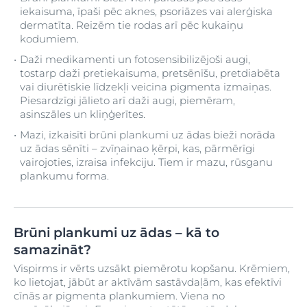
iekaisuma, īpaši pēc aknes, psoriāzes vai alerģiska
dermatīta. Reizēm tie rodas arī pēc kukaiņu
kodumiem.
Daži medikamenti un fotosensibilizējoši augi,
tostarp daži pretiekaisuma, pretsēnīšu, pretdiabēta
vai diurētiskie līdzekļi veicina pigmenta izmaiņas.
Piesardzīgi jālieto arī daži augi, piemēram,
asinszāles un kliņģerītes.
Mazi, izkaisīti brūni plankumi uz ādas bieži norāda
uz ādas sēnīti – zvīņainao ķērpi, kas, pārmērīgi
vairojoties, izraisa infekciju. Tiem ir mazu, rūsganu
plankumu forma.
Brūni plankumi uz ādas – kā to
samazināt?
Vispirms ir vērts uzsākt piemērotu kopšanu. Krēmiem,
ko lietojat, jābūt ar aktīvām sastāvdaļām, kas efektīvi
cīnās ar pigmenta plankumiem. Viena no