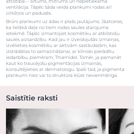
attīstībai – siltums, mitrums un nepietiekama
ventilācija. Tāpēc šāda veida plankumi rodas arī
cirkšņos un padusēs.
Brūni plankumi uz ādas ir plašs jautājums. Jāatceras,
ka lielākā daļa no tiem rodas saules starojuma
ietekmē. Tāpēc izmantojiet kosmētiku ar atbilstošu
saules aizsardzību. Kad jau ir izveidojušās izmaiņas,
izvēlieties kosmētiku ar aktīvām sastāvdaļām, kas
izstrādātas to samazināšanai, ar klīniski pierādītu
iedarbību, piemēram, Thiamidol. Tomēr, ja pamanāt
kaut ko traucējošu pigmentācijas izmaiņās,
konsultējieties ar dermatologu. Īpaši tad, ja pigmenta
plankumi niez vai to struktūra kļūst nevienmērīga.
Saistītie raksti