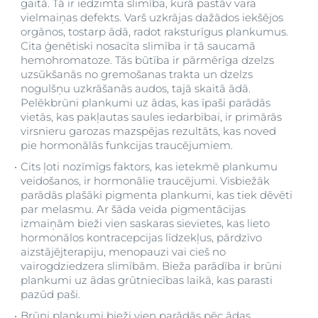
gaitā. Tā ir iedzimta slimība, kurā pastāv vara
vielmaiņas defekts. Varš uzkrājas dažādos iekšējos
orgānos, tostarp ādā, radot raksturīgus plankumus.
Cita ģenētiski nosacīta slimība ir tā saucamā
hemohromatoze. Tās būtība ir pārmērīga dzelzs
uzsūkšanās no gremošanas trakta un dzelzs
nogulšņu uzkrāšanās audos, tajā skaitā ādā.
Pelēkbrūni plankumi uz ādas, kas īpaši parādās
vietās, kas pakļautas saules iedarbībai, ir primārās
virsnieru garozas mazspējas rezultāts, kas noved
pie hormonālās funkcijas traucējumiem.
Cits ļoti nozīmīgs faktors, kas ietekmē plankumu
veidošanos, ir hormonālie traucējumi. Visbiežāk
parādās plašāki pigmenta plankumi, kas tiek dēvēti
par melasmu. Ar šāda veida pigmentācijas
izmaiņām bieži vien saskaras sievietes, kas lieto
hormonālos kontracepcijas līdzekļus, pārdzīvo
aizstājējterapiju, menopauzi vai cieš no
vairogdziedzera slimībām. Bieža parādība ir brūni
plankumi uz ādas grūtniecības laikā, kas parasti
pazūd paši.
Brūni plankumi bieži vien parādās pēc ādas