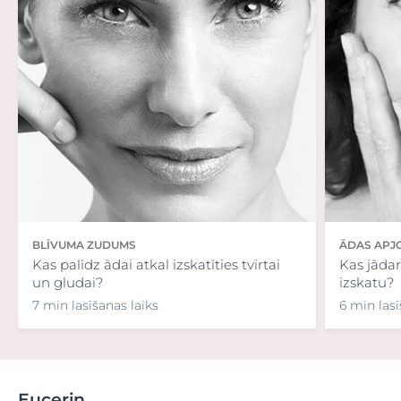
BLĪVUMA ZUDUMS
ĀDAS APJ
Kas palīdz ādai atkal izskatīties tvirtai
Kas jādar
un gludai?
izskatu?
7 min lasīšanas laiks
6 min lasī
Eucerin