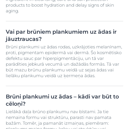
products to boost hydration and delay signs of skin
aging.
Vai par brūniem plankumiem uz ādas ir
jāuztraucas?
Brūni plankumi uz ādas rodas, uzkrājoties melanīnam,
proti, pigmentam epidermā vai dermā. Šo kosmētisko
defektu sauc par hiperpigmentāciju, un tā var
parādīties jebkurā vecumā un dažādās formās. Tā var
būt mazu brūnu plankumu veidā uz sejas ādas vai
lielāku plankumu veidā uz ķermeņa ādas.
Brūni plankumi uz ādas – kādi var būt to
cēloņi?
Lielākā daļa brūno plankumu nav bīstami. Ja tie
nemaina formu vai struktūru, parasti nav pamata
bažām. Tomēr, ja pamanāt izmaiņas, piemēram:
plankums maina formu, krāsu vai struktūru vai