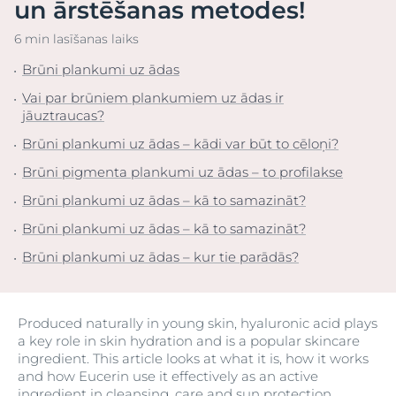
un ārstēšanas metodes!
6 min lasīšanas laiks
Brūni plankumi uz ādas
Vai par brūniem plankumiem uz ādas ir
jāuztraucas?
Brūni plankumi uz ādas – kādi var būt to cēloņi?
Brūni pigmenta plankumi uz ādas – to profilakse
Brūni plankumi uz ādas – kā to samazināt?
Brūni plankumi uz ādas – kā to samazināt?
Brūni plankumi uz ādas – kur tie parādās?
Produced naturally in young skin, hyaluronic acid plays
a key role in skin hydration and is a popular skincare
ingredient. This article looks at what it is, how it works
and how Eucerin use it effectively as an active
ingredient in cleansing, care and sun protection