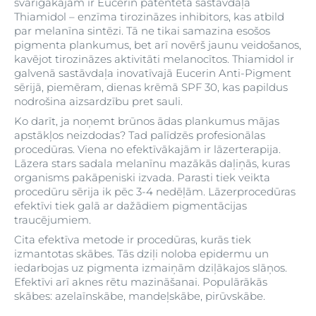
svarīgākajām ir Eucerin patentētā sastāvdaļa
Thiamidol – enzīma tirozināzes inhibitors, kas atbild
par melanīna sintēzi. Tā ne tikai samazina esošos
pigmenta plankumus, bet arī novērš jaunu veidošanos,
kavējot tirozināzes aktivitāti melanocītos. Thiamidol ir
galvenā sastāvdaļa inovatīvajā Eucerin Anti-Pigment
sērijā, piemēram, dienas krēmā SPF 30, kas papildus
nodrošina aizsardzību pret sauli.
Ko darīt, ja noņemt brūnos ādas plankumus mājas
apstākļos neizdodas? Tad palīdzēs profesionālas
procedūras. Viena no efektīvākajām ir lāzerterapija.
Lāzera stars sadala melanīnu mazākās daļiņās, kuras
organisms pakāpeniski izvada. Parasti tiek veikta
procedūru sērija ik pēc 3-4 nedēļām. Lāzerprocedūras
efektīvi tiek galā ar dažādiem pigmentācijas
traucējumiem.
Cita efektīva metode ir procedūras, kurās tiek
izmantotas skābes. Tās dziļi noloba epidermu un
iedarbojas uz pigmenta izmaiņām dziļākajos slāņos.
Efektīvi arī aknes rētu mazināšanai. Populārākās
skābes: azelaīnskābe, mandeļskābe, pirūvskābe.