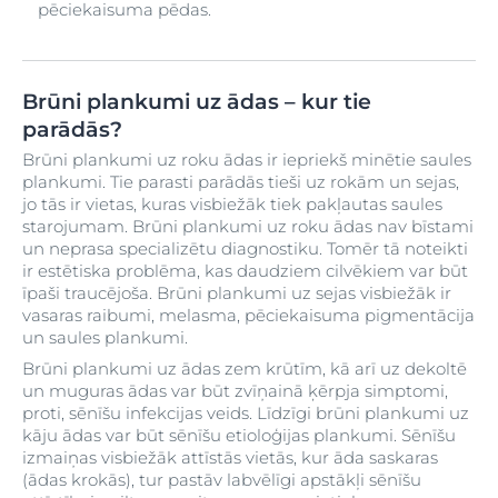
pēciekaisuma pēdas.
Brūni plankumi uz ādas – kur tie
parādās?
Brūni plankumi uz roku ādas ir iepriekš minētie saules
plankumi. Tie parasti parādās tieši uz rokām un sejas,
jo tās ir vietas, kuras visbiežāk tiek pakļautas saules
starojumam. Brūni plankumi uz roku ādas nav bīstami
un neprasa specializētu diagnostiku. Tomēr tā noteikti
ir estētiska problēma, kas daudziem cilvēkiem var būt
īpaši traucējoša. Brūni plankumi uz sejas visbiežāk ir
vasaras raibumi, melasma, pēciekaisuma pigmentācija
un saules plankumi.
Brūni plankumi uz ādas zem krūtīm, kā arī uz dekoltē
un muguras ādas var būt zvīņainā ķērpja simptomi,
proti, sēnīšu infekcijas veids. Līdzīgi brūni plankumi uz
kāju ādas var būt sēnīšu etioloģijas plankumi. Sēnīšu
izmaiņas visbiežāk attīstās vietās, kur āda saskaras
(ādas krokās), tur pastāv labvēlīgi apstākļi sēnīšu