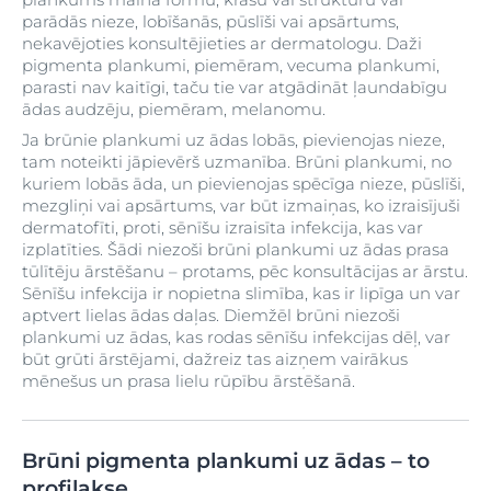
parādās nieze, lobīšanās, pūslīši vai apsārtums,
nekavējoties konsultējieties ar dermatologu. Daži
pigmenta plankumi, piemēram, vecuma plankumi,
parasti nav kaitīgi, taču tie var atgādināt ļaundabīgu
ādas audzēju, piemēram, melanomu.
Ja brūnie plankumi uz ādas lobās, pievienojas nieze,
tam noteikti jāpievērš uzmanība. Brūni plankumi, no
kuriem lobās āda, un pievienojas spēcīga nieze, pūslīši,
mezgliņi vai apsārtums, var būt izmaiņas, ko izraisījuši
dermatofīti, proti, sēnīšu izraisīta infekcija, kas var
izplatīties. Šādi niezoši brūni plankumi uz ādas prasa
tūlītēju ārstēšanu – protams, pēc konsultācijas ar ārstu.
Sēnīšu infekcija ir nopietna slimība, kas ir lipīga un var
aptvert lielas ādas daļas. Diemžēl brūni niezoši
plankumi uz ādas, kas rodas sēnīšu infekcijas dēļ, var
būt grūti ārstējami, dažreiz tas aizņem vairākus
mēnešus un prasa lielu rūpību ārstēšanā.
Brūni pigmenta plankumi uz ādas – to
profilakse