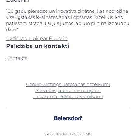
100 gadu pieredze un inovatīva zinātne, kas nodrošina
visaugstākās kvalitātes ādas kopšanas līdzekļus, kas
patiešām strādā. Lai jūs justos labi un pilnībā izbaudītu
dzīvi."
Uzzināt vairāk par Eucerin
Palīdzība un kontakti
Kontakts
Cookie Settings
Lietošanas noteikumi
Piesakies jaunumiem
Imprint
Privātuma Politikas Noteikumi
CAREER
PAR UZŅĒMUMU