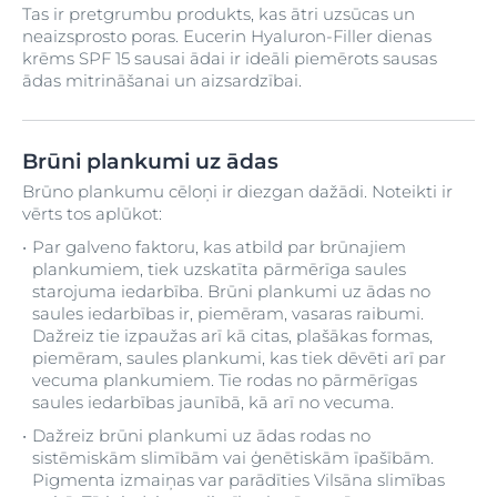
Tas ir pretgrumbu produkts, kas ātri uzsūcas un
neaizsprosto poras. Eucerin Hyaluron-Filler dienas
krēms SPF 15 sausai ādai ir ideāli piemērots sausas
ādas mitrināšanai un aizsardzībai.
Brūni plankumi uz ādas
Brūno plankumu cēloņi ir diezgan dažādi. Noteikti ir
vērts tos aplūkot:
Par galveno faktoru, kas atbild par brūnajiem
plankumiem, tiek uzskatīta pārmērīga saules
starojuma iedarbība. Brūni plankumi uz ādas no
saules iedarbības ir, piemēram, vasaras raibumi.
Dažreiz tie izpaužas arī kā citas, plašākas formas,
piemēram, saules plankumi, kas tiek dēvēti arī par
vecuma plankumiem. Tie rodas no pārmērīgas
saules iedarbības jaunībā, kā arī no vecuma.
Dažreiz brūni plankumi uz ādas rodas no
sistēmiskām slimībām vai ģenētiskām īpašībām.
Pigmenta izmaiņas var parādīties Vilsāna slimības