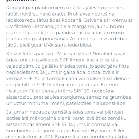
Runājot par plankumiem uz ādas, jāievēro princips:
labāk novērst, nekā ārstēt. Profilakse nodrošina
labākos rezultātus ādas kopšanā. Galvenais ir krēmu ar
UV filtriem lietošana, jo tie aizsargā no jaunu brūnu
pigmenta plankumu parādīšanās uz ādas un esošo
plankumu pastiprināšanās. Atcerieties – aizsardzībai
jābūt pielāgotai UVA staru iedarbībai.
Kā izvēlēties pareizo UV aizsardzību? Nosakiet savas
ādas toni un izvēlieties SPF līmeni, kas atbilst tās
vajadzībām. Jo gaišāks ir ādas tonis, jo spēcīgāks filtrs
nepieciešams. Ja jums ir gaiša āda, droša izvēle ir
vismaz SPF 30, ja tumšāka āda vai mākoņaina diena –
var pietikt ar SPF 15. Ieteicamie produkti: Eucerin
Hyaluron-Filler dienas krēms SPF 30, nodrošina
aizsardzību pret saules starojumu, samazina grumbas
un uztur mitruma līmeni, pateicoties hialuronskābei.
Ja jums ir nedaudz tumšāks ādas tonis vai plānojat
doties ārā mākoņainā dienā, varat izvēlēties zemāku
aizsardzības līmeni SPF 15. Ja jums ir normāla vai
kombinēta āda, jums patiks Eucerin Hyaluron-Filler
dienas krēms ar SPF 15 normālai un kombinētai ādai.