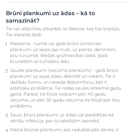
Brūni plankumi uz ādas – kā to
samazināt?
Tie var atšķirties atkarībā no faktora, kas tos izraisījis.
Tie izskatās šādi:
Melasma - tumši vai gaiši brūni simetriski
plankumi uz sejas (ap muti, uz pieres, deniņiem,
acu tuvumā). Biežāk grūtniecības laikā, īpaši
brunetēm ar tumšāku ādu.
Saules plankumi (vecuma plankumi) - gaiši brūni
plankumi uz sejas ādas, dekoltē un rokām. Tie ir
dažādu formu un nerada diskomfortu, bet ir
estētiska problēma. Tie rodas saules ietekmē gadu
gaitā. Parasti tie kļūst redzami pēc 40 gadu
vecuma, un pēc 50 gadu vecuma tie kļūst par īstu
problēmu.
Sausi, brūni plankumi uz ādas var parādīties kā
sēnīšu infekcija, par to rakstījām iepriekš.
Mazie brūnie plankumi, kas radušies pēc aknes, ir