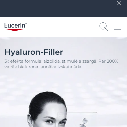
Hyaluron-Filler
3x efekta formula: aizpilda, stimulē aizsargā. Par 200%
vairāk hialurona jaunāka izskata ādai