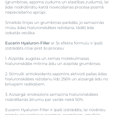
(grumbiņas, apjoma zudums un elastības zudums), lai
ādai nodrošinātu katrā novecošanas procesa posmā
nepieciešamo aprūpi.
Smalkās līnijas un grumbiņas parādās, jo samazinās
mūsu ādas hialuronskābes ražošana, tādēļ āda
izskatās vecāka.
Eucerin Hyaluron-Filler
ar 3x efekta formulu ir īpaši
izstrādāts cīņai pret šo procesu:
1. Aizpilda: augstas un zemas molekulmasas
hialuronskābe mitrina ādu un aizpilda grumbiņas.
2. Stimulē: antioksidants saponīns aktivizē pašas ādas
hialuronskābes ražošanu līdz 256% un aizsargā ādu no
brīvajiem radikāļiem.
3. Aizsargā: enoksolons samazina hialuronskābes
noārdīšanās ātrumu par vairāk nekā 50%.
Eucerin Hyaluron-Filler ir īpaši izstrādāts, lai novērstu
pirmās novecošanas pazīmes, piemēram, smalkās