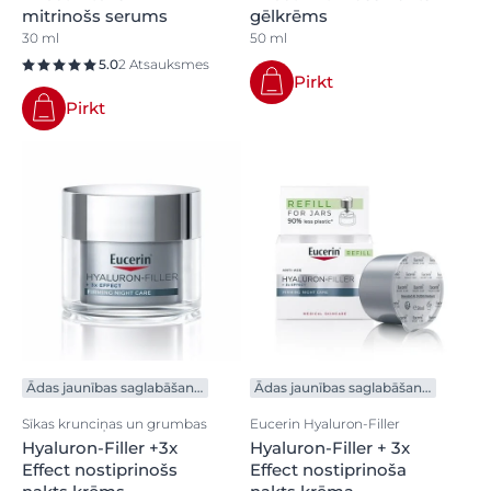
mitrinošs serums
gēlkrēms
30 ml
50 ml
5.0
2 Atsauksmes
Pirkt
Pirkt
Ādas jaunības saglabāšanai
Ādas jaunības saglabāšanai
Sīkas krunciņas un grumbas
Eucerin Hyaluron-Filler
Hyaluron-Filler +3x
Hyaluron-Filler + 3x
Effect nostiprinošs
Effect nostiprinoša