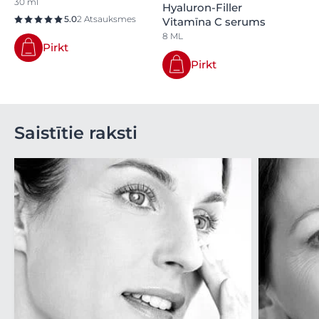
30 ml
Hyaluron-Filler
5.0
2 Atsauksmes
Vitamīna C serums
8 ML
Pirkt
Pirkt
Saistītie raksti