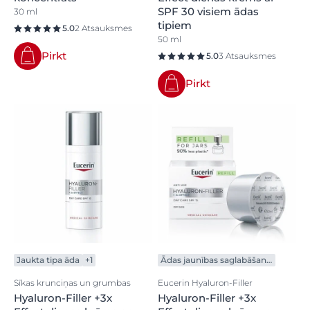
SPF 30 visiem ādas
30 ml
tipiem
5.0
2 Atsauksmes
50 ml
Pirkt
5.0
3 Atsauksmes
Pirkt
Jaukta tipa āda
+1
Ādas jaunības saglabāšanai
Sīkas krunciņas un grumbas
Eucerin Hyaluron-Filler
Hyaluron-Filler +3x
Hyaluron-Filler +3x