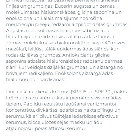
līnijas un grumbiņas. Eucerin augstas un zemas
molekulmasas hialuronskābes, glicīna saponīna un
enoksolona unikālais maisījums nodrošina
mērķtiecīgu pieeju, redzami aizpildot dziļās grumbas.
Augstas molekulmasas hialuronskābe uzlabo
hidratāciju un izlīdzina visdziļākos ādas slāņus, bet
zemas molekulmasas hialuronskābe, kas ir 40 reizes
mazāka1, iekļūst tālāk epidermas ādas slāņos, kur
rodas dziļākas grumbas. Antioksidants glicīna
saponīns atbalsta hialuronskābes ražošanu dermas
slānī, kur veidojas dziļākās grumbas, un aizsargā no
brīvajiem radikāļiem. Enoksolons aizsargā ādas
hialuronu no noārdīšanās.
Līnija iekļauj dienas krēmus (SPF 15 un SPF 30), nakts
krēmu un acu krēmu, kas ir piemērots visiem ādas
tipiem. Papildu rezultātu iegūšanai var izmantot
koncentrātu, divkāršas iedarbības nakts pīlingu un
serumu, kā arī divus tūlītējas iedarbības efektīvus
serumus, biocelulozes sejas masku un ādu
atjaunojošu, poras attīrošu serumu.