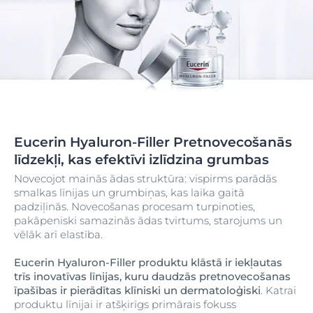
Eucerin Hyaluron-Filler Pretnovecošanās
līdzekļi, kas efektīvi izlīdzina grumbas
Novecojot mainās ādas struktūra: vispirms parādās
smalkas līnijas un grumbiņas, kas laika gaitā
padziļinās. Novecošanas procesam turpinoties,
pakāpeniski samazinās ādas tvirtums, starojums un
vēlāk arī elastība.
Eucerin Hyaluron-Filler produktu klāstā ir iekļautas
trīs inovatīvas līnijas, kuru daudzās pretnovecošanas
īpašības ir pierādītas klīniski un dermatoloģiski
. Katrai
produktu līnijai ir atšķirīgs primārais fokuss