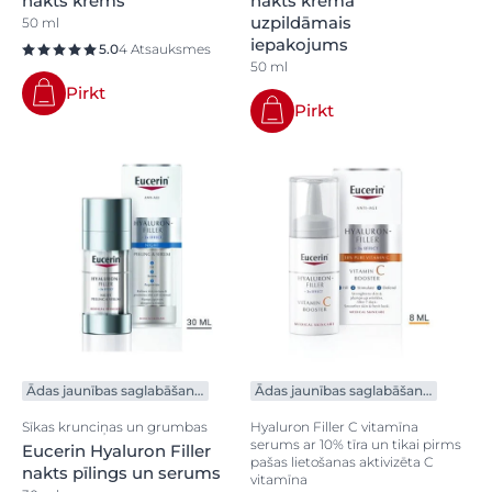
nakts krēms
nakts krēma
uzpildāmais
50 ml
iepakojums
5.0
4 Atsauksmes
50 ml
Pirkt
Pirkt
Ādas jaunības saglabāšanai
Ādas jaunības saglabāšanai
Sīkas krunciņas un grumbas
Hyaluron Filler C vitamīna
serums ar 10% tīra un tikai pirms
Eucerin Hyaluron Filler
pašas lietošanas aktivizēta C
nakts pīlings un serums
vitamīna