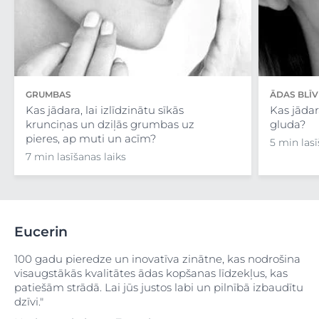
GRUMBAS
ĀDAS BLĪ
Kas jādara, lai izlīdzinātu sīkās
Kas jādar
krunciņas un dziļās grumbas uz
gluda?
pieres, ap muti un acīm?
5 min lasī
7 min lasīšanas laiks
Eucerin
100 gadu pieredze un inovatīva zinātne, kas nodrošina
visaugstākās kvalitātes ādas kopšanas līdzekļus, kas
patiešām strādā. Lai jūs justos labi un pilnībā izbaudītu
dzīvi."