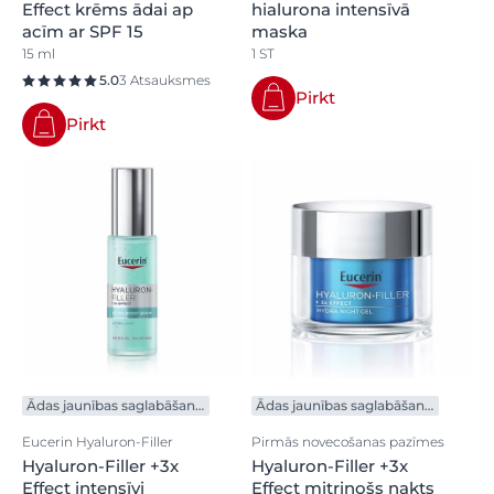
Effect krēms ādai ap
hialurona intensīvā
acīm ar SPF 15
maska
15 ml
1 ST
5.0
3 Atsauksmes
Pirkt
Pirkt
Ādas jaunības saglabāšanai
Ādas jaunības saglabāšanai
Eucerin Hyaluron-Filler
Pirmās novecošanas pazīmes
Hyaluron-Filler +3x
Hyaluron-Filler +3x
Effect intensīvi
Effect mitrinošs nakts