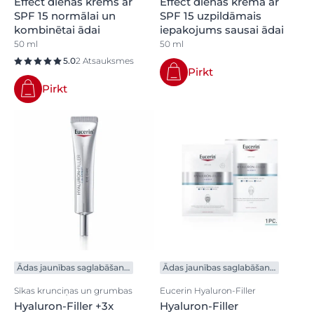
Effect dienas krēms ar
Effect dienas krēma ar
SPF 15 normālai un
SPF 15 uzpildāmais
kombinētai ādai
iepakojums sausai ādai
50 ml
50 ml
5.0
2 Atsauksmes
Pirkt
Pirkt
Ādas jaunības saglabāšanai
Ādas jaunības saglabāšanai
Sīkas krunciņas un grumbas
Eucerin Hyaluron-Filler
Hyaluron-Filler +3x
Hyaluron-Filler