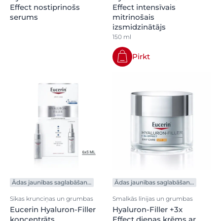
Effect nostiprinošs
Effect intensīvais
serums
mitrinošais
izsmidzinātājs
150 ml
Pirkt
Ādas jaunības saglabāšanai
Ādas jaunības saglabāšanai
Sīkas krunciņas un grumbas
Smalkās līnijas un grumbas
Eucerin Hyaluron-Filler
Hyaluron-Filler +3x
koncentrāts
Effect dienas krēms ar